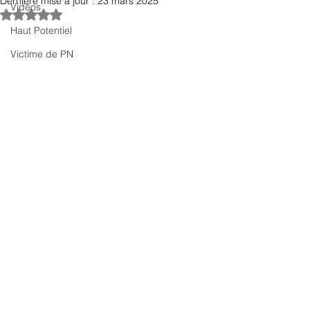
Dernière mise à jour :
23 mars 2025
Vidéos
Noté NaN étoiles sur 5.
Haut Potentiel
Victime de PN