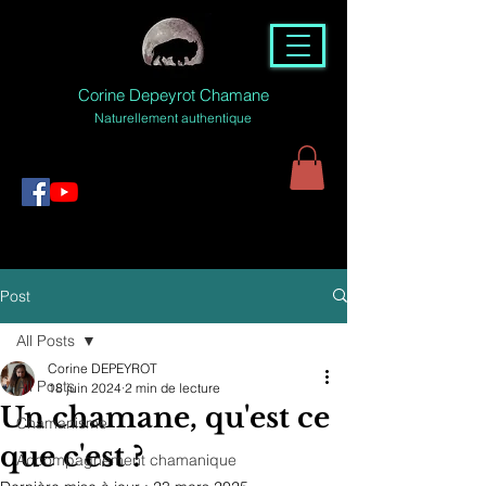
Corine Depeyrot Chamane
Naturellement authentique
Post
All Posts
Corine DEPEYROT
All Posts
18 juin 2024
2 min de lecture
Un chamane, qu'est ce
Chamanisme
que c'est ?
Accompagnement chamanique