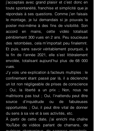
j’acceptais avec grand plaisir et c’est donc en
toute spontanéité, franchise et simplicité que je
répondais à ses questions. Comme j’en faisais
le montage, je lui demandais si je pouvais la
poster moi-même à des fins de visibilité. Son
accord en mains, cette vidéo totalisait
péniblement 300 vues en 2 ans. Peu soucieuse
des retombées, cela m’importait peu finalemnt.
Et puis, sans savoir véritablement pourquoi, à
la fin de l’année 2021, elle s’est littéralement
envolée, totalisant aujourd’hui plus de 68 000
vues.
J’y vois une explication à facteurs multiples : le
confinement étant passé par là, il a déclenché
un lot non négligeable de prises de conscience
: Oui, la liberté a un prix ; Non, nous ne
maîtrisons pas tout ; Oui, l’inattendu peut être
source d’inquiétude ou de fabuleuses
opportunités ; Oui, il peut être vital de donner
du sens à sa vie et à ses activités, etc.
À partir de cette date, j’ai enrichi ma chaîne
YouTube de vidéos parlant de chamans, de
guérison chamanique, de sagesse ancestrale,