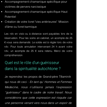
Accompagnement chamanique spécifique pour
victimes de pervers narcissique
Accompagnement chamanique spécifique Haut
Potentiel
Création de votre livret "vies antérieures" Mission
d'âme ou livret karmique
Les rdv en visio ou à distance sont payables lors de la
réservation. Pour les soins en cabinet, un acompte de 25
€ vous sera demandé. Le solde est à régler lors de votre
rdv. Pour toute annulation intervenant 24 h avant votre
rdv, un acompte de 25 € sera retenu. Merci de votre
compréhension
Quel est le rôle d'un guérisseur
dans la spiritualité autochtone ?
Je reprendrai les propos de Grand-père T8aminik
qui nous dit ceci :
En tant qu' Hommes et Femmes
Medecine, nous n'utilisons jamais l’expression
“guérisseur” dans le cadre de notre travail. Nous
considérons que cette expression est risquée car
une personne venant vers nous dans un espoir de