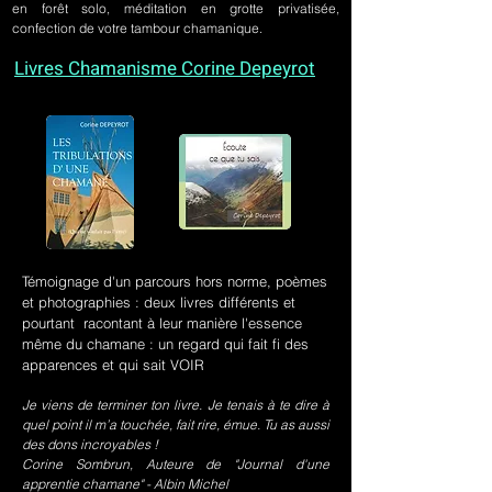
en forêt solo, méditation en grotte privatisée,
confection de votre tambour chamanique.
Livres Chamanisme Corine Depeyrot
Témoignage d'un parcours hors norme, poèmes
et photographies : deux livres différents et
pourtant racontant à leur manière l'essence
même du chamane : un regard qui fait fi des
apparences et qui sait VOIR
Je viens de terminer ton livre. Je tenais à te dire à
quel point il m’a touchée, fait rire, émue. Tu as aussi
des dons incroyables !
Corine Sombrun, Auteure de "Journal d'une
apprentie chamane" - Albin Michel