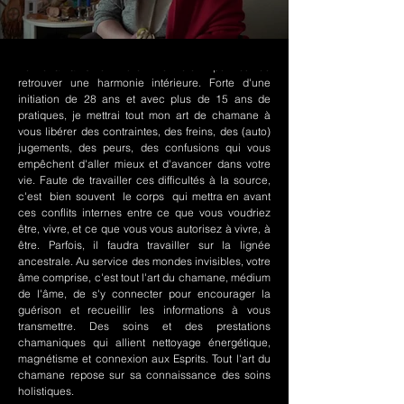
Le chamanisme Nord-Amérindien permet de
retrouver une harmonie intérieure. Forte d'une
initiation de 28 ans et avec plus de 15 ans de
pratiques, je mettrai tout mon art de chamane à
vous libérer des contraintes, des freins, des (auto)
jugements, des peurs, des confusions qui vous
empêchent d'aller mieux et d'avancer dans votre
vie. Faute de travailler ces difficultés à la source,
c'est bien souvent le corps qui mettra en avant
ces conflits internes entre ce que vous voudriez
être, vivre, et ce que vous vous autorisez à vivre, à
être. Parfois, il faudra travailler sur la lignée
ancestrale. Au service des mondes invisibles, votre
âme comprise, c'est tout l'art du chamane, médium
de l'âme, de s'y connecter pour encourager la
guérison et recueillir les informations à vous
transmettre. Des soins et des prestations
chamaniques qui allient nettoyage énergétique,
magnétisme et connexion aux Esprits. Tout l'art du
chamane repose sur sa connaissance des soins
holistiques.