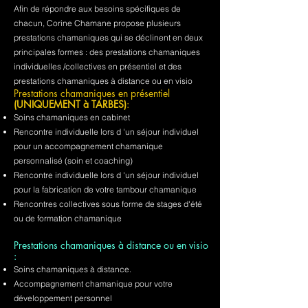
Afin de répondre aux besoins spécifiques de
chacun, Corine Chamane propose plusieurs
prestations chamaniques qui se déclinent en deux
principales formes : des prestations chamaniques
individuelles /collectives en présentiel et des
prestations chamaniques à distance ou en visio
Prestations chamaniques en présentiel
(UNIQUEMENT à TARBES)
:
Soins chamaniques en cabinet
Rencontre individuelle lors d 'un séjour individuel
pour un accompagnement chamanique
personnalisé (soin et coaching)
Rencontre individuelle lors d 'un séjour individuel
pour la fabrication de votre tambour chamanique
Rencontres collectives sous forme de stages d'été
ou de formation chamanique
Prestations chamaniques à distance ou en visio
:
Soins chamaniques à distance.
Accompagnement chamanique pour votre
développement personnel