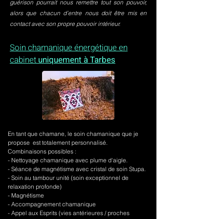
guérison pourrait nous remettre tout son pouvoir,
alors que chacun d’entre nous doit être mis en
contact avec son propre pouvoir intérieur.
Soin chamanique énergétique en
cabinet
uniquement à Tarbes
En tant que chamane, le soin chamanique que je
propose est totalement personnalisé.
Combinaisons possibles :
- Nettoyage chamanique avec plume d'aigle.
-
Séance de magnétisme avec cristal de soin Stupa.
- Soin au tambour unité (soin exceptionnel de
relaxation profonde)
- Magnétisme
- Accompagnement chamanique
- Appel aux Esprits (vies antérieures / proches