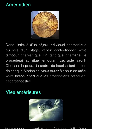
Amérindien
Dans l'intimité d'un
séjour individuel chamanique
ou lors
d'un stage
, venez confectionner votre
tambour chamanique. En tant que chamane, je
procéderai au rituel entourant cet acte sacré.
Choix de la peau, du cadre, du lacets, signification
de chaque Medecine, vous aurez à coeur de créer
votre tambour tels que les amérindiens pratiquent
cet art ancestral.
Vies antérieures
Vous souhaitez savoir si vous êtes une vieille âme