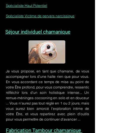
Spécialiste Haut Potentiel
Spécialiste Victime de pervers narcissique
Séjour individuel chamanique
Je vous propose, en tant que chamane, de vous
accompagner lors d'une halte rien que pour vous.
En vous accordant ce temps de mise au point de
votre Être profond, pour vous comprendre, ressentir,
réfléchir lors d'un soin holistique intense... Un
remue-méninges cocooning en solo et en douceur
... Vous n'aurez pas tout réglé en 1 ou 2 jours, mais
vous aurez bien amorcé l'exploration intime de
votre Être, et vous repartirez avec plein d'outils
pour vous permettre de continuer d'avancer ...
Fabrication Tambour chamanique