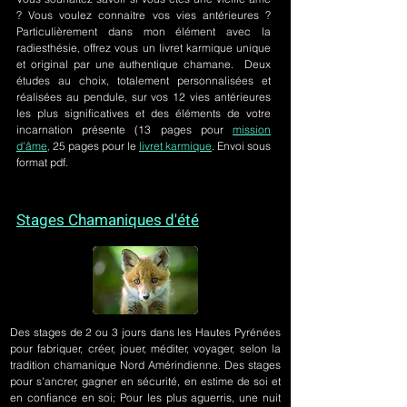
? Vous voulez connaitre vos vies antérieures ?
Particulièrement dans mon élément avec la
radiesthésie, offrez vous un livret karmique unique
et original par une authentique chamane. Deux
études au choix, totalement personnalisées et
réalisées au pendule, sur
vos 12 vies antérieures
les plus significatives et des éléments de votre
incarnation présente
(13 pages pour
mission
d'âme,
25 pages pour le
livret karmique
. Envoi sous
format pdf.
Stages Chamaniques d'été
Des stages de 2 ou 3 jours
dans les Hautes Pyrénées
pour fabriquer, créer, jouer, méditer, voyager, selon la
tradition chamanique Nord Amérindienne. Des stages
pour s'ancrer, gagner en sécurité, en estime de soi et
en confiance en soi; Pour les plus aguerris, une nuit