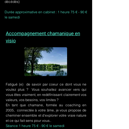
décédés)
Durée approximative en cabinet : 1 heure 75 € - 90 €
le samedi
Accompagnement chamanique en
visio
Fatigué (e) de savoir par coeur ce dont vous ne
voulez plus ? Vous souhaitez avancer vers qui
vous êtes vraiment, en redéfinissant clairement vos
valeurs, vos besoins, vos limites ?
En tant que chamane, formée au coaching en
2005, connectée à votre âme, je vous propose de
cheminer ensemble et d'explorer votre vraie nature
et ce qui fait sens pour vous..
Séance 1 heure 75 € - 90 € le samedi