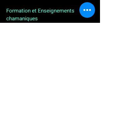
Formation et Enseignements
chamaniques
3 enseignements en ligne. L'enseignement sur 1
an
People
, pour toutes celles et tous ceux qui
souhaitent se (re)découvrir, se reconnecter,
avancer, progresser autrement au plus près de leur
vraie nature. L'enseignement sur 2 ans dédié aux
Thérapeutes
déjà en exercice, et enfin
l'enseignement sur 5 ans des
Aspirants Chamanes