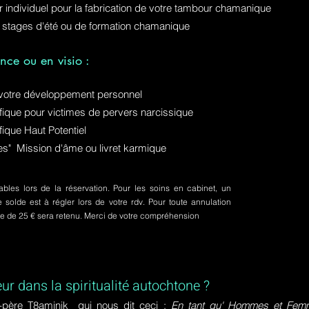
ur individuel pour la fabrication de votre tambour chamanique
 stages d'été ou de formation chamanique
nce ou en visio :
otre développement personnel
ue pour victimes de pervers narcissique
que Haut Potentiel
ures" Mission d'âme ou livret karmique
bles lors de la réservation. Pour les soins en cabinet, un
olde est à régler lors de votre rdv. Pour toute annulation
pte de 25 € sera retenu. Merci de votre compréhension
eur dans la spiritualité autochtone ?
-père T8aminik qui nous dit ceci :
En tant qu' Hommes et Femme