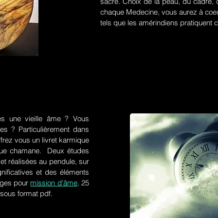
sacré. Choix de la peau, du cadre, d
chaque Medecine, vous aurez à coeu
tels que les amérindiens pratiquent ce
es une vieille âme ? Vous
res ? Particulièrement dans
frez vous un livret karmique
tique chamane. Deux études
et réalisées au pendule, sur
gnificatives et des éléments
ges pour
mission d'âme,
25
 sous format pdf.