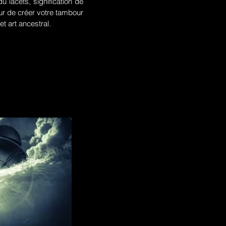
u lacets, signification de
r de créer votre tambour
t art ancestral.