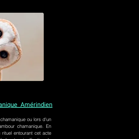
anique Amérindien
l chamanique
ou lors
d'un
 tambour chamanique. En
rituel entourant cet acte