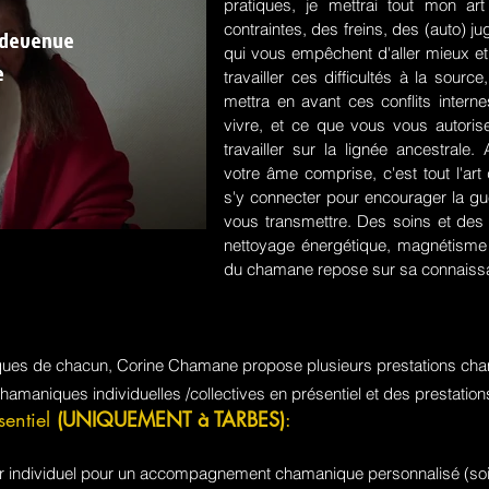
pratiques, je mettrai tout mon a
contraintes, des freins, des (auto) 
 devenue
qui vous empêchent d'aller mieux et
e
travailler ces difficultés à la sou
mettra en avant ces conflits intern
vivre, et ce que vous vous autorisez
travailler sur la lignée ancestrale
votre âme comprise, c'est tout l'a
s'y connecter pour encourager la guér
vous transmettre. Des soins et des 
nettoyage énergétique, magnétisme e
du chamane repose sur sa connaissa
iques de chacun, Corine Chamane propose plusieurs prestations cha
chamaniques individuelles /collectives en présentiel et des prestati
sentiel
(UNIQUEMENT à TARBES)
:
jour individuel pour un accompagnement chamanique personnalisé (soi