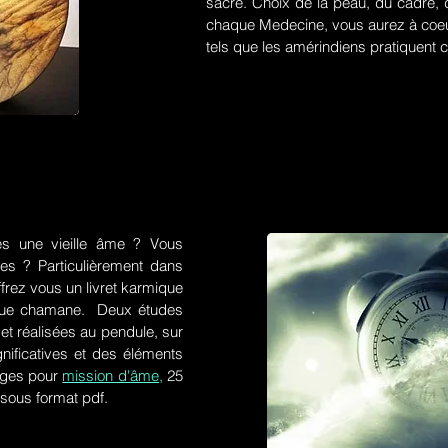
sacré. Choix de la peau, du cadre, d
chaque Medecine, vous aurez à coeu
tels que les amérindiens pratiquent ce
es une vieille âme ? Vous
res ? Particulièrement dans
frez vous un livret karmique
tique chamane. Deux études
et réalisées au pendule, sur
gnificatives et des éléments
ges pour
mission d'âme,
25
 sous format pdf.