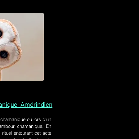
anique Amérindien
l chamanique
ou lors
d'un
 tambour chamanique. En
rituel entourant cet acte