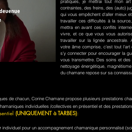
pratiques, je mettrai tout mon a
contraintes, des freins, des (auto) 
 devenue
qui vous empêchent d'aller mieux et
e
travailler ces difficultés à la sou
mettra en avant ces conflits intern
vivre, et ce que vous vous autorisez
travailler sur la lignée ancestrale
votre âme comprise, c'est tout l'a
s'y connecter pour encourager la guér
vous transmettre. Des soins et des 
nettoyage énergétique, magnétisme e
du chamane repose sur sa connaissa
iques de chacun, Corine Chamane propose plusieurs prestations cha
chamaniques individuelles /collectives en présentiel et des prestati
sentiel
(UNIQUEMENT à TARBES)
:
jour individuel pour un accompagnement chamanique personnalisé (soi