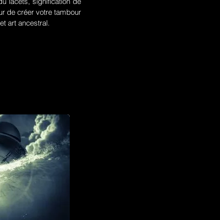
u lacets, signification de
r de créer votre tambour
t art ancestral.