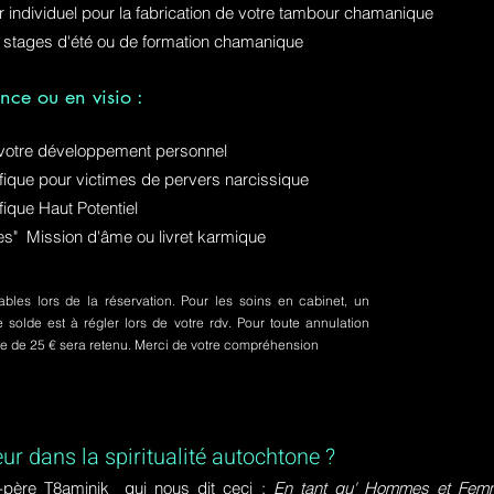
ur individuel pour la fabrication de votre tambour chamanique
 stages d'été ou de formation chamanique
nce ou en visio :
otre développement personnel
ue pour victimes de pervers narcissique
que Haut Potentiel
ures" Mission d'âme ou livret karmique
bles lors de la réservation. Pour les soins en cabinet, un
olde est à régler lors de votre rdv. Pour toute annulation
pte de 25 € sera retenu. Merci de votre compréhension
eur dans la spiritualité autochtone ?
-père T8aminik qui nous dit ceci :
En tant qu' Hommes et Femme