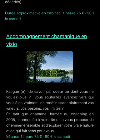
décédés)
Durée approximative en cabinet : 1 heure 75 € - 90 €
le samedi
Accompagnement chamanique en
visio
Fatigué (e) de savoir par coeur ce dont vous ne
voulez plus ? Vous souhaitez avancer vers qui
vous êtes vraiment, en redéfinissant clairement vos
valeurs, vos besoins, vos limites ?
En tant que chamane, formée au coaching en
2005, connectée à votre âme, je vous propose de
cheminer ensemble et d'explorer votre vraie nature
et ce qui fait sens pour vous..
Séance 1 heure 75 € - 90 € le samedi