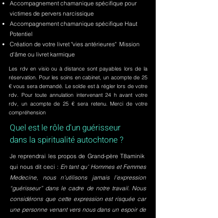
Accompagnement chamanique spécifique pour
victimes de pervers narcissique
Accompagnement chamanique spécifique Haut
Potentiel
Création de votre livret "vies antérieures" Mission
d'âme ou livret karmique
Les rdv en visio ou à distance sont payables lors de la
réservation. Pour les soins en cabinet, un acompte de 25
€ vous sera demandé. Le solde est à régler lors de votre
rdv. Pour toute annulation intervenant 24 h avant votre
rdv, un acompte de 25 € sera retenu. Merci de votre
compréhension
Quel est le rôle d'un guérisseur
dans la spiritualité autochtone ?
Je reprendrai les propos de Grand-père T8aminik
qui nous dit ceci :
En tant qu' Hommes et Femmes
Medecine, nous n'utilisons jamais l’expression
“guérisseur” dans le cadre de notre travail. Nous
considérons que cette expression est risquée car
une personne venant vers nous dans un espoir de