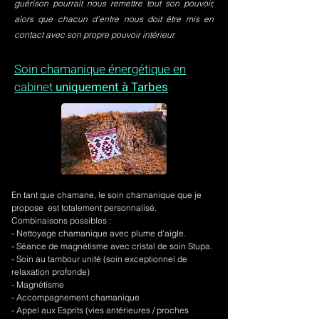
guérison pourrait nous remettre tout son pouvoir,
alors que chacun d’entre nous doit être mis en
contact avec son propre pouvoir intérieur.
Soin chamanique énergétique en
cabinet
uniquement à Tarbes
En tant que chamane, le soin chamanique que je
propose est totalement personnalisé.
Combinaisons possibles :
- Nettoyage chamanique avec plume d'aigle.
-
Séance de magnétisme avec cristal de soin Stupa.
- Soin au tambour unité (soin exceptionnel de
relaxation profonde)
- Magnétisme
- Accompagnement chamanique
- Appel aux Esprits (vies antérieures / proches