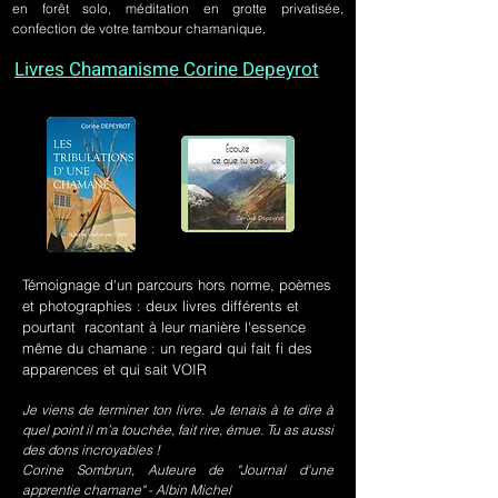
en forêt solo, méditation en grotte privatisée,
confection de votre tambour chamanique.
Livres Chamanisme Corine Depeyrot
Témoignage d'un parcours hors norme, poèmes
et photographies : deux livres différents et
pourtant racontant à leur manière l'essence
même du chamane : un regard qui fait fi des
apparences et qui sait VOIR
Je viens de terminer ton livre. Je tenais à te dire à
quel point il m’a touchée, fait rire, émue. Tu as aussi
des dons incroyables !
Corine Sombrun, Auteure de "Journal d'une
apprentie chamane" - Albin Michel