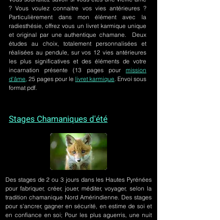
? Vous voulez connaitre vos vies antérieures ?
Particulièrement dans mon élément avec la
radiesthésie, offrez vous un livret karmique unique
et original par une authentique chamane. Deux
études au choix, totalement personnalisées et
réalisées au pendule, sur
vos 12 vies antérieures
les plus significatives et des éléments de votre
incarnation présente
(13 pages pour
mission
d'âme,
25 pages pour le
livret karmique
. Envoi sous
format pdf.
Stages Chamaniques d'été
Des stages de 2 ou 3 jours
dans les Hautes Pyrénées
pour fabriquer, créer, jouer, méditer, voyager, selon la
tradition chamanique Nord Amérindienne. Des stages
pour s'ancrer, gagner en sécurité, en estime de soi et
en confiance en soi; Pour les plus aguerris, une nuit