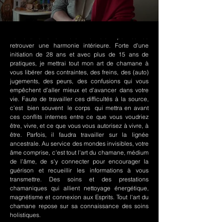
Le chamanisme Nord-Amérindien permet de
retrouver une harmonie intérieure. Forte d'une
initiation de 28 ans et avec plus de 15 ans de
pratiques, je mettrai tout mon art de chamane à
vous libérer des contraintes, des freins, des (auto)
jugements, des peurs, des confusions qui vous
empêchent d'aller mieux et d'avancer dans votre
vie. Faute de travailler ces difficultés à la source,
c'est bien souvent le corps qui mettra en avant
ces conflits internes entre ce que vous voudriez
être, vivre, et ce que vous vous autorisez à vivre, à
être. Parfois, il faudra travailler sur la lignée
ancestrale. Au service des mondes invisibles, votre
âme comprise, c'est tout l'art du chamane, médium
de l'âme, de s'y connecter pour encourager la
guérison et recueillir les informations à vous
transmettre. Des soins et des prestations
chamaniques qui allient nettoyage énergétique,
magnétisme et connexion aux Esprits. Tout l'art du
chamane repose sur sa connaissance des soins
holistiques.