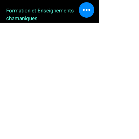
Formation et Enseignements
chamaniques
3 enseignements en ligne. L'enseignement sur 1
an
People
, pour toutes celles et tous ceux qui
souhaitent se (re)découvrir, se reconnecter,
avancer, progresser autrement au plus près de leur
vraie nature. L'enseignement sur 2 ans dédié aux
Thérapeutes
déjà en exercice, et enfin
l'enseignement sur 5 ans des
Aspirants Chamanes