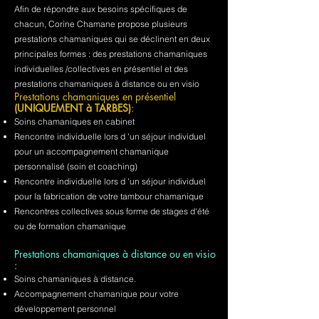
Afin de répondre aux besoins spécifiques de
chacun, Corine Chamane propose plusieurs
prestations chamaniques qui se déclinent en deux
principales formes : des prestations chamaniques
individuelles /collectives en présentiel et des
prestations chamaniques à distance ou en visio
Prestations chamaniques en présentiel
(UNIQUEMENT à TARBES)
:
Soins chamaniques en cabinet
Rencontre individuelle lors d 'un séjour individuel
pour un accompagnement chamanique
personnalisé (soin et coaching)
Rencontre individuelle lors d 'un séjour individuel
pour la fabrication de votre tambour chamanique
Rencontres collectives sous forme de stages d'été
ou de formation chamanique
Prestations chamaniques à distance ou en visio
:
Soins chamaniques à distance.
Accompagnement chamanique pour votre
développement personnel