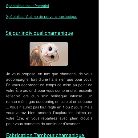
Spécialiste Haut Potentiel
Spécialiste Victime de pervers narcissique
Séjour individuel chamanique
Je vous propose, en tant que chamane, de vous
accompagner lors d'une halte rien que pour vous.
En vous accordant ce temps de mise au point de
votre Être profond, pour vous comprendre, ressentir,
réfléchir lors d'un soin holistique intense... Un
remue-méninges cocooning en solo et en douceur
... Vous n'aurez pas tout réglé en 1 ou 2 jours, mais
vous aurez bien amorcé l'exploration intime de
votre Être, et vous repartirez avec plein d'outils
pour vous permettre de continuer d'avancer ...
Fabrication Tambour chamanique