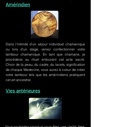
Amérindien
Dans l'intimité d'un
séjour individuel chamanique
ou lors
d'un stage
, venez confectionner votre
tambour chamanique. En tant que chamane, je
procéderai au rituel entourant cet acte sacré.
Choix de la peau, du cadre, du lacets, signification
de chaque Medecine, vous aurez à coeur de créer
votre tambour tels que les amérindiens pratiquent
cet art ancestral.
Vies antérieures
Vous souhaitez savoir si vous êtes une vieille âme