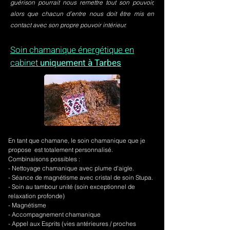
guérison pourrait nous remettre tout son pouvoir,
alors que chacun d’entre nous doit être mis en
contact avec son propre pouvoir intérieur.
Soin chamanique énergétique en
cabinet
uniquement à Tarbes
En tant que chamane, le soin chamanique que je
propose est totalement personnalisé.
Combinaisons possibles :
- Nettoyage chamanique avec plume d'aigle.
-
Séance de magnétisme avec cristal de soin Stupa.
- Soin au tambour unité (soin exceptionnel de
relaxation profonde)
- Magnétisme
- Accompagnement chamanique
- Appel aux Esprits (vies antérieures / proches