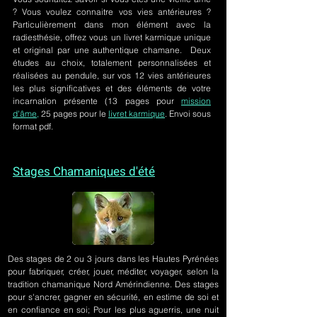
? Vous voulez connaitre vos vies antérieures ?
Particulièrement dans mon élément avec la
radiesthésie, offrez vous un livret karmique unique
et original par une authentique chamane. Deux
études au choix, totalement personnalisées et
réalisées au pendule, sur
vos 12 vies antérieures
les plus significatives et des éléments de votre
incarnation présente
(13 pages pour
mission
d'âme,
25 pages pour le
livret karmique
. Envoi sous
format pdf.
Stages Chamaniques d'été
Des stages de 2 ou 3 jours
dans les Hautes Pyrénées
pour fabriquer, créer, jouer, méditer, voyager, selon la
tradition chamanique Nord Amérindienne. Des stages
pour s'ancrer, gagner en sécurité, en estime de soi et
en confiance en soi; Pour les plus aguerris, une nuit