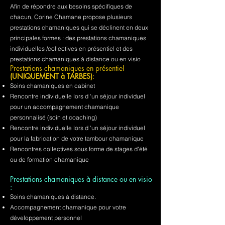
Afin de répondre aux besoins spécifiques de
chacun, Corine Chamane propose plusieurs
prestations chamaniques qui se déclinent en deux
principales formes : des prestations chamaniques
individuelles /collectives en présentiel et des
prestations chamaniques à distance ou en visio
Prestations chamaniques en présentiel
(UNIQUEMENT à TARBES)
:
Soins chamaniques en cabinet
Rencontre individuelle lors d 'un séjour individuel
pour un accompagnement chamanique
personnalisé (soin et coaching)
Rencontre individuelle lors d 'un séjour individuel
pour la fabrication de votre tambour chamanique
Rencontres collectives sous forme de stages d'été
ou de formation chamanique
Prestations chamaniques à distance ou en visio
:
Soins chamaniques à distance.
Accompagnement chamanique pour votre
développement personnel