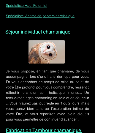
Spécialiste Haut Potentiel
Spécialiste Victime de pervers narcissique
Séjour individuel chamanique
Je vous propose, en tant que chamane, de vous
accompagner lors d'une halte rien que pour vous.
En vous accordant ce temps de mise au point de
votre Être profond, pour vous comprendre, ressentir,
réfléchir lors d'un soin holistique intense... Un
remue-méninges cocooning en solo et en douceur
... Vous n'aurez pas tout réglé en 1 ou 2 jours, mais
vous aurez bien amorcé l'exploration intime de
votre Être, et vous repartirez avec plein d'outils
pour vous permettre de continuer d'avancer ...
Fabrication Tambour chamanique