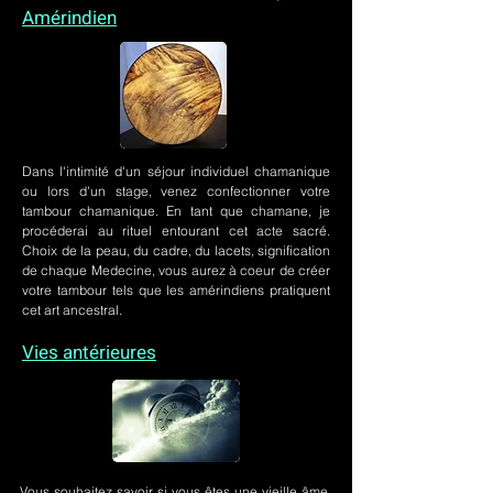
Amérindien
Dans l'intimité d'un
séjour individuel chamanique
ou lors
d'un stage
, venez confectionner votre
tambour chamanique. En tant que chamane, je
procéderai au rituel entourant cet acte sacré.
Choix de la peau, du cadre, du lacets, signification
de chaque Medecine, vous aurez à coeur de créer
votre tambour tels que les amérindiens pratiquent
cet art ancestral.
Vies antérieures
Vous souhaitez savoir si vous êtes une vieille âme