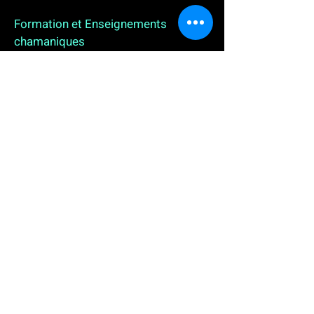
Formation et Enseignements
chamaniques
3 enseignements en ligne. L'enseignement sur 1
an
People
, pour toutes celles et tous ceux qui
souhaitent se (re)découvrir, se reconnecter,
avancer, progresser autrement au plus près de leur
vraie nature. L'enseignement sur 2 ans dédié aux
Thérapeutes
déjà en exercice, et enfin
l'enseignement sur 5 ans des
Aspirants Chamanes