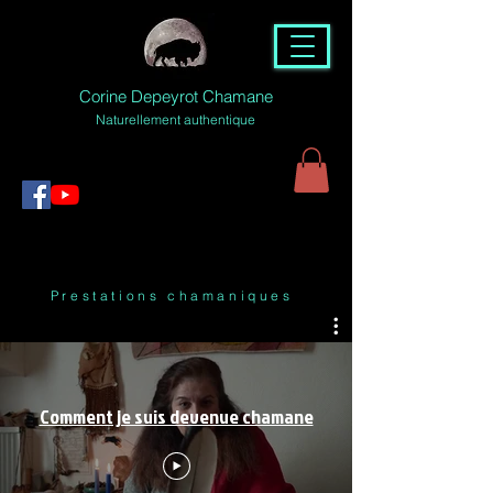
Corine Depeyrot Chamane
Naturellement authentique
Prestations chamaniques
Comment je suis devenue chamane