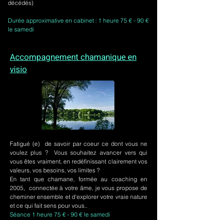
décédés)
Durée approximative en cabinet : 1 heure 75 € - 90 €
le samedi
Accompagnement chamanique en
visio
Fatigué (e) de savoir par coeur ce dont vous ne
voulez plus ? Vous souhaitez avancer vers qui
vous êtes vraiment, en redéfinissant clairement vos
valeurs, vos besoins, vos limites ?
En tant que chamane, formée au coaching en
2005, connectée à votre âme, je vous propose de
cheminer ensemble et d'explorer votre vraie nature
et ce qui fait sens pour vous..
Séance 1 heure 75 € - 90 € le samedi