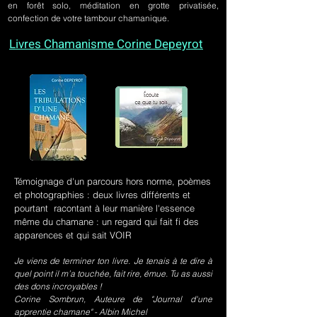
en forêt solo, méditation en grotte privatisée,
confection de votre tambour chamanique.
Livres Chamanisme Corine Depeyrot
Témoignage d'un parcours hors norme, poèmes
et photographies : deux livres différents et
pourtant racontant à leur manière l'essence
même du chamane : un regard qui fait fi des
apparences et qui sait VOIR
Je viens de terminer ton livre. Je tenais à te dire à
quel point il m’a touchée, fait rire, émue. Tu as aussi
des dons incroyables !
Corine Sombrun, Auteure de "Journal d'une
apprentie chamane" - Albin Michel