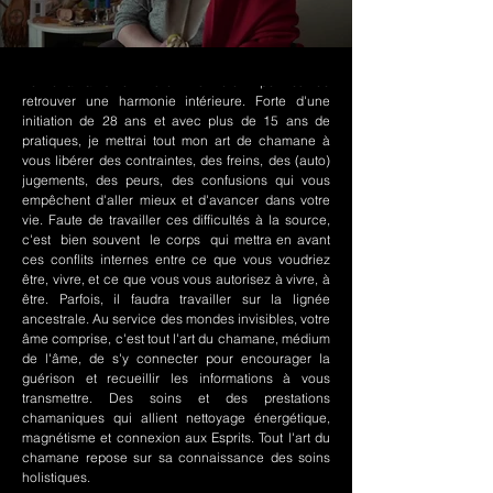
Le chamanisme Nord-Amérindien permet de
retrouver une harmonie intérieure. Forte d'une
initiation de 28 ans et avec plus de 15 ans de
pratiques, je mettrai tout mon art de chamane à
vous libérer des contraintes, des freins, des (auto)
jugements, des peurs, des confusions qui vous
empêchent d'aller mieux et d'avancer dans votre
vie. Faute de travailler ces difficultés à la source,
c'est bien souvent le corps qui mettra en avant
ces conflits internes entre ce que vous voudriez
être, vivre, et ce que vous vous autorisez à vivre, à
être. Parfois, il faudra travailler sur la lignée
ancestrale. Au service des mondes invisibles, votre
âme comprise, c'est tout l'art du chamane, médium
de l'âme, de s'y connecter pour encourager la
guérison et recueillir les informations à vous
transmettre. Des soins et des prestations
chamaniques qui allient nettoyage énergétique,
magnétisme et connexion aux Esprits. Tout l'art du
chamane repose sur sa connaissance des soins
holistiques.