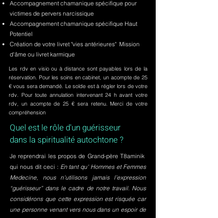
Accompagnement chamanique spécifique pour
victimes de pervers narcissique
Accompagnement chamanique spécifique Haut
Potentiel
Création de votre livret "vies antérieures" Mission
d'âme ou livret karmique
Les rdv en visio ou à distance sont payables lors de la
réservation. Pour les soins en cabinet, un acompte de 25
€ vous sera demandé. Le solde est à régler lors de votre
rdv. Pour toute annulation intervenant 24 h avant votre
rdv, un acompte de 25 € sera retenu. Merci de votre
compréhension
Quel est le rôle d'un guérisseur
dans la spiritualité autochtone ?
Je reprendrai les propos de Grand-père T8aminik
qui nous dit ceci :
En tant qu' Hommes et Femmes
Medecine, nous n'utilisons jamais l’expression
“guérisseur” dans le cadre de notre travail. Nous
considérons que cette expression est risquée car
une personne venant vers nous dans un espoir de