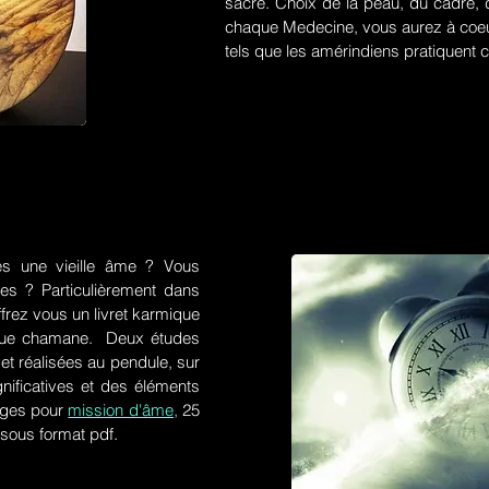
sacré. Choix de la peau, du cadre, d
chaque Medecine, vous aurez à coeu
tels que les amérindiens pratiquent ce
es une vieille âme ? Vous
res ? Particulièrement dans
frez vous un livret karmique
tique chamane. Deux études
et réalisées au pendule, sur
gnificatives et des éléments
ges pour
mission d'âme,
25
 sous format pdf.