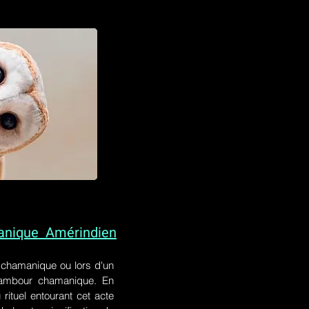
anique Amérindien
l chamanique
ou lors
d'un
 tambour chamanique. En
rituel entourant cet acte