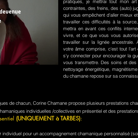
pratiques, je mettrai tout mon a
contraintes, des freins, des (auto) 
 devenue
qui vous empêchent d'aller mieux et
e
travailler ces difficultés à la sou
mettra en avant ces conflits intern
vivre, et ce que vous vous autorisez
travailler sur la lignée ancestrale
votre âme comprise, c'est tout l'a
s'y connecter pour encourager la guér
vous transmettre. Des soins et des 
nettoyage énergétique, magnétisme e
du chamane repose sur sa connaissa
iques de chacun, Corine Chamane propose plusieurs prestations cha
chamaniques individuelles /collectives en présentiel et des prestati
sentiel
(UNIQUEMENT à TARBES)
:
jour individuel pour un accompagnement chamanique personnalisé (soi