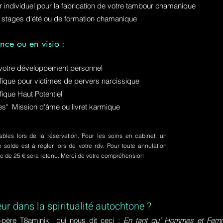
ur individuel pour la fabrication de votre tambour chamanique
 stages d'été ou de formation chamanique
nce ou en visio :
otre développement personnel
ue pour victimes de pervers narcissique
que Haut Potentiel
ures" Mission d'âme ou livret karmique
bles lors de la réservation. Pour les soins en cabinet, un
olde est à régler lors de votre rdv. Pour toute annulation
pte de 25 € sera retenu. Merci de votre compréhension
eur dans la spiritualité autochtone ?
-père T8aminik qui nous dit ceci :
En tant qu' Hommes et Femme