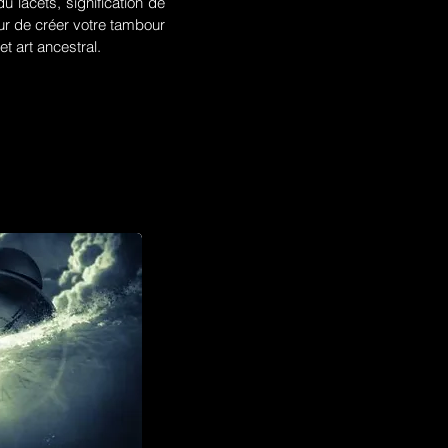
u lacets, signification de
r de créer votre tambour
t art ancestral.