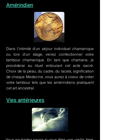
Amérindien
Dans l'intimité d'un
séjour individuel chamanique
ou lors
d'un stage
, venez confectionner votre
tambour chamanique. En tant que chamane, je
procéderai au rituel entourant cet acte sacré.
Choix de la peau, du cadre, du lacets, signification
de chaque Medecine, vous aurez à coeur de créer
votre tambour tels que les amérindiens pratiquent
cet art ancestral.
Vies antérieures
Vous souhaitez savoir si vous êtes une vieille âme