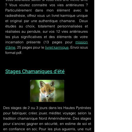
? Vous voulez connaitre vos vies antérieures ?
Particulièrement dans mon élément avec la
radiesthésie, offrez vous un livret karmique unique
et original par une authentique chamane. Deux
études au choix, totalement personnalisées et
réalisées au pendule, sur
vos 12 vies antérieures
les plus significatives et des éléments de votre
incarnation présente
(13 pages pour
mission
d'âme,
25 pages pour le
livret karmique
. Envoi sous
format pdf.
Stages Chamaniques d'été
Des stages de 2 ou 3 jours
dans les Hautes Pyrénées
pour fabriquer, créer, jouer, méditer, voyager, selon la
tradition chamanique Nord Amérindienne. Des stages
pour s'ancrer, gagner en sécurité, en estime de soi et
en confiance en soi; Pour les plus aguerris, une nuit