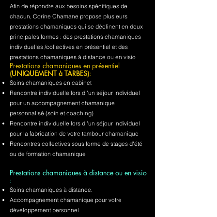
Afin de répondre aux besoins spécifiques de
chacun, Corine Chamane propose plusieurs
prestations chamaniques qui se déclinent en deux
principales formes : des prestations chamaniques
individuelles /collectives en présentiel et des
prestations chamaniques à distance ou en visio
Prestations chamaniques en présentiel
(UNIQUEMENT à TARBES)
:
Soins chamaniques en cabinet
Rencontre individuelle lors d 'un séjour individuel
pour un accompagnement chamanique
personnalisé (soin et coaching)
Rencontre individuelle lors d 'un séjour individuel
pour la fabrication de votre tambour chamanique
Rencontres collectives sous forme de stages d'été
ou de formation chamanique
Prestations chamaniques à distance ou en visio
:
Soins chamaniques à distance.
Accompagnement chamanique pour votre
développement personnel