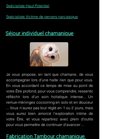
Spécialiste Haut Potentiel
Spécialiste Victime de pervers narcissique
Séjour individuel chamanique
Je vous propose, en tant que chamane, de vous
accompagner lors d'une halte rien que pour vous.
En vous accordant ce temps de mise au point de
votre Être profond, pour vous comprendre, ressentir,
réfléchir lors d'un soin holistique intense... Un
remue-méninges cocooning en solo et en douceur
... Vous n'aurez pas tout réglé en 1 ou 2 jours, mais
vous aurez bien amorcé l'exploration intime de
votre Être, et vous repartirez avec plein d'outils
pour vous permettre de continuer d'avancer ...
Fabrication Tambour chamanique