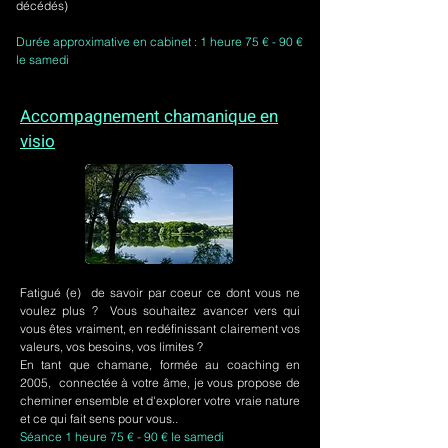
décédés)
Durée approximative en cabinet : 1 heure 75 € - 90 €
le samedi
Accompagnement chamanique en
visio
Fatigué (e) de savoir par coeur ce dont vous ne
voulez plus ? Vous souhaitez avancer vers qui
vous êtes vraiment, en redéfinissant clairement vos
valeurs, vos besoins, vos limites ?
En tant que chamane, formée au coaching en
2005, connectée à votre âme, je vous propose de
cheminer ensemble et d'explorer votre vraie nature
et ce qui fait sens pour vous..
Séance 1 heure 75 € - 90 € le samedi