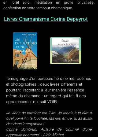
en forêt solo, méditation en grotte privatisée,
confection de votre tambour chamanique.
Livres Chamanisme Corine Depeyrot
Témoignage d'un parcours hors norme, poèmes
et photographies : deux livres différents et
pourtant racontant à leur manière l'essence
même du chamane : un regard qui fait fi des
apparences et qui sait VOIR
Je viens de terminer ton livre. Je tenais à te dire à
quel point il m’a touchée, fait rire, émue. Tu as aussi
des dons incroyables !
Corine Sombrun, Auteure de "Journal d'une
apprentie chamane" - Albin Michel