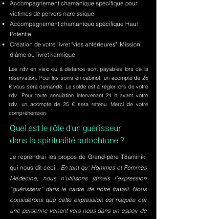
Accompagnement chamanique spécifique pour
victimes de pervers narcissique
Accompagnement chamanique spécifique Haut
Potentiel
Création de votre livret "vies antérieures" Mission
d'âme ou livret karmique
Les rdv en visio ou à distance sont payables lors de la
réservation. Pour les soins en cabinet, un acompte de 25
€ vous sera demandé. Le solde est à régler lors de votre
rdv. Pour toute annulation intervenant 24 h avant votre
rdv, un acompte de 25 € sera retenu. Merci de votre
compréhension
Quel est le rôle d'un guérisseur
dans la spiritualité autochtone ?
Je reprendrai les propos de Grand-père T8aminik
qui nous dit ceci :
En tant qu' Hommes et Femmes
Medecine, nous n'utilisons jamais l’expression
“guérisseur” dans le cadre de notre travail. Nous
considérons que cette expression est risquée car
une personne venant vers nous dans un espoir de