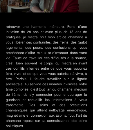
Le chamanisme Nord-Amérindien permet de
retrouver une harmonie intérieure. Forte d'une
initiation de 28 ans et avec plus de 15 ans de
pratiques, je mettrai tout mon art de chamane à
vous libérer des contraintes, des freins, des (auto)
jugements, des peurs, des confusions qui vous
empêchent d'aller mieux et d'avancer dans votre
vie. Faute de travailler ces difficultés à la source,
c'est bien souvent le corps qui mettra en avant
ces conflits internes entre ce que vous voudriez
être, vivre, et ce que vous vous autorisez à vivre, à
être. Parfois, il faudra travailler sur la lignée
ancestrale. Au service des mondes invisibles, votre
âme comprise, c'est tout l'art du chamane, médium
de l'âme, de s'y connecter pour encourager la
guérison et recueillir les informations à vous
transmettre. Des soins et des prestations
chamaniques qui allient nettoyage énergétique,
magnétisme et connexion aux Esprits. Tout l'art du
chamane repose sur sa connaissance des soins
holistiques.