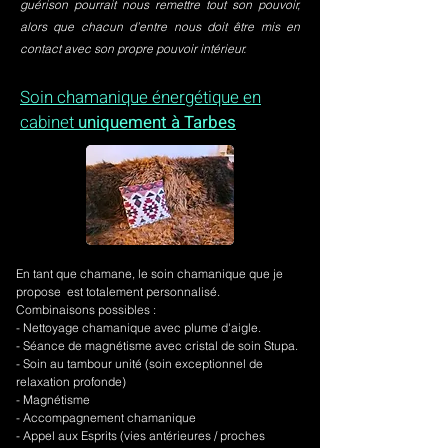
guérison pourrait nous remettre tout son pouvoir,
alors que chacun d’entre nous doit être mis en
contact avec son propre pouvoir intérieur.
Soin chamanique énergétique en
cabinet
uniquement à Tarbes
En tant que chamane, le soin chamanique que je
propose est totalement personnalisé.
Combinaisons possibles :
- Nettoyage chamanique avec plume d'aigle.
-
Séance de magnétisme avec cristal de soin Stupa.
- Soin au tambour unité (soin exceptionnel de
relaxation profonde)
- Magnétisme
- Accompagnement chamanique
- Appel aux Esprits (vies antérieures / proches