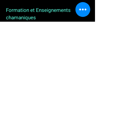
Formation et Enseignements
chamaniques
3 enseignements en ligne. L'enseignement sur 1
an
People
, pour toutes celles et tous ceux qui
souhaitent se (re)découvrir, se reconnecter,
avancer, progresser autrement au plus près de leur
vraie nature. L'enseignement sur 2 ans dédié aux
Thérapeutes
déjà en exercice, et enfin
l'enseignement sur 5 ans des
Aspirants Chamanes