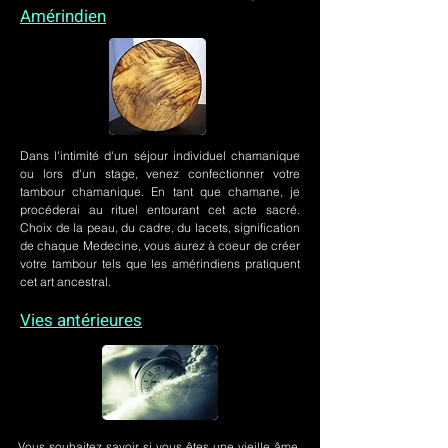
Amérindien
Dans l'intimité d'un
séjour individuel chamanique
ou lors
d'un stage
, venez confectionner votre
tambour chamanique. En tant que chamane, je
procéderai au rituel entourant cet acte sacré.
Choix de la peau, du cadre, du lacets, signification
de chaque Medecine, vous aurez à coeur de créer
votre tambour tels que les amérindiens pratiquent
cet art ancestral.
Vies antérieures
Vous souhaitez savoir si vous êtes une vieille âme