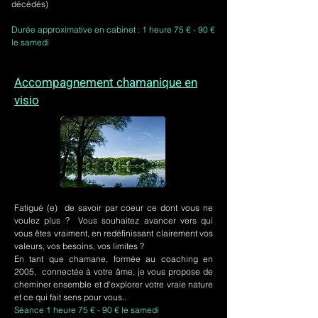
décédés)
Durée approximative en cabinet : 1 heure 75 € - 90 €
le samedi
Accompagnement chamanique en
visio
Fatigué (e) de savoir par coeur ce dont vous ne
voulez plus ? Vous souhaitez avancer vers qui
vous êtes vraiment, en redéfinissant clairement vos
valeurs, vos besoins, vos limites ?
En tant que chamane, formée au coaching en
2005, connectée à votre âme, je vous propose de
cheminer ensemble et d'explorer votre vraie nature
et ce qui fait sens pour vous..
Séance 1 heure 75 € - 90 € le samedi