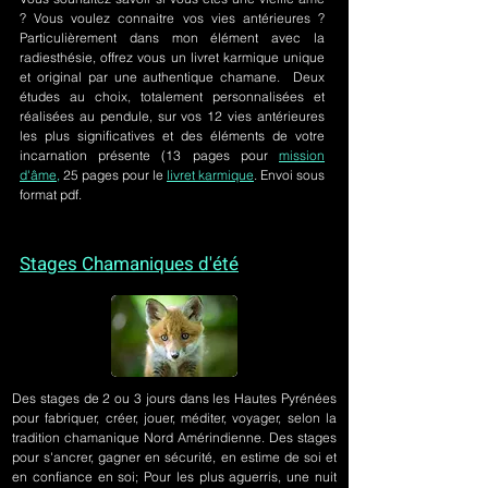
? Vous voulez connaitre vos vies antérieures ?
Particulièrement dans mon élément avec la
radiesthésie, offrez vous un livret karmique unique
et original par une authentique chamane. Deux
études au choix, totalement personnalisées et
réalisées au pendule, sur
vos 12 vies antérieures
les plus significatives et des éléments de votre
incarnation présente
(13 pages pour
mission
d'âme,
25 pages pour le
livret karmique
. Envoi sous
format pdf.
Stages Chamaniques d'été
Des stages de 2 ou 3 jours
dans les Hautes Pyrénées
pour fabriquer, créer, jouer, méditer, voyager, selon la
tradition chamanique Nord Amérindienne. Des stages
pour s'ancrer, gagner en sécurité, en estime de soi et
en confiance en soi; Pour les plus aguerris, une nuit