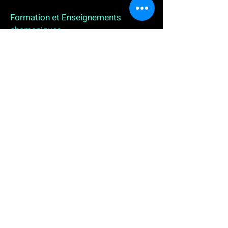
Formation et Enseignements
chamaniques
3 enseignements en ligne. L'enseignement sur 1
an
People
, pour toutes celles et tous ceux qui
souhaitent se (re)découvrir, se reconnecter,
avancer, progresser autrement au plus près de leur
vraie nature. L'enseignement sur 2 ans dédié aux
Thérapeutes
déjà en exercice, et enfin
l'enseignement sur 5 ans des
Aspirants Chamanes