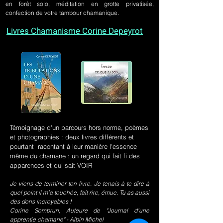
en forêt solo, méditation en grotte privatisée,
confection de votre tambour chamanique.
Livres Chamanisme Corine Depeyrot
Témoignage d'un parcours hors norme, poèmes
et photographies : deux livres différents et
pourtant racontant à leur manière l'essence
même du chamane : un regard qui fait fi des
apparences et qui sait VOIR
Je viens de terminer ton livre. Je tenais à te dire à
quel point il m’a touchée, fait rire, émue. Tu as aussi
des dons incroyables !
Corine Sombrun, Auteure de "Journal d'une
apprentie chamane" - Albin Michel