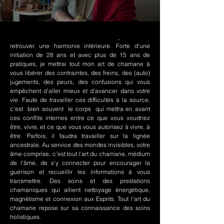
Le chamanisme Nord-Amérindien permet de
retrouver une harmonie intérieure. Forte d'une
initiation de 28 ans et avec plus de 15 ans de
pratiques, je mettrai tout mon art de chamane à
vous libérer des contraintes, des freins, des (auto)
jugements, des peurs, des confusions qui vous
empêchent d'aller mieux et d'avancer dans votre
vie. Faute de travailler ces difficultés à la source,
c'est bien souvent le corps qui mettra en avant
ces conflits internes entre ce que vous voudriez
être, vivre, et ce que vous vous autorisez à vivre, à
être. Parfois, il faudra travailler sur la lignée
ancestrale. Au service des mondes invisibles, votre
âme comprise, c'est tout l'art du chamane, médium
de l'âme, de s'y connecter pour encourager la
guérison et recueillir les informations à vous
transmettre. Des soins et des prestations
chamaniques qui allient nettoyage énergétique,
magnétisme et connexion aux Esprits. Tout l'art du
chamane repose sur sa connaissance des soins
holistiques.