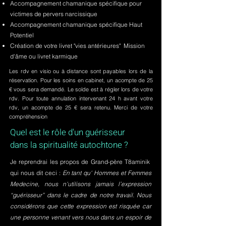
Accompagnement chamanique spécifique pour
victimes de pervers narcissique
Accompagnement chamanique spécifique Haut
Potentiel
Création de votre livret "vies antérieures" Mission
d'âme ou livret karmique
Les rdv en visio ou à distance sont payables lors de la
réservation. Pour les soins en cabinet, un acompte de 25
€ vous sera demandé. Le solde est à régler lors de votre
rdv. Pour toute annulation intervenant 24 h avant votre
rdv, un acompte de 25 € sera retenu. Merci de votre
compréhension
Quel est le rôle d'un guérisseur
dans la spiritualité autochtone ?
Je reprendrai les propos de Grand-père T8aminik
qui nous dit ceci :
En tant qu' Hommes et Femmes
Medecine, nous n'utilisons jamais l’expression
“guérisseur” dans le cadre de notre travail. Nous
considérons que cette expression est risquée car
une personne venant vers nous dans un espoir de