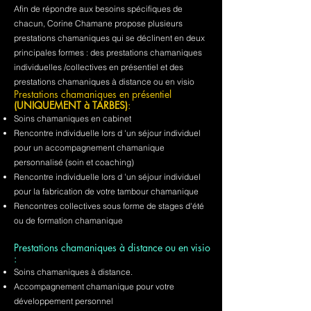
Afin de répondre aux besoins spécifiques de
chacun, Corine Chamane propose plusieurs
prestations chamaniques qui se déclinent en deux
principales formes : des prestations chamaniques
individuelles /collectives en présentiel et des
prestations chamaniques à distance ou en visio
Prestations chamaniques en présentiel
(UNIQUEMENT à TARBES)
:
Soins chamaniques en cabinet
Rencontre individuelle lors d 'un séjour individuel
pour un accompagnement chamanique
personnalisé (soin et coaching)
Rencontre individuelle lors d 'un séjour individuel
pour la fabrication de votre tambour chamanique
Rencontres collectives sous forme de stages d'été
ou de formation chamanique
Prestations chamaniques à distance ou en visio
:
Soins chamaniques à distance.
Accompagnement chamanique pour votre
développement personnel