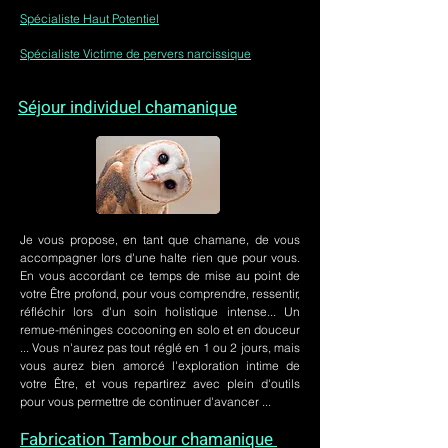
Spécialiste Haut Potentiel
Spécialiste Victime de pervers narcissique
Séjour individuel chamanique
Je vous propose, en tant que chamane, de vous
accompagner lors d'une halte rien que pour vous.
En vous accordant ce temps de mise au point de
votre Être profond, pour vous comprendre, ressentir,
réfléchir lors d'un soin holistique intense... Un
remue-méninges cocooning en solo et en douceur
... Vous n'aurez pas tout réglé en 1 ou 2 jours, mais
vous aurez bien amorcé l'exploration intime de
votre Être, et vous repartirez avec plein d'outils
pour vous permettre de continuer d'avancer ...
Fabrication Tambour chamanique