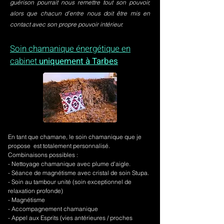
guérison pourrait nous remettre tout son pouvoir,
alors que chacun d’entre nous doit être mis en
contact avec son propre pouvoir intérieur.
Soin chamanique énergétique en
cabinet
uniquement à Tarbes
En tant que chamane, le soin chamanique que je
propose est totalement personnalisé.
Combinaisons possibles :
- Nettoyage chamanique avec plume d'aigle.
-
Séance de magnétisme avec cristal de soin Stupa.
- Soin au tambour unité (soin exceptionnel de
relaxation profonde)
- Magnétisme
- Accompagnement chamanique
- Appel aux Esprits (vies antérieures / proches