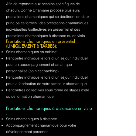
Afin de répondre aux besoins spécifiques de
chacun, Corine Chamane propose plusieurs
prestations chamaniques qui se déclinent en deux
principales formes : des prestations chamaniques
individuelles /collectives en présentiel et des
prestations chamaniques à distance ou en visio
Prestations chamaniques en présentiel
(UNIQUEMENT à TARBES)
:
Soins chamaniques en cabinet
Rencontre individuelle lors d 'un séjour individuel
pour un accompagnement chamanique
personnalisé (soin et coaching)
Rencontre individuelle lors d 'un séjour individuel
pour la fabrication de votre tambour chamanique
Rencontres collectives sous forme de stages d'été
ou de formation chamanique
Prestations chamaniques à distance ou en visio
:
Soins chamaniques à distance.
Accompagnement chamanique pour votre
développement personnel