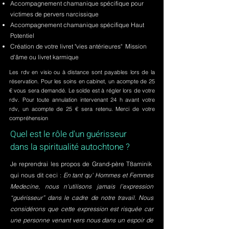
Accompagnement chamanique spécifique pour
victimes de pervers narcissique
Accompagnement chamanique spécifique Haut
Potentiel
Création de votre livret "vies antérieures" Mission
d'âme ou livret karmique
Les rdv en visio ou à distance sont payables lors de la
réservation. Pour les soins en cabinet, un acompte de 25
€ vous sera demandé. Le solde est à régler lors de votre
rdv. Pour toute annulation intervenant 24 h avant votre
rdv, un acompte de 25 € sera retenu. Merci de votre
compréhension
Quel est le rôle d'un guérisseur
dans la spiritualité autochtone ?
Je reprendrai les propos de Grand-père T8aminik
qui nous dit ceci :
En tant qu' Hommes et Femmes
Medecine, nous n'utilisons jamais l’expression
“guérisseur” dans le cadre de notre travail. Nous
considérons que cette expression est risquée car
une personne venant vers nous dans un espoir de