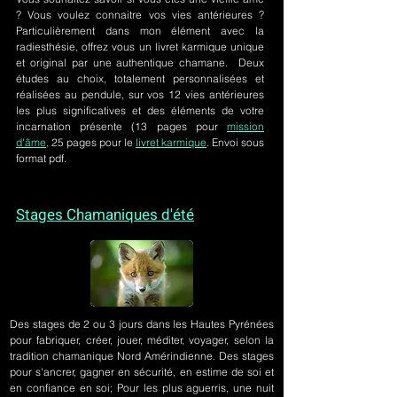
? Vous voulez connaitre vos vies antérieures ?
Particulièrement dans mon élément avec la
radiesthésie, offrez vous un livret karmique unique
et original par une authentique chamane. Deux
études au choix, totalement personnalisées et
réalisées au pendule, sur
vos 12 vies antérieures
les plus significatives et des éléments de votre
incarnation présente
(13 pages pour
mission
d'âme,
25 pages pour le
livret karmique
. Envoi sous
format pdf.
Stages Chamaniques d'été
Des stages de 2 ou 3 jours
dans les Hautes Pyrénées
pour fabriquer, créer, jouer, méditer, voyager, selon la
tradition chamanique Nord Amérindienne. Des stages
pour s'ancrer, gagner en sécurité, en estime de soi et
en confiance en soi; Pour les plus aguerris, une nuit