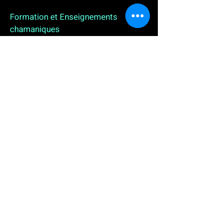
Formation et Enseignements
chamaniques
3 enseignements en ligne. L'enseignement sur 1
an
People
, pour toutes celles et tous ceux qui
souhaitent se (re)découvrir, se reconnecter,
avancer, progresser autrement au plus près de leur
vraie nature. L'enseignement sur 2 ans dédié aux
Thérapeutes
déjà en exercice, et enfin
l'enseignement sur 5 ans des
Aspirants Chamanes