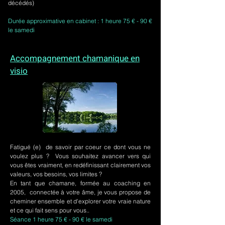
décédés)
Durée approximative en cabinet : 1 heure 75 € - 90 €
le samedi
Accompagnement chamanique en
visio
Fatigué (e) de savoir par coeur ce dont vous ne
voulez plus ? Vous souhaitez avancer vers qui
vous êtes vraiment, en redéfinissant clairement vos
valeurs, vos besoins, vos limites ?
En tant que chamane, formée au coaching en
2005, connectée à votre âme, je vous propose de
cheminer ensemble et d'explorer votre vraie nature
et ce qui fait sens pour vous..
Séance 1 heure 75 € - 90 € le samedi