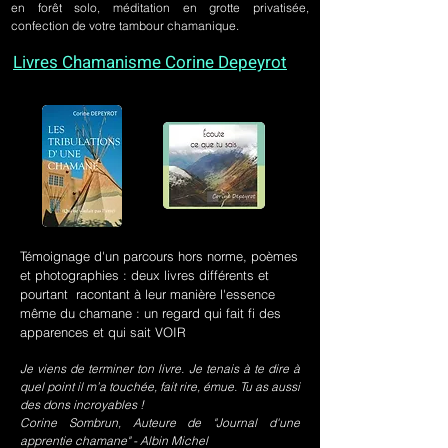
en forêt solo, méditation en grotte privatisée,
confection de votre tambour chamanique.
Livres Chamanisme Corine Depeyrot
Témoignage d'un parcours hors norme, poèmes
et photographies : deux livres différents et
pourtant racontant à leur manière l'essence
même du chamane : un regard qui fait fi des
apparences et qui sait VOIR
Je viens de terminer ton livre. Je tenais à te dire à
quel point il m’a touchée, fait rire, émue. Tu as aussi
des dons incroyables !
Corine Sombrun, Auteure de "Journal d'une
apprentie chamane" - Albin Michel