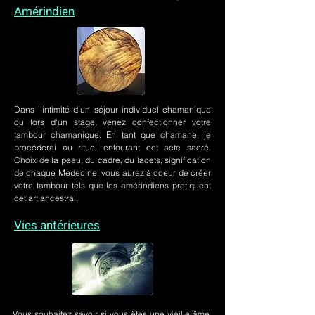
Amérindien
Dans l'intimité d'un
séjour individuel chamanique
ou lors
d'un stage
, venez confectionner votre
tambour chamanique. En tant que chamane, je
procéderai au rituel entourant cet acte sacré.
Choix de la peau, du cadre, du lacets, signification
de chaque Medecine, vous aurez à coeur de créer
votre tambour tels que les amérindiens pratiquent
cet art ancestral.
Vies antérieures
Vous souhaitez savoir si vous êtes une vieille âme