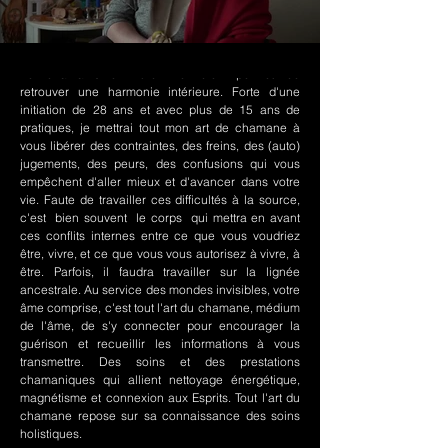
Le chamanisme Nord-Amérindien permet de
retrouver une harmonie intérieure. Forte d'une
initiation de 28 ans et avec plus de 15 ans de
pratiques, je mettrai tout mon art de chamane à
vous libérer des contraintes, des freins, des (auto)
jugements, des peurs, des confusions qui vous
empêchent d'aller mieux et d'avancer dans votre
vie. Faute de travailler ces difficultés à la source,
c'est bien souvent le corps qui mettra en avant
ces conflits internes entre ce que vous voudriez
être, vivre, et ce que vous vous autorisez à vivre, à
être. Parfois, il faudra travailler sur la lignée
ancestrale. Au service des mondes invisibles, votre
âme comprise, c'est tout l'art du chamane, médium
de l'âme, de s'y connecter pour encourager la
guérison et recueillir les informations à vous
transmettre. Des soins et des prestations
chamaniques qui allient nettoyage énergétique,
magnétisme et connexion aux Esprits. Tout l'art du
chamane repose sur sa connaissance des soins
holistiques.