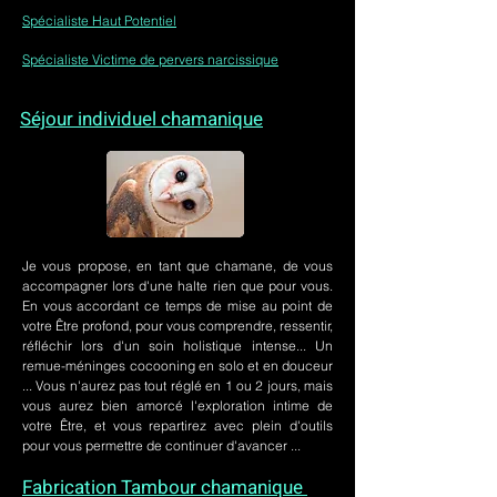
Spécialiste Haut Potentiel
Spécialiste Victime de pervers narcissique
Séjour individuel chamanique
Je vous propose, en tant que chamane, de vous
accompagner lors d'une halte rien que pour vous.
En vous accordant ce temps de mise au point de
votre Être profond, pour vous comprendre, ressentir,
réfléchir lors d'un soin holistique intense... Un
remue-méninges cocooning en solo et en douceur
... Vous n'aurez pas tout réglé en 1 ou 2 jours, mais
vous aurez bien amorcé l'exploration intime de
votre Être, et vous repartirez avec plein d'outils
pour vous permettre de continuer d'avancer ...
Fabrication Tambour chamanique