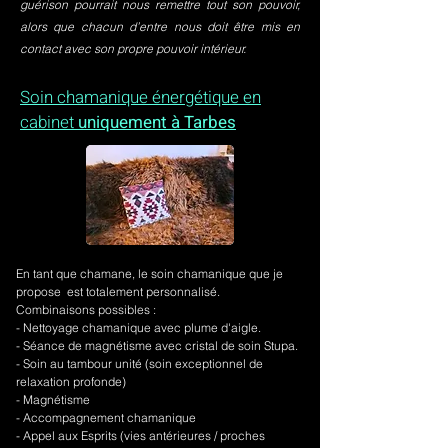
guérison pourrait nous remettre tout son pouvoir,
alors que chacun d’entre nous doit être mis en
contact avec son propre pouvoir intérieur.
Soin chamanique énergétique en
cabinet
uniquement à Tarbes
En tant que chamane, le soin chamanique que je
propose est totalement personnalisé.
Combinaisons possibles :
- Nettoyage chamanique avec plume d'aigle.
-
Séance de magnétisme avec cristal de soin Stupa.
- Soin au tambour unité (soin exceptionnel de
relaxation profonde)
- Magnétisme
- Accompagnement chamanique
- Appel aux Esprits (vies antérieures / proches