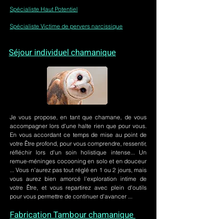
Spécialiste Haut Potentiel
Spécialiste Victime de pervers narcissique
Séjour individuel chamanique
Je vous propose, en tant que chamane, de vous
accompagner lors d'une halte rien que pour vous.
En vous accordant ce temps de mise au point de
votre Être profond, pour vous comprendre, ressentir,
réfléchir lors d'un soin holistique intense... Un
remue-méninges cocooning en solo et en douceur
... Vous n'aurez pas tout réglé en 1 ou 2 jours, mais
vous aurez bien amorcé l'exploration intime de
votre Être, et vous repartirez avec plein d'outils
pour vous permettre de continuer d'avancer ...
Fabrication Tambour chamanique