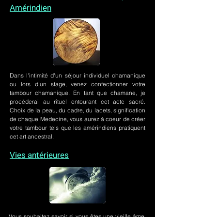
Amérindien
Dans l'intimité d'un
séjour individuel chamanique
ou lors
d'un stage
, venez confectionner votre
tambour chamanique. En tant que chamane, je
procéderai au rituel entourant cet acte sacré.
Choix de la peau, du cadre, du lacets, signification
de chaque Medecine, vous aurez à coeur de créer
votre tambour tels que les amérindiens pratiquent
cet art ancestral.
Vies antérieures
Vous souhaitez savoir si vous êtes une vieille âme