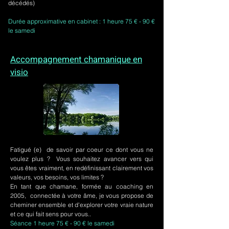
décédés)
Durée approximative en cabinet : 1 heure 75 € - 90 €
le samedi
Accompagnement chamanique en
visio
Fatigué (e) de savoir par coeur ce dont vous ne
voulez plus ? Vous souhaitez avancer vers qui
vous êtes vraiment, en redéfinissant clairement vos
valeurs, vos besoins, vos limites ?
En tant que chamane, formée au coaching en
2005, connectée à votre âme, je vous propose de
cheminer ensemble et d'explorer votre vraie nature
et ce qui fait sens pour vous..
Séance 1 heure 75 € - 90 € le samedi