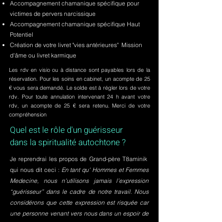
Accompagnement chamanique spécifique pour
victimes de pervers narcissique
Accompagnement chamanique spécifique Haut
Potentiel
Création de votre livret "vies antérieures" Mission
d'âme ou livret karmique
Les rdv en visio ou à distance sont payables lors de la
réservation. Pour les soins en cabinet, un acompte de 25
€ vous sera demandé. Le solde est à régler lors de votre
rdv. Pour toute annulation intervenant 24 h avant votre
rdv, un acompte de 25 € sera retenu. Merci de votre
compréhension
Quel est le rôle d'un guérisseur
dans la spiritualité autochtone ?
Je reprendrai les propos de Grand-père T8aminik
qui nous dit ceci :
En tant qu' Hommes et Femmes
Medecine, nous n'utilisons jamais l’expression
“guérisseur” dans le cadre de notre travail. Nous
considérons que cette expression est risquée car
une personne venant vers nous dans un espoir de