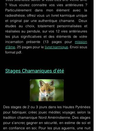
? Vous voulez connaitre vos vies antérieures ?
Particulièrement dans mon élément avec la
radiesthésie, offrez vous un livret karmique unique
et original par une authentique chamane. Deux
études au choix, totalement personnalisées et
réalisées au pendule, sur
vos 12 vies antérieures
les plus significatives et des éléments de votre
incarnation présente
(13 pages pour
mission
d'âme,
25 pages pour le
livret karmique
. Envoi sous
format pdf.
Stages Chamaniques d'été
Des stages de 2 ou 3 jours
dans les Hautes Pyrénées
pour fabriquer, créer, jouer, méditer, voyager, selon la
tradition chamanique Nord Amérindienne. Des stages
pour s'ancrer, gagner en sécurité, en estime de soi et
en confiance en soi; Pour les plus aguerris, une nuit