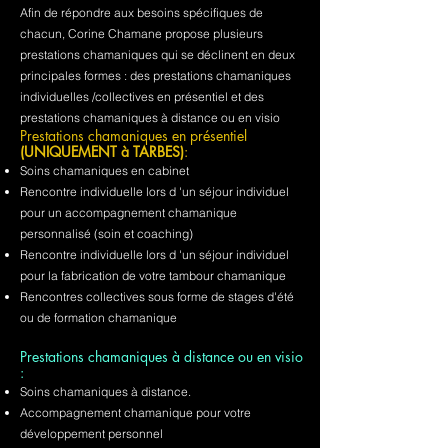
Afin de répondre aux besoins spécifiques de
chacun, Corine Chamane propose plusieurs
prestations chamaniques qui se déclinent en deux
principales formes : des prestations chamaniques
individuelles /collectives en présentiel et des
prestations chamaniques à distance ou en visio
Prestations chamaniques en présentiel
(UNIQUEMENT à TARBES)
:
Soins chamaniques en cabinet
Rencontre individuelle lors d 'un séjour individuel
pour un accompagnement chamanique
personnalisé (soin et coaching)
Rencontre individuelle lors d 'un séjour individuel
pour la fabrication de votre tambour chamanique
Rencontres collectives sous forme de stages d'été
ou de formation chamanique
Prestations chamaniques à distance ou en visio
:
Soins chamaniques à distance.
Accompagnement chamanique pour votre
développement personnel