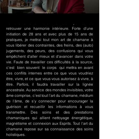
Le chamanisme Nord-Amérindien permet de
retrouver une harmonie intérieure. Forte d'une
initiation de 28 ans et avec plus de 15 ans de
pratiques, je mettrai tout mon art de chamane à
vous libérer des contraintes, des freins, des (auto)
jugements, des peurs, des confusions qui vous
empêchent d'aller mieux et d'avancer dans votre
vie. Faute de travailler ces difficultés à la source,
c'est bien souvent le corps qui mettra en avant
ces conflits internes entre ce que vous voudriez
être, vivre, et ce que vous vous autorisez à vivre, à
être. Parfois, il faudra travailler sur la lignée
ancestrale. Au service des mondes invisibles, votre
âme comprise, c'est tout l'art du chamane, médium
de l'âme, de s'y connecter pour encourager la
guérison et recueillir les informations à vous
transmettre. Des soins et des prestations
chamaniques qui allient nettoyage énergétique,
magnétisme et connexion aux Esprits. Tout l'art du
chamane repose sur sa connaissance des soins
holistiques.