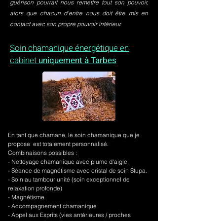
guérison pourrait nous remettre tout son pouvoir,
alors que chacun d’entre nous doit être mis en
contact avec son propre pouvoir intérieur.
Soin chamanique énergétique en
cabinet
uniquement à Tarbes
En tant que chamane, le soin chamanique que je
propose est totalement personnalisé.
Combinaisons possibles :
- Nettoyage chamanique avec plume d'aigle.
-
Séance de magnétisme avec cristal de soin Stupa.
- Soin au tambour unité (soin exceptionnel de
relaxation profonde)
- Magnétisme
- Accompagnement chamanique
- Appel aux Esprits (vies antérieures / proches