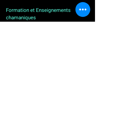
Formation et Enseignements
chamaniques
3 enseignements en ligne. L'enseignement sur 1
an
People
, pour toutes celles et tous ceux qui
souhaitent se (re)découvrir, se reconnecter,
avancer, progresser autrement au plus près de leur
vraie nature. L'enseignement sur 2 ans dédié aux
Thérapeutes
déjà en exercice, et enfin
l'enseignement sur 5 ans des
Aspirants Chamanes