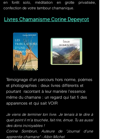
en forêt solo, méditation en grotte privatisée,
confection de votre tambour chamanique.
Livres Chamanisme Corine Depeyrot
Témoignage d'un parcours hors norme, poèmes
et photographies : deux livres différents et
pourtant racontant à leur manière l'essence
même du chamane : un regard qui fait fi des
apparences et qui sait VOIR
Je viens de terminer ton livre. Je tenais à te dire à
quel point il m’a touchée, fait rire, émue. Tu as aussi
des dons incroyables !
Corine Sombrun, Auteure de "Journal d'une
apprentie chamane" - Albin Michel