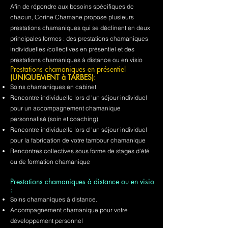
Afin de répondre aux besoins spécifiques de
chacun, Corine Chamane propose plusieurs
prestations chamaniques qui se déclinent en deux
principales formes : des prestations chamaniques
individuelles /collectives en présentiel et des
prestations chamaniques à distance ou en visio
Prestations chamaniques en présentiel
(UNIQUEMENT à TARBES)
:
Soins chamaniques en cabinet
Rencontre individuelle lors d 'un séjour individuel
pour un accompagnement chamanique
personnalisé (soin et coaching)
Rencontre individuelle lors d 'un séjour individuel
pour la fabrication de votre tambour chamanique
Rencontres collectives sous forme de stages d'été
ou de formation chamanique
Prestations chamaniques à distance ou en visio
:
Soins chamaniques à distance.
Accompagnement chamanique pour votre
développement personnel