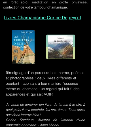
en forêt solo, méditation en grotte privatisée,
confection de votre tambour chamanique.
Livres Chamanisme Corine Depeyrot
Témoignage d'un parcours hors norme, poèmes
et photographies : deux livres différents et
pourtant racontant à leur manière l'essence
même du chamane : un regard qui fait fi des
apparences et qui sait VOIR
Je viens de terminer ton livre. Je tenais à te dire à
quel point il m’a touchée, fait rire, émue. Tu as aussi
des dons incroyables !
Corine Sombrun, Auteure de "Journal d'une
apprentie chamane" - Albin Michel