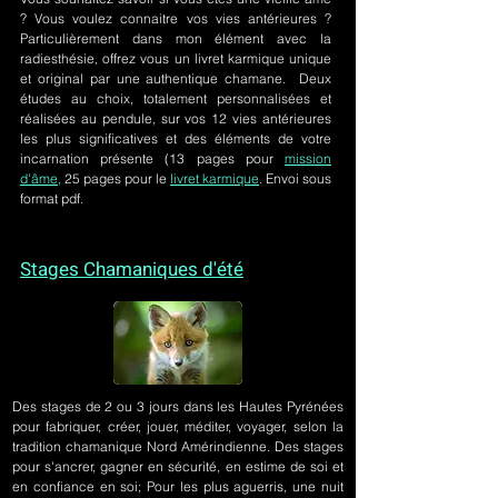
? Vous voulez connaitre vos vies antérieures ?
Particulièrement dans mon élément avec la
radiesthésie, offrez vous un livret karmique unique
et original par une authentique chamane. Deux
études au choix, totalement personnalisées et
réalisées au pendule, sur
vos 12 vies antérieures
les plus significatives et des éléments de votre
incarnation présente
(13 pages pour
mission
d'âme,
25 pages pour le
livret karmique
. Envoi sous
format pdf.
Stages Chamaniques d'été
Des stages de 2 ou 3 jours
dans les Hautes Pyrénées
pour fabriquer, créer, jouer, méditer, voyager, selon la
tradition chamanique Nord Amérindienne. Des stages
pour s'ancrer, gagner en sécurité, en estime de soi et
en confiance en soi; Pour les plus aguerris, une nuit