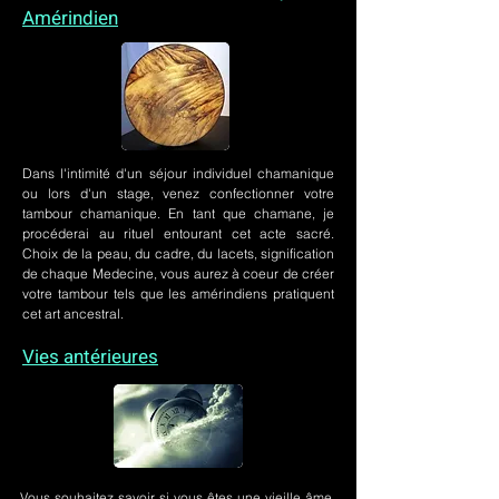
Amérindien
Dans l'intimité d'un
séjour individuel chamanique
ou lors
d'un stage
, venez confectionner votre
tambour chamanique. En tant que chamane, je
procéderai au rituel entourant cet acte sacré.
Choix de la peau, du cadre, du lacets, signification
de chaque Medecine, vous aurez à coeur de créer
votre tambour tels que les amérindiens pratiquent
cet art ancestral.
Vies antérieures
Vous souhaitez savoir si vous êtes une vieille âme