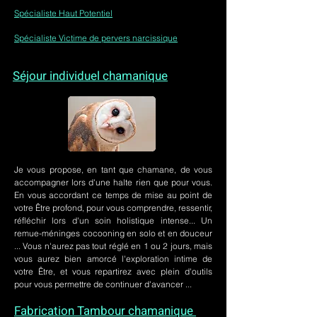
Spécialiste Haut Potentiel
Spécialiste Victime de pervers narcissique
Séjour individuel chamanique
Je vous propose, en tant que chamane, de vous
accompagner lors d'une halte rien que pour vous.
En vous accordant ce temps de mise au point de
votre Être profond, pour vous comprendre, ressentir,
réfléchir lors d'un soin holistique intense... Un
remue-méninges cocooning en solo et en douceur
... Vous n'aurez pas tout réglé en 1 ou 2 jours, mais
vous aurez bien amorcé l'exploration intime de
votre Être, et vous repartirez avec plein d'outils
pour vous permettre de continuer d'avancer ...
Fabrication Tambour chamanique