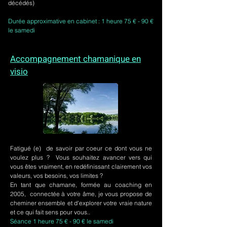
décédés)
Durée approximative en cabinet : 1 heure 75 € - 90 €
le samedi
Accompagnement chamanique en
visio
Fatigué (e) de savoir par coeur ce dont vous ne
voulez plus ? Vous souhaitez avancer vers qui
vous êtes vraiment, en redéfinissant clairement vos
valeurs, vos besoins, vos limites ?
En tant que chamane, formée au coaching en
2005, connectée à votre âme, je vous propose de
cheminer ensemble et d'explorer votre vraie nature
et ce qui fait sens pour vous..
Séance 1 heure 75 € - 90 € le samedi