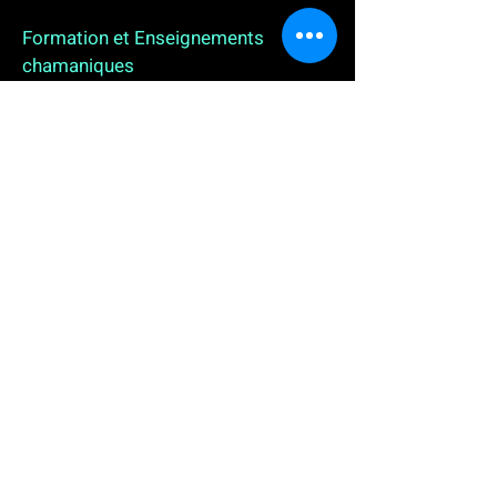
Formation et Enseignements
chamaniques
3 enseignements en ligne. L'enseignement sur 1
an
People
, pour toutes celles et tous ceux qui
souhaitent se (re)découvrir, se reconnecter,
avancer, progresser autrement au plus près de leur
vraie nature. L'enseignement sur 2 ans dédié aux
Thérapeutes
déjà en exercice, et enfin
l'enseignement sur 5 ans des
Aspirants Chamanes