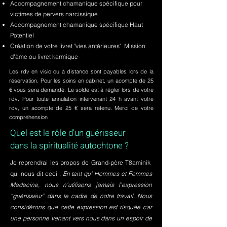
Accompagnement chamanique spécifique pour
victimes de pervers narcissique
Accompagnement chamanique spécifique Haut
Potentiel
Création de votre livret "vies antérieures" Mission
d'âme ou livret karmique
Les rdv en visio ou à distance sont payables lors de la
réservation. Pour les soins en cabinet, un acompte de 25
€ vous sera demandé. Le solde est à régler lors de votre
rdv. Pour toute annulation intervenant 24 h avant votre
rdv, un acompte de 25 € sera retenu. Merci de votre
compréhension
Quel est le rôle d'un guérisseur
dans la spiritualité autochtone ?
Je reprendrai les propos de Grand-père T8aminik
qui nous dit ceci :
En tant qu' Hommes et Femmes
Medecine, nous n'utilisons jamais l’expression
“guérisseur” dans le cadre de notre travail. Nous
considérons que cette expression est risquée car
une personne venant vers nous dans un espoir de