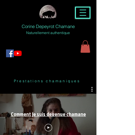
Corine Depeyrot Chamane
Naturellement authentique
Prestations chamaniques
Comment je suis devenue chamane