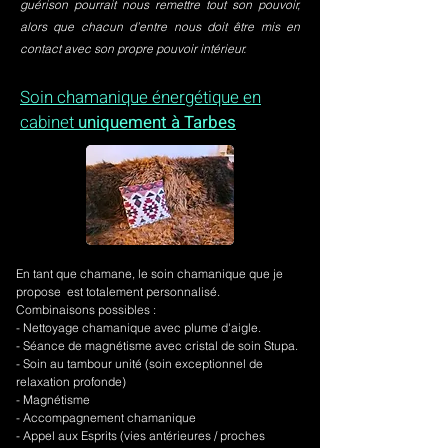
guérison pourrait nous remettre tout son pouvoir,
alors que chacun d’entre nous doit être mis en
contact avec son propre pouvoir intérieur.
Soin chamanique énergétique en
cabinet
uniquement à Tarbes
En tant que chamane, le soin chamanique que je
propose est totalement personnalisé.
Combinaisons possibles :
- Nettoyage chamanique avec plume d'aigle.
-
Séance de magnétisme avec cristal de soin Stupa.
- Soin au tambour unité (soin exceptionnel de
relaxation profonde)
- Magnétisme
- Accompagnement chamanique
- Appel aux Esprits (vies antérieures / proches