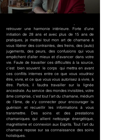
Le chamanisme Nord-Amérindien permet de
retrouver une harmonie intérieure. Forte d'une
initiation de 28 ans et avec plus de 15 ans de
pratiques, je mettrai tout mon art de chamane à
vous libérer des contraintes, des freins, des (auto)
jugements, des peurs, des confusions qui vous
empêchent d'aller mieux et d'avancer dans votre
vie. Faute de travailler ces difficultés à la source,
c'est bien souvent le corps qui mettra en avant
ces conflits internes entre ce que vous voudriez
être, vivre, et ce que vous vous autorisez à vivre, à
être. Parfois, il faudra travailler sur la lignée
ancestrale. Au service des mondes invisibles, votre
âme comprise, c'est tout l'art du chamane, médium
de l'âme, de s'y connecter pour encourager la
guérison et recueillir les informations à vous
transmettre. Des soins et des prestations
chamaniques qui allient nettoyage énergétique,
magnétisme et connexion aux Esprits. Tout l'art du
chamane repose sur sa connaissance des soins
holistiques.