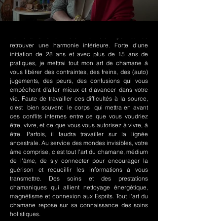
Le chamanisme Nord-Amérindien permet de
retrouver une harmonie intérieure. Forte d'une
initiation de 28 ans et avec plus de 15 ans de
pratiques, je mettrai tout mon art de chamane à
vous libérer des contraintes, des freins, des (auto)
jugements, des peurs, des confusions qui vous
empêchent d'aller mieux et d'avancer dans votre
vie. Faute de travailler ces difficultés à la source,
c'est bien souvent le corps qui mettra en avant
ces conflits internes entre ce que vous voudriez
être, vivre, et ce que vous vous autorisez à vivre, à
être. Parfois, il faudra travailler sur la lignée
ancestrale. Au service des mondes invisibles, votre
âme comprise, c'est tout l'art du chamane, médium
de l'âme, de s'y connecter pour encourager la
guérison et recueillir les informations à vous
transmettre. Des soins et des prestations
chamaniques qui allient nettoyage énergétique,
magnétisme et connexion aux Esprits. Tout l'art du
chamane repose sur sa connaissance des soins
holistiques.