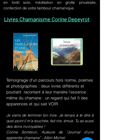
en forêt solo, méditation en grotte privatisée,
confection de votre tambour chamanique.
Livres Chamanisme Corine Depeyrot
Témoignage d'un parcours hors norme, poèmes
et photographies : deux livres différents et
pourtant racontant à leur manière l'essence
même du chamane : un regard qui fait fi des
apparences et qui sait VOIR
Je viens de terminer ton livre. Je tenais à te dire à
quel point il m’a touchée, fait rire, émue. Tu as aussi
des dons incroyables !
Corine Sombrun, Auteure de "Journal d'une
apprentie chamane" - Albin Michel