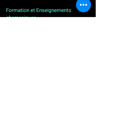
Formation et Enseignements
chamaniques
3 enseignements en ligne. L'enseignement sur 1
an
People
, pour toutes celles et tous ceux qui
souhaitent se (re)découvrir, se reconnecter,
avancer, progresser autrement au plus près de leur
vraie nature. L'enseignement sur 2 ans dédié aux
Thérapeutes
déjà en exercice, et enfin
l'enseignement sur 5 ans des
Aspirants Chamanes