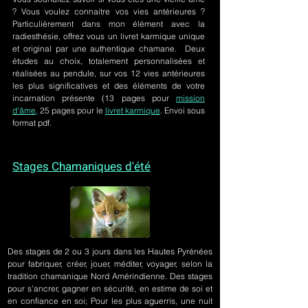
? Vous voulez connaitre vos vies antérieures ?
Particulièrement dans mon élément avec la
radiesthésie, offrez vous un livret karmique unique
et original par une authentique chamane. Deux
études au choix, totalement personnalisées et
réalisées au pendule, sur
vos 12 vies antérieures
les plus significatives et des éléments de votre
incarnation présente
(13 pages pour
mission
d'âme,
25 pages pour le
livret karmique
. Envoi sous
format pdf.
Stages Chamaniques d'été
Des stages de 2 ou 3 jours
dans les Hautes Pyrénées
pour fabriquer, créer, jouer, méditer, voyager, selon la
tradition chamanique Nord Amérindienne. Des stages
pour s'ancrer, gagner en sécurité, en estime de soi et
en confiance en soi; Pour les plus aguerris, une nuit