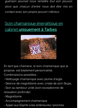
guérison pourrait nous remettre tout son pouvoir,
alors que chacun d’entre nous doit être mis en
contact avec son propre pouvoir intérieur.
Soin chamanique énergétique en
cabinet
uniquement à Tarbes
En tant que chamane, le soin chamanique que je
propose est totalement personnalisé.
Combinaisons possibles :
- Nettoyage chamanique avec plume d'aigle.
-
Séance de magnétisme avec cristal de soin Stupa.
- Soin au tambour unité (soin exceptionnel de
relaxation profonde)
- Magnétisme
- Accompagnement chamanique
- Appel aux Esprits (vies antérieures / proches