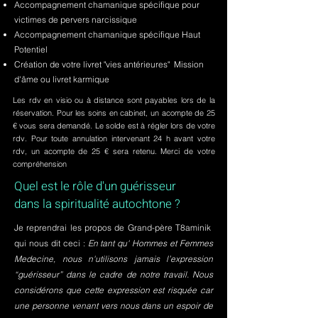
Accompagnement chamanique spécifique pour
victimes de pervers narcissique
Accompagnement chamanique spécifique Haut
Potentiel
Création de votre livret "vies antérieures" Mission
d'âme ou livret karmique
Les rdv en visio ou à distance sont payables lors de la
réservation. Pour les soins en cabinet, un acompte de 25
€ vous sera demandé. Le solde est à régler lors de votre
rdv. Pour toute annulation intervenant 24 h avant votre
rdv, un acompte de 25 € sera retenu. Merci de votre
compréhension
Quel est le rôle d'un guérisseur
dans la spiritualité autochtone ?
Je reprendrai les propos de Grand-père T8aminik
qui nous dit ceci :
En tant qu' Hommes et Femmes
Medecine, nous n'utilisons jamais l’expression
“guérisseur” dans le cadre de notre travail. Nous
considérons que cette expression est risquée car
une personne venant vers nous dans un espoir de