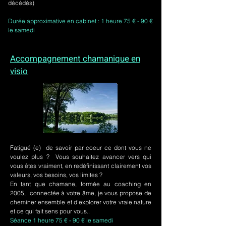
décédés)
Durée approximative en cabinet : 1 heure 75 € - 90 €
le samedi
Accompagnement chamanique en
visio
Fatigué (e) de savoir par coeur ce dont vous ne
voulez plus ? Vous souhaitez avancer vers qui
vous êtes vraiment, en redéfinissant clairement vos
valeurs, vos besoins, vos limites ?
En tant que chamane, formée au coaching en
2005, connectée à votre âme, je vous propose de
cheminer ensemble et d'explorer votre vraie nature
et ce qui fait sens pour vous..
Séance 1 heure 75 € - 90 € le samedi