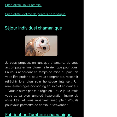
Spécialiste Haut Potentiel
Spécialiste Victime de pervers narcissique
Séjour individuel chamanique
Je vous propose, en tant que chamane, de vous
accompagner lors d'une halte rien que pour vous.
En vous accordant ce temps de mise au point de
votre Être profond, pour vous comprendre, ressentir,
réfléchir lors d'un soin holistique intense... Un
remue-méninges cocooning en solo et en douceur
... Vous n'aurez pas tout réglé en 1 ou 2 jours, mais
vous aurez bien amorcé l'exploration intime de
votre Être, et vous repartirez avec plein d'outils
pour vous permettre de continuer d'avancer ...
Fabrication Tambour chamanique