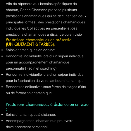
Afin de répondre aux besoins spécifiques de
chacun, Corine Chamane propose plusieurs
prestations chamaniques qui se déclinent en deux
principales formes : des prestations chamaniques
individuelles /collectives en présentiel et des
prestations chamaniques à distance ou en visio
Prestations chamaniques en présentiel
(UNIQUEMENT à TARBES)
:
Soins chamaniques en cabinet
Rencontre individuelle lors d 'un séjour individuel
pour un accompagnement chamanique
personnalisé (soin et coaching)
Rencontre individuelle lors d 'un séjour individuel
pour la fabrication de votre tambour chamanique
Rencontres collectives sous forme de stages d'été
ou de formation chamanique
Prestations chamaniques à distance ou en visio
:
Soins chamaniques à distance.
Accompagnement chamanique pour votre
développement personnel