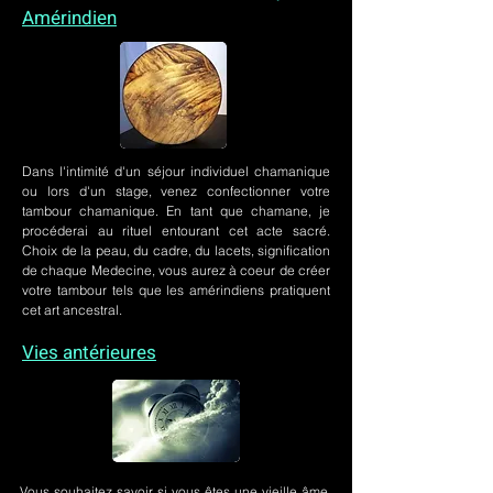
Amérindien
Dans l'intimité d'un
séjour individuel chamanique
ou lors
d'un stage
, venez confectionner votre
tambour chamanique. En tant que chamane, je
procéderai au rituel entourant cet acte sacré.
Choix de la peau, du cadre, du lacets, signification
de chaque Medecine, vous aurez à coeur de créer
votre tambour tels que les amérindiens pratiquent
cet art ancestral.
Vies antérieures
Vous souhaitez savoir si vous êtes une vieille âme