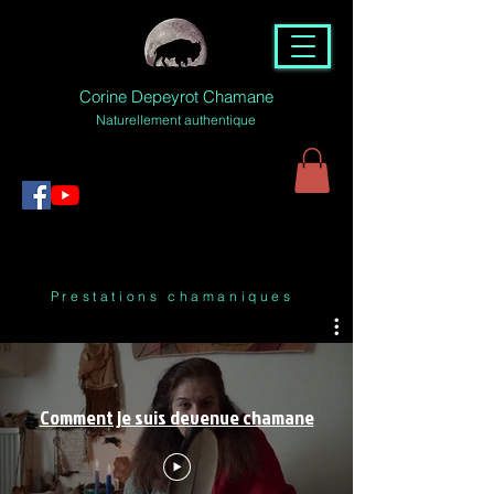
Corine Depeyrot Chamane
Naturellement authentique
Prestations chamaniques
Comment je suis devenue chamane