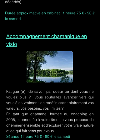
décédés)
Durée approximative en cabinet : 1 heure 75 € - 90 €
le samedi
Accompagnement chamanique en
visio
Fatigué (e) de savoir par coeur ce dont vous ne
voulez plus ? Vous souhaitez avancer vers qui
vous êtes vraiment, en redéfinissant clairement vos
valeurs, vos besoins, vos limites ?
En tant que chamane, formée au coaching en
2005, connectée à votre âme, je vous propose de
cheminer ensemble et d'explorer votre vraie nature
et ce qui fait sens pour vous..
Séance 1 heure 75 € - 90 € le samedi