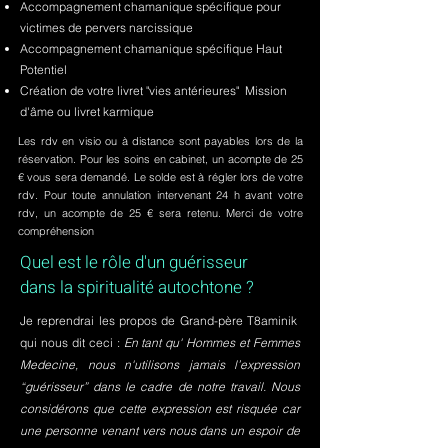
Accompagnement chamanique spécifique pour
victimes de pervers narcissique
Accompagnement chamanique spécifique Haut
Potentiel
Création de votre livret "vies antérieures" Mission
d'âme ou livret karmique
Les rdv en visio ou à distance sont payables lors de la
réservation. Pour les soins en cabinet, un acompte de 25
€ vous sera demandé. Le solde est à régler lors de votre
rdv. Pour toute annulation intervenant 24 h avant votre
rdv, un acompte de 25 € sera retenu. Merci de votre
compréhension
Quel est le rôle d'un guérisseur
dans la spiritualité autochtone ?
Je reprendrai les propos de Grand-père T8aminik
qui nous dit ceci :
En tant qu' Hommes et Femmes
Medecine, nous n'utilisons jamais l’expression
“guérisseur” dans le cadre de notre travail. Nous
considérons que cette expression est risquée car
une personne venant vers nous dans un espoir de