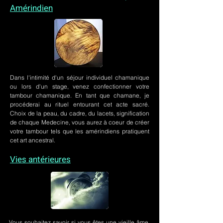
Amérindien
Dans l'intimité d'un
séjour individuel chamanique
ou lors
d'un stage
, venez confectionner votre
tambour chamanique. En tant que chamane, je
procéderai au rituel entourant cet acte sacré.
Choix de la peau, du cadre, du lacets, signification
de chaque Medecine, vous aurez à coeur de créer
votre tambour tels que les amérindiens pratiquent
cet art ancestral.
Vies antérieures
Vous souhaitez savoir si vous êtes une vieille âme