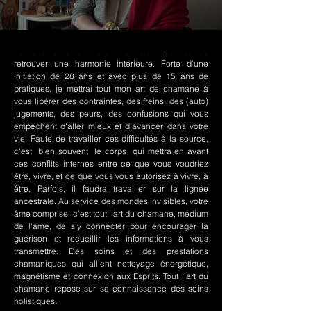
Le chamanisme Nord-Amérindien permet de
retrouver une harmonie intérieure. Forte d'une
initiation de 28 ans et avec plus de 15 ans de
pratiques, je mettrai tout mon art de chamane à
vous libérer des contraintes, des freins, des (auto)
jugements, des peurs, des confusions qui vous
empêchent d'aller mieux et d'avancer dans votre
vie. Faute de travailler ces difficultés à la source,
c'est bien souvent le corps qui mettra en avant
ces conflits internes entre ce que vous voudriez
être, vivre, et ce que vous vous autorisez à vivre, à
être. Parfois, il faudra travailler sur la lignée
ancestrale. Au service des mondes invisibles, votre
âme comprise, c'est tout l'art du chamane, médium
de l'âme, de s'y connecter pour encourager la
guérison et recueillir les informations à vous
transmettre. Des soins et des prestations
chamaniques qui allient nettoyage énergétique,
magnétisme et connexion aux Esprits. Tout l'art du
chamane repose sur sa connaissance des soins
holistiques.