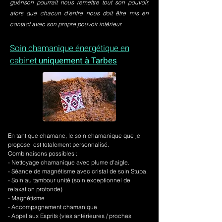
guérison pourrait nous remettre tout son pouvoir,
alors que chacun d’entre nous doit être mis en
contact avec son propre pouvoir intérieur.
Soin chamanique énergétique en
cabinet
uniquement à Tarbes
En tant que chamane, le soin chamanique que je
propose est totalement personnalisé.
Combinaisons possibles :
- Nettoyage chamanique avec plume d'aigle.
-
Séance de magnétisme avec cristal de soin Stupa.
- Soin au tambour unité (soin exceptionnel de
relaxation profonde)
- Magnétisme
- Accompagnement chamanique
- Appel aux Esprits (vies antérieures / proches