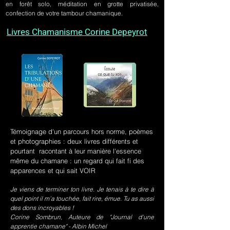
en forêt solo, méditation en grotte privatisée,
confection de votre tambour chamanique.
Livres Chamanisme Corine Depeyrot
Témoignage d'un parcours hors norme, poèmes
et photographies : deux livres différents et
pourtant racontant à leur manière l'essence
même du chamane : un regard qui fait fi des
apparences et qui sait VOIR
Je viens de terminer ton livre. Je tenais à te dire à
quel point il m’a touchée, fait rire, émue. Tu as aussi
des dons incroyables !
Corine Sombrun, Auteure de "Journal d'une
apprentie chamane" - Albin Michel