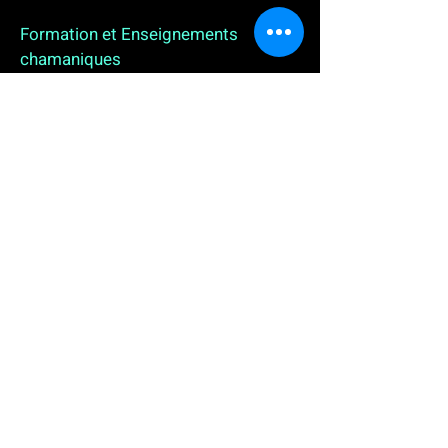
Formation et Enseignements
chamaniques
3 enseignements en ligne. L'enseignement sur 1
an
People
, pour toutes celles et tous ceux qui
souhaitent se (re)découvrir, se reconnecter,
avancer, progresser autrement au plus près de leur
vraie nature. L'enseignement sur 2 ans dédié aux
Thérapeutes
déjà en exercice, et enfin
l'enseignement sur 5 ans des
Aspirants Chamanes