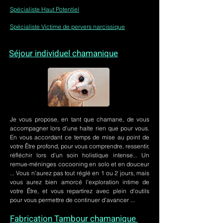
Spécialiste Haut Potentiel
Spécialiste Victime de pervers narcissique
Séjour individuel chamanique
Je vous propose, en tant que chamane, de vous
accompagner lors d'une halte rien que pour vous.
En vous accordant ce temps de mise au point de
votre Être profond, pour vous comprendre, ressentir,
réfléchir lors d'un soin holistique intense... Un
remue-méninges cocooning en solo et en douceur
... Vous n'aurez pas tout réglé en 1 ou 2 jours, mais
vous aurez bien amorcé l'exploration intime de
votre Être, et vous repartirez avec plein d'outils
pour vous permettre de continuer d'avancer ...
Fabrication Tambour chamanique