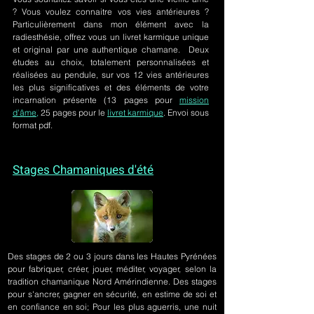
? Vous voulez connaitre vos vies antérieures ?
Particulièrement dans mon élément avec la
radiesthésie, offrez vous un livret karmique unique
et original par une authentique chamane. Deux
études au choix, totalement personnalisées et
réalisées au pendule, sur
vos 12 vies antérieures
les plus significatives et des éléments de votre
incarnation présente
(13 pages pour
mission
d'âme,
25 pages pour le
livret karmique
. Envoi sous
format pdf.
Stages Chamaniques d'été
Des stages de 2 ou 3 jours
dans les Hautes Pyrénées
pour fabriquer, créer, jouer, méditer, voyager, selon la
tradition chamanique Nord Amérindienne. Des stages
pour s'ancrer, gagner en sécurité, en estime de soi et
en confiance en soi; Pour les plus aguerris, une nuit