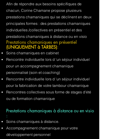
Afin de répondre aux besoins spécifiques de
chacun, Corine Chamane propose plusieurs
prestations chamaniques qui se déclinent en deux
principales formes : des prestations chamaniques
individuelles /collectives en présentiel et des
prestations chamaniques à distance ou en visio
Prestations chamaniques en présentiel
(UNIQUEMENT à TARBES)
:
Soins chamaniques en cabinet
Rencontre individuelle lors d 'un séjour individuel
pour un accompagnement chamanique
personnalisé (soin et coaching)
Rencontre individuelle lors d 'un séjour individuel
pour la fabrication de votre tambour chamanique
Rencontres collectives sous forme de stages d'été
ou de formation chamanique
Prestations chamaniques à distance ou en visio
:
Soins chamaniques à distance.
Accompagnement chamanique pour votre
développement personnel