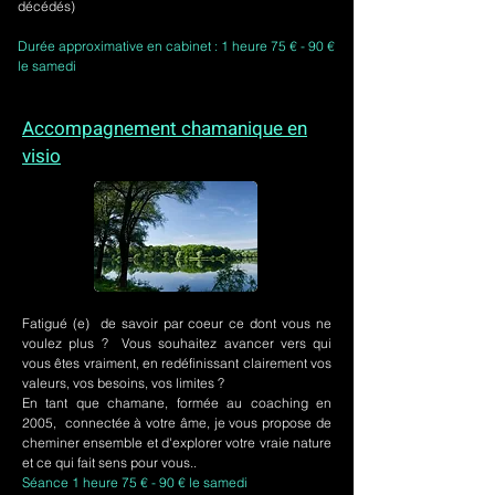
décédés)
Durée approximative en cabinet : 1 heure 75 € - 90 €
le samedi
Accompagnement chamanique en
visio
Fatigué (e) de savoir par coeur ce dont vous ne
voulez plus ? Vous souhaitez avancer vers qui
vous êtes vraiment, en redéfinissant clairement vos
valeurs, vos besoins, vos limites ?
En tant que chamane, formée au coaching en
2005, connectée à votre âme, je vous propose de
cheminer ensemble et d'explorer votre vraie nature
et ce qui fait sens pour vous..
Séance 1 heure 75 € - 90 € le samedi