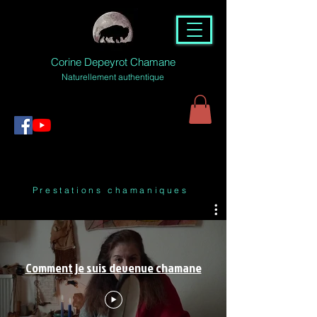
Corine Depeyrot Chamane
Naturellement authentique
Prestations chamaniques
Comment je suis devenue chamane