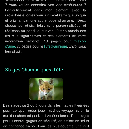
? Vous voulez connaitre vos vies antérieures ?
Particulièrement dans mon élément avec la
radiesthésie, offrez vous un livret karmique unique
et original par une authentique chamane. Deux
études au choix, totalement personnalisées et
réalisées au pendule, sur
vos 12 vies antérieures
les plus significatives et des éléments de votre
incarnation présente
(13 pages pour
mission
d'âme,
25 pages pour le
livret karmique
. Envoi sous
format pdf.
Stages Chamaniques d'été
Des stages de 2 ou 3 jours
dans les Hautes Pyrénées
pour fabriquer, créer, jouer, méditer, voyager, selon la
tradition chamanique Nord Amérindienne. Des stages
pour s'ancrer, gagner en sécurité, en estime de soi et
en confiance en soi; Pour les plus aguerris, une nuit