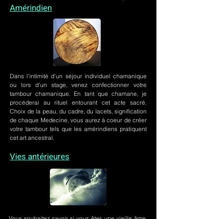
Amérindien
Dans l'intimité d'un
séjour individuel chamanique
ou lors
d'un stage
, venez confectionner votre
tambour chamanique. En tant que chamane, je
procéderai au rituel entourant cet acte sacré.
Choix de la peau, du cadre, du lacets, signification
de chaque Medecine, vous aurez à coeur de créer
votre tambour tels que les amérindiens pratiquent
cet art ancestral.
Vies antérieures
Vous souhaitez savoir si vous êtes une vieille âme