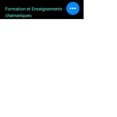
Formation et Enseignements
chamaniques
3 enseignements en ligne. L'enseignement sur 1
an
People
, pour toutes celles et tous ceux qui
souhaitent se (re)découvrir, se reconnecter,
avancer, progresser autrement au plus près de leur
vraie nature. L'enseignement sur 2 ans dédié aux
Thérapeutes
déjà en exercice, et enfin
l'enseignement sur 5 ans des
Aspirants Chamanes