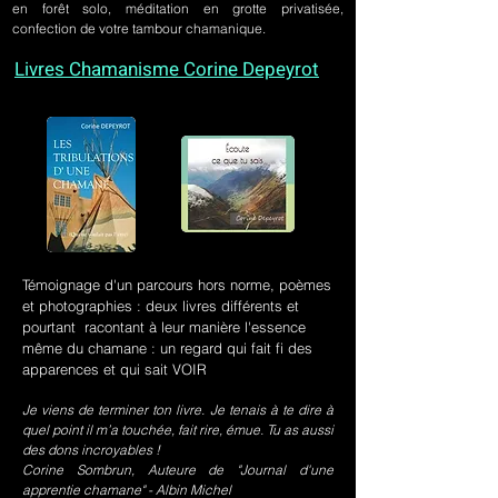
en forêt solo, méditation en grotte privatisée,
confection de votre tambour chamanique.
Livres Chamanisme Corine Depeyrot
Témoignage d'un parcours hors norme, poèmes
et photographies : deux livres différents et
pourtant racontant à leur manière l'essence
même du chamane : un regard qui fait fi des
apparences et qui sait VOIR
Je viens de terminer ton livre. Je tenais à te dire à
quel point il m’a touchée, fait rire, émue. Tu as aussi
des dons incroyables !
Corine Sombrun, Auteure de "Journal d'une
apprentie chamane" - Albin Michel