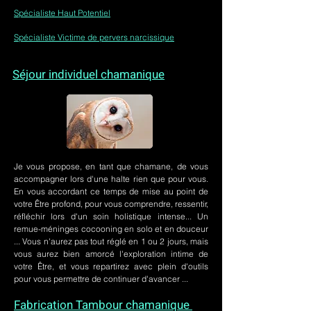
Spécialiste Haut Potentiel
Spécialiste Victime de pervers narcissique
Séjour individuel chamanique
Je vous propose, en tant que chamane, de vous
accompagner lors d'une halte rien que pour vous.
En vous accordant ce temps de mise au point de
votre Être profond, pour vous comprendre, ressentir,
réfléchir lors d'un soin holistique intense... Un
remue-méninges cocooning en solo et en douceur
... Vous n'aurez pas tout réglé en 1 ou 2 jours, mais
vous aurez bien amorcé l'exploration intime de
votre Être, et vous repartirez avec plein d'outils
pour vous permettre de continuer d'avancer ...
Fabrication Tambour chamanique