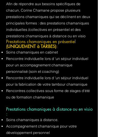
Afin de répondre aux besoins spécifiques de
chacun, Corine Chamane propose plusieurs
prestations chamaniques qui se déclinent en deux
principales formes : des prestations chamaniques
individuelles /collectives en présentiel et des
prestations chamaniques à distance ou en visio
Prestations chamaniques en présentiel
(UNIQUEMENT à TARBES)
:
Soins chamaniques en cabinet
Rencontre individuelle lors d 'un séjour individuel
pour un accompagnement chamanique
personnalisé (soin et coaching)
Rencontre individuelle lors d 'un séjour individuel
pour la fabrication de votre tambour chamanique
Rencontres collectives sous forme de stages d'été
ou de formation chamanique
Prestations chamaniques à distance ou en visio
:
Soins chamaniques à distance.
Accompagnement chamanique pour votre
développement personnel