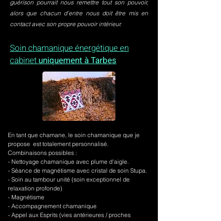
guérison pourrait nous remettre tout son pouvoir,
alors que chacun d’entre nous doit être mis en
contact avec son propre pouvoir intérieur.
Soin chamanique énergétique en
cabinet
uniquement à Tarbes
En tant que chamane, le soin chamanique que je
propose est totalement personnalisé.
Combinaisons possibles :
- Nettoyage chamanique avec plume d'aigle.
-
Séance de magnétisme avec cristal de soin Stupa.
- Soin au tambour unité (soin exceptionnel de
relaxation profonde)
- Magnétisme
- Accompagnement chamanique
- Appel aux Esprits (vies antérieures / proches