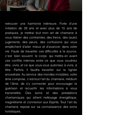
Le chamanisme Nord-Amérindien permet de
retrouver une harmonie intérieure. Forte d'une
initiation de 28 ans et avec plus de 15 ans de
pratiques, je mettrai tout mon art de chamane à
vous libérer des contraintes, des freins, des (auto)
jugements, des peurs, des confusions qui vous
empêchent d'aller mieux et d'avancer dans votre
vie. Faute de travailler ces difficultés à la source,
c'est bien souvent le corps qui mettra en avant
ces conflits internes entre ce que vous voudriez
être, vivre, et ce que vous vous autorisez à vivre, à
être. Parfois, il faudra travailler sur la lignée
ancestrale. Au service des mondes invisibles, votre
âme comprise, c'est tout l'art du chamane, médium
de l'âme, de s'y connecter pour encourager la
guérison et recueillir les informations à vous
transmettre. Des soins et des prestations
chamaniques qui allient nettoyage énergétique,
magnétisme et connexion aux Esprits. Tout l'art du
chamane repose sur sa connaissance des soins
holistiques.