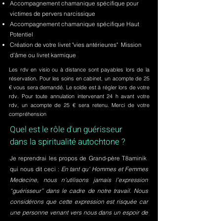
Accompagnement chamanique spécifique pour
victimes de pervers narcissique
Accompagnement chamanique spécifique Haut
Potentiel
Création de votre livret "vies antérieures" Mission
d'âme ou livret karmique
Les rdv en visio ou à distance sont payables lors de la
réservation. Pour les soins en cabinet, un acompte de 25
€ vous sera demandé. Le solde est à régler lors de votre
rdv. Pour toute annulation intervenant 24 h avant votre
rdv, un acompte de 25 € sera retenu. Merci de votre
compréhension
Quel est le rôle d'un guérisseur
dans la spiritualité autochtone ?
Je reprendrai les propos de Grand-père T8aminik
qui nous dit ceci :
En tant qu' Hommes et Femmes
Medecine, nous n'utilisons jamais l’expression
“guérisseur” dans le cadre de notre travail. Nous
considérons que cette expression est risquée car
une personne venant vers nous dans un espoir de