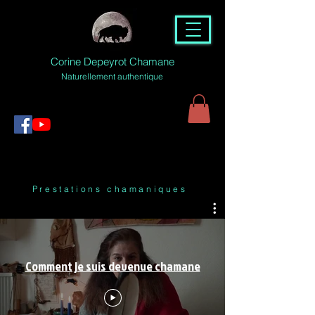
Corine Depeyrot Chamane
Naturellement authentique
Prestations chamaniques
Comment je suis devenue chamane