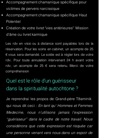
Accompagnement chamanique spécifique pour
victimes de pervers narcissique
Accompagnement chamanique spécifique Haut
Potentiel
Création de votre livret "vies antérieures" Mission
d'âme ou livret karmique
Les rdv en visio ou à distance sont payables lors de la
réservation. Pour les soins en cabinet, un acompte de 25
€ vous sera demandé. Le solde est à régler lors de votre
rdv. Pour toute annulation intervenant 24 h avant votre
rdv, un acompte de 25 € sera retenu. Merci de votre
compréhension
Quel est le rôle d'un guérisseur
dans la spiritualité autochtone ?
Je reprendrai les propos de Grand-père T8aminik
qui nous dit ceci :
En tant qu' Hommes et Femmes
Medecine, nous n'utilisons jamais l’expression
“guérisseur” dans le cadre de notre travail. Nous
considérons que cette expression est risquée car
une personne venant vers nous dans un espoir de