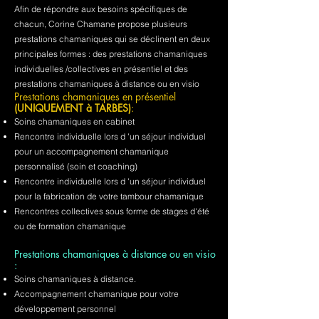
Afin de répondre aux besoins spécifiques de
chacun, Corine Chamane propose plusieurs
prestations chamaniques qui se déclinent en deux
principales formes : des prestations chamaniques
individuelles /collectives en présentiel et des
prestations chamaniques à distance ou en visio
Prestations chamaniques en présentiel
(UNIQUEMENT à TARBES)
:
Soins chamaniques en cabinet
Rencontre individuelle lors d 'un séjour individuel
pour un accompagnement chamanique
personnalisé (soin et coaching)
Rencontre individuelle lors d 'un séjour individuel
pour la fabrication de votre tambour chamanique
Rencontres collectives sous forme de stages d'été
ou de formation chamanique
Prestations chamaniques à distance ou en visio
:
Soins chamaniques à distance.
Accompagnement chamanique pour votre
développement personnel