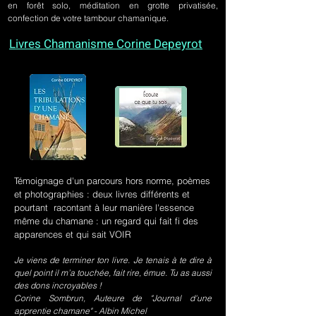
en forêt solo, méditation en grotte privatisée,
confection de votre tambour chamanique.
Livres Chamanisme Corine Depeyrot
Témoignage d'un parcours hors norme, poèmes
et photographies : deux livres différents et
pourtant racontant à leur manière l'essence
même du chamane : un regard qui fait fi des
apparences et qui sait VOIR
Je viens de terminer ton livre. Je tenais à te dire à
quel point il m’a touchée, fait rire, émue. Tu as aussi
des dons incroyables !
Corine Sombrun, Auteure de "Journal d'une
apprentie chamane" - Albin Michel