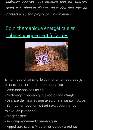
guérison pourrait nous remettre tout son pouvoir,
alors que chacun d’entre nous doit être mis en
contact avec son propre pouvoir intérieur.
Soin chamanique énergétique en
cabinet
uniquement à Tarbes
En tant que chamane, le soin chamanique que je
propose est totalement personnalisé.
Combinaisons possibles :
- Nettoyage chamanique avec plume d'aigle.
-
Séance de magnétisme avec cristal de soin Stupa.
- Soin au tambour unité (soin exceptionnel de
relaxation profonde)
- Magnétisme
- Accompagnement chamanique
- Appel aux Esprits (vies antérieures / proches