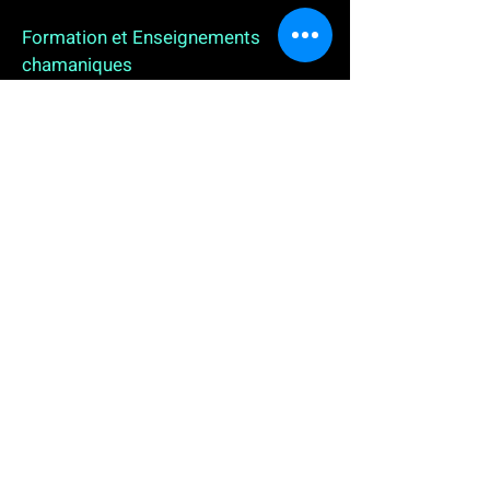
Formation et Enseignements
chamaniques
3 enseignements en ligne. L'enseignement sur 1
an
People
, pour toutes celles et tous ceux qui
souhaitent se (re)découvrir, se reconnecter,
avancer, progresser autrement au plus près de leur
vraie nature. L'enseignement sur 2 ans dédié aux
Thérapeutes
déjà en exercice, et enfin
l'enseignement sur 5 ans des
Aspirants Chamanes