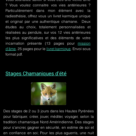
? Vous voulez connaitre vos vies antérieures ?
Particulièrement dans mon élément avec la
radiesthésie, offrez vous un livret karmique unique
et original par une authentique chamane. Deux
études au choix, totalement personnalisées et
réalisées au pendule, sur
vos 12 vies antérieures
les plus significatives et des éléments de votre
incarnation présente
(13 pages pour
mission
d'âme,
25 pages pour le
livret karmique
. Envoi sous
format pdf.
Stages Chamaniques d'été
Des stages de 2 ou 3 jours
dans les Hautes Pyrénées
pour fabriquer, créer, jouer, méditer, voyager, selon la
tradition chamanique Nord Amérindienne. Des stages
pour s'ancrer, gagner en sécurité, en estime de soi et
en confiance en soi; Pour les plus aguerris, une nuit