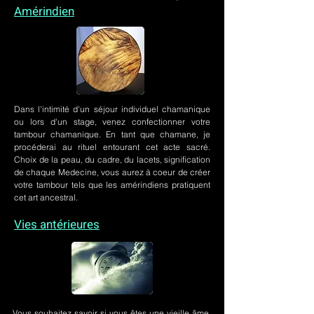
Amérindien
Dans l'intimité d'un
séjour individuel chamanique
ou lors
d'un stage
, venez confectionner votre
tambour chamanique. En tant que chamane, je
procéderai au rituel entourant cet acte sacré.
Choix de la peau, du cadre, du lacets, signification
de chaque Medecine, vous aurez à coeur de créer
votre tambour tels que les amérindiens pratiquent
cet art ancestral.
Vies antérieures
Vous souhaitez savoir si vous êtes une vieille âme