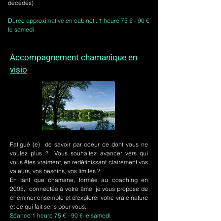
décédés)
Durée approximative en cabinet : 1 heure 75 € - 90 €
le samedi
Accompagnement chamanique en
visio
Fatigué (e) de savoir par coeur ce dont vous ne
voulez plus ? Vous souhaitez avancer vers qui
vous êtes vraiment, en redéfinissant clairement vos
valeurs, vos besoins, vos limites ?
En tant que chamane, formée au coaching en
2005, connectée à votre âme, je vous propose de
cheminer ensemble et d'explorer votre vraie nature
et ce qui fait sens pour vous..
Séance 1 heure 75 € - 90 € le samedi