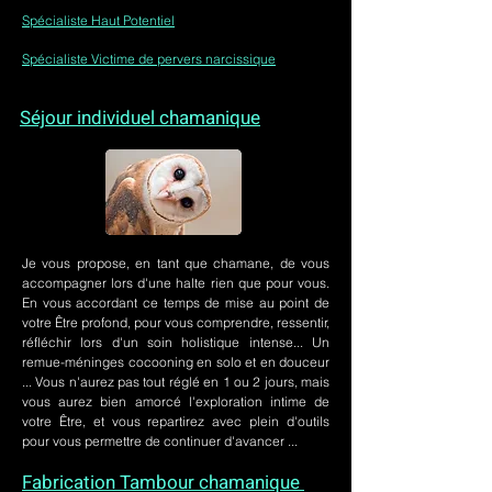
Spécialiste Haut Potentiel
Spécialiste Victime de pervers narcissique
Séjour individuel chamanique
Je vous propose, en tant que chamane, de vous
accompagner lors d'une halte rien que pour vous.
En vous accordant ce temps de mise au point de
votre Être profond, pour vous comprendre, ressentir,
réfléchir lors d'un soin holistique intense... Un
remue-méninges cocooning en solo et en douceur
... Vous n'aurez pas tout réglé en 1 ou 2 jours, mais
vous aurez bien amorcé l'exploration intime de
votre Être, et vous repartirez avec plein d'outils
pour vous permettre de continuer d'avancer ...
Fabrication Tambour chamanique