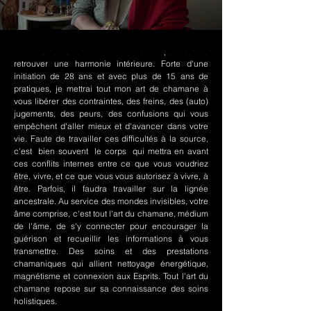
Le chamanisme Nord-Amérindien permet de
retrouver une harmonie intérieure. Forte d'une
initiation de 28 ans et avec plus de 15 ans de
pratiques, je mettrai tout mon art de chamane à
vous libérer des contraintes, des freins, des (auto)
jugements, des peurs, des confusions qui vous
empêchent d'aller mieux et d'avancer dans votre
vie. Faute de travailler ces difficultés à la source,
c'est bien souvent le corps qui mettra en avant
ces conflits internes entre ce que vous voudriez
être, vivre, et ce que vous vous autorisez à vivre, à
être. Parfois, il faudra travailler sur la lignée
ancestrale. Au service des mondes invisibles, votre
âme comprise, c'est tout l'art du chamane, médium
de l'âme, de s'y connecter pour encourager la
guérison et recueillir les informations à vous
transmettre. Des soins et des prestations
chamaniques qui allient nettoyage énergétique,
magnétisme et connexion aux Esprits. Tout l'art du
chamane repose sur sa connaissance des soins
holistiques.