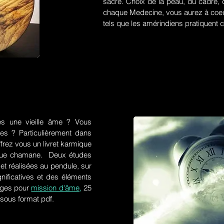
sacré. Choix de la peau, du cadre, d
chaque Medecine, vous aurez à coeu
tels que les amérindiens pratiquent ce
es une vieille âme ? Vous
res ? Particulièrement dans
frez vous un livret karmique
tique chamane. Deux études
et réalisées au pendule, sur
gnificatives et des éléments
ges pour
mission d'âme,
25
 sous format pdf.