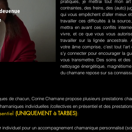
pratiques, je mettrai tout mon a
contraintes, des freins, des (auto) 
 devenue
qui vous empêchent d'aller mieux et
e
travailler ces difficultés à la sou
mettra en avant ces conflits intern
vivre, et ce que vous vous autorisez
travailler sur la lignée ancestrale
votre âme comprise, c'est tout l'a
s'y connecter pour encourager la guér
vous transmettre. Des soins et des 
nettoyage énergétique, magnétisme e
du chamane repose sur sa connaissa
iques de chacun, Corine Chamane propose plusieurs prestations cha
chamaniques individuelles /collectives en présentiel et des prestati
sentiel
(UNIQUEMENT à TARBES)
:
jour individuel pour un accompagnement chamanique personnalisé (soi