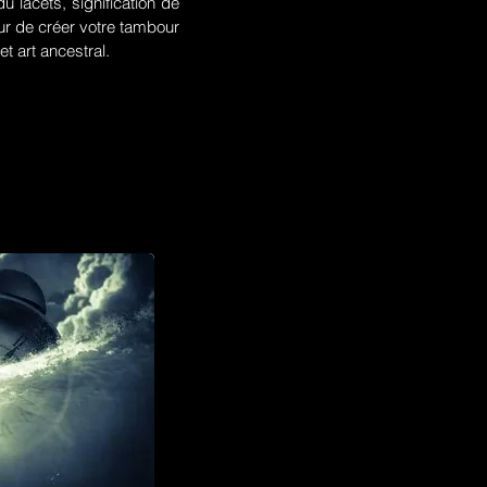
u lacets, signification de
r de créer votre tambour
t art ancestral.