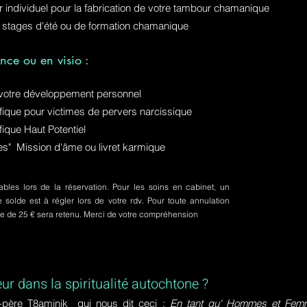
ur individuel pour la fabrication de votre tambour chamanique
 stages d'été ou de formation chamanique
nce ou en visio :
otre développement personnel
ue pour victimes de pervers narcissique
que Haut Potentiel
ures" Mission d'âme ou livret karmique
bles lors de la réservation. Pour les soins en cabinet, un
olde est à régler lors de votre rdv. Pour toute annulation
pte de 25 € sera retenu. Merci de votre compréhension
eur dans la spiritualité autochtone ?
-père T8aminik qui nous dit ceci :
En tant qu' Hommes et Femme