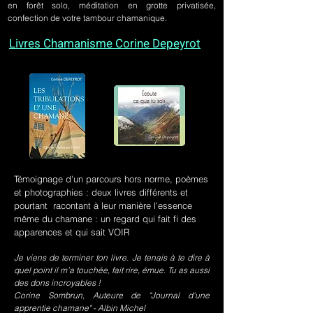
en forêt solo, méditation en grotte privatisée,
confection de votre tambour chamanique.
Livres Chamanisme Corine Depeyrot
Témoignage d'un parcours hors norme, poèmes
et photographies : deux livres différents et
pourtant racontant à leur manière l'essence
même du chamane : un regard qui fait fi des
apparences et qui sait VOIR
Je viens de terminer ton livre. Je tenais à te dire à
quel point il m’a touchée, fait rire, émue. Tu as aussi
des dons incroyables !
Corine Sombrun, Auteure de "Journal d'une
apprentie chamane" - Albin Michel