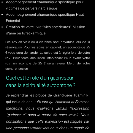
Accompagnement chamanique spécifique pour
victimes de pervers narcissique
Accompagnement chamanique spécifique Haut
Potentiel
Création de votre livret "vies antérieures" Mission
d'âme ou livret karmique
Les rdv en visio ou à distance sont payables lors de la
réservation. Pour les soins en cabinet, un acompte de 25
€ vous sera demandé. Le solde est à régler lors de votre
rdv. Pour toute annulation intervenant 24 h avant votre
rdv, un acompte de 25 € sera retenu. Merci de votre
compréhension
Quel est le rôle d'un guérisseur
dans la spiritualité autochtone ?
Je reprendrai les propos de Grand-père T8aminik
qui nous dit ceci :
En tant qu' Hommes et Femmes
Medecine, nous n'utilisons jamais l’expression
“guérisseur” dans le cadre de notre travail. Nous
considérons que cette expression est risquée car
une personne venant vers nous dans un espoir de