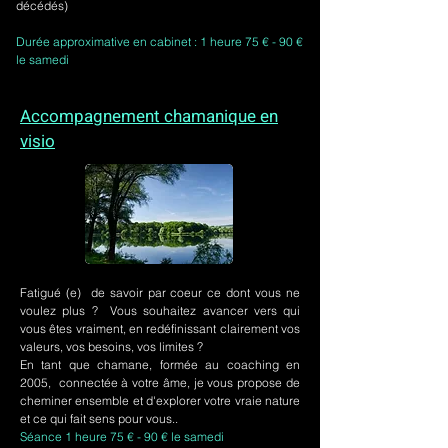
décédés)
Durée approximative en cabinet : 1 heure 75 € - 90 €
le samedi
Accompagnement chamanique en
visio
Fatigué (e) de savoir par coeur ce dont vous ne
voulez plus ? Vous souhaitez avancer vers qui
vous êtes vraiment, en redéfinissant clairement vos
valeurs, vos besoins, vos limites ?
En tant que chamane, formée au coaching en
2005, connectée à votre âme, je vous propose de
cheminer ensemble et d'explorer votre vraie nature
et ce qui fait sens pour vous..
Séance 1 heure 75 € - 90 € le samedi