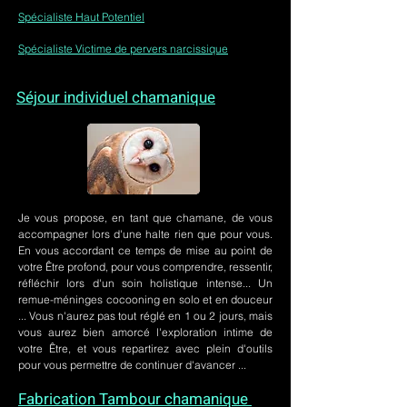
Spécialiste Haut Potentiel
Spécialiste Victime de pervers narcissique
Séjour individuel chamanique
Je vous propose, en tant que chamane, de vous
accompagner lors d'une halte rien que pour vous.
En vous accordant ce temps de mise au point de
votre Être profond, pour vous comprendre, ressentir,
réfléchir lors d'un soin holistique intense... Un
remue-méninges cocooning en solo et en douceur
... Vous n'aurez pas tout réglé en 1 ou 2 jours, mais
vous aurez bien amorcé l'exploration intime de
votre Être, et vous repartirez avec plein d'outils
pour vous permettre de continuer d'avancer ...
Fabrication Tambour chamanique