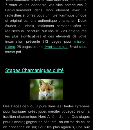
? Vous voulez connaitre vos vies antérieures ?
Particulièrement dans mon élément avec la
radiesthésie, offrez vous un livret karmique unique
et original par une authentique chamane. Deux
études au choix, totalement personnalisées et
réalisées au pendule, sur
vos 12 vies antérieures
les plus significatives et des éléments de votre
incarnation présente
(13 pages pour
mission
d'âme,
25 pages pour le
livret karmique
. Envoi sous
format pdf.
Stages Chamaniques d'été
Des stages de 2 ou 3 jours
dans les Hautes Pyrénées
pour fabriquer, créer, jouer, méditer, voyager, selon la
tradition chamanique Nord Amérindienne. Des stages
pour s'ancrer, gagner en sécurité, en estime de soi et
en confiance en soi; Pour les plus aguerris, une nuit