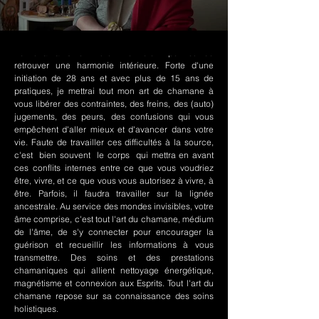
Le chamanisme Nord-Amérindien permet de
retrouver une harmonie intérieure. Forte d'une
initiation de 28 ans et avec plus de 15 ans de
pratiques, je mettrai tout mon art de chamane à
vous libérer des contraintes, des freins, des (auto)
jugements, des peurs, des confusions qui vous
empêchent d'aller mieux et d'avancer dans votre
vie. Faute de travailler ces difficultés à la source,
c'est bien souvent le corps qui mettra en avant
ces conflits internes entre ce que vous voudriez
être, vivre, et ce que vous vous autorisez à vivre, à
être. Parfois, il faudra travailler sur la lignée
ancestrale. Au service des mondes invisibles, votre
âme comprise, c'est tout l'art du chamane, médium
de l'âme, de s'y connecter pour encourager la
guérison et recueillir les informations à vous
transmettre. Des soins et des prestations
chamaniques qui allient nettoyage énergétique,
magnétisme et connexion aux Esprits. Tout l'art du
chamane repose sur sa connaissance des soins
holistiques.