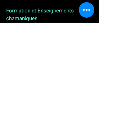
Formation et Enseignements
chamaniques
3 enseignements en ligne. L'enseignement sur 1
an
People
, pour toutes celles et tous ceux qui
souhaitent se (re)découvrir, se reconnecter,
avancer, progresser autrement au plus près de leur
vraie nature. L'enseignement sur 2 ans dédié aux
Thérapeutes
déjà en exercice, et enfin
l'enseignement sur 5 ans des
Aspirants Chamanes