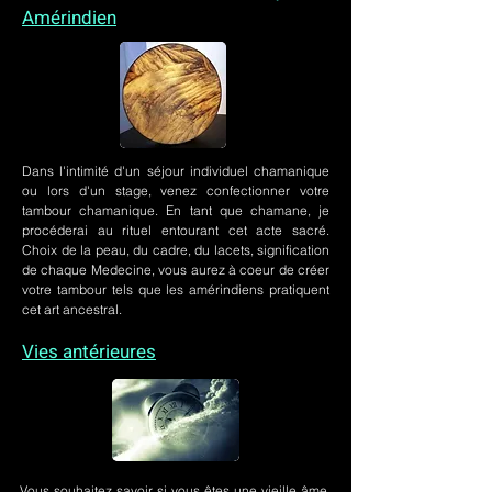
Amérindien
Dans l'intimité d'un
séjour individuel chamanique
ou lors
d'un stage
, venez confectionner votre
tambour chamanique. En tant que chamane, je
procéderai au rituel entourant cet acte sacré.
Choix de la peau, du cadre, du lacets, signification
de chaque Medecine, vous aurez à coeur de créer
votre tambour tels que les amérindiens pratiquent
cet art ancestral.
Vies antérieures
Vous souhaitez savoir si vous êtes une vieille âme