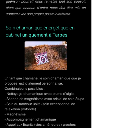
guérison pourrait nous remettre tout son pouvoir,
alors que chacun d’entre nous doit être mis en
contact avec son propre pouvoir intérieur.
Soin chamanique énergétique en
cabinet
uniquement à Tarbes
En tant que chamane, le soin chamanique que je
propose est totalement personnalisé.
Combinaisons possibles :
- Nettoyage chamanique avec plume d'aigle.
-
Séance de magnétisme avec cristal de soin Stupa.
- Soin au tambour unité (soin exceptionnel de
relaxation profonde)
- Magnétisme
- Accompagnement chamanique
- Appel aux Esprits (vies antérieures / proches