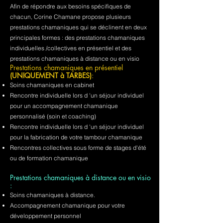
Afin de répondre aux besoins spécifiques de
chacun, Corine Chamane propose plusieurs
prestations chamaniques qui se déclinent en deux
principales formes : des prestations chamaniques
individuelles /collectives en présentiel et des
prestations chamaniques à distance ou en visio
Prestations chamaniques en présentiel
(UNIQUEMENT à TARBES)
:
Soins chamaniques en cabinet
Rencontre individuelle lors d 'un séjour individuel
pour un accompagnement chamanique
personnalisé (soin et coaching)
Rencontre individuelle lors d 'un séjour individuel
pour la fabrication de votre tambour chamanique
Rencontres collectives sous forme de stages d'été
ou de formation chamanique
Prestations chamaniques à distance ou en visio
:
Soins chamaniques à distance.
Accompagnement chamanique pour votre
développement personnel