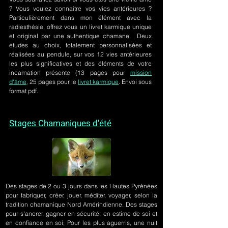
? Vous voulez connaitre vos vies antérieures ?
Particulièrement dans mon élément avec la
radiesthésie, offrez vous un livret karmique unique
et original par une authentique chamane. Deux
études au choix, totalement personnalisées et
réalisées au pendule, sur
vos 12 vies antérieures
les plus significatives et des éléments de votre
incarnation présente
(13 pages pour
mission
d'âme,
25 pages pour le
livret karmique
. Envoi sous
format pdf.
Stages Chamaniques d'été
Des stages de 2 ou 3 jours
dans les Hautes Pyrénées
pour fabriquer, créer, jouer, méditer, voyager, selon la
tradition chamanique Nord Amérindienne. Des stages
pour s'ancrer, gagner en sécurité, en estime de soi et
en confiance en soi; Pour les plus aguerris, une nuit