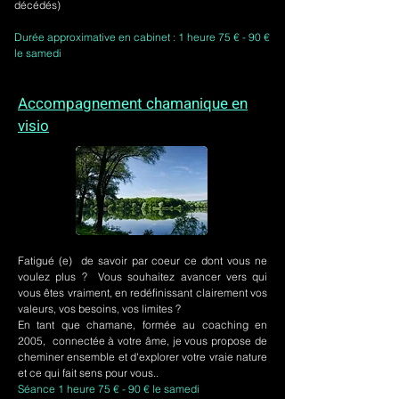
décédés)
Durée approximative en cabinet : 1 heure 75 € - 90 €
le samedi
Accompagnement chamanique en
visio
Fatigué (e) de savoir par coeur ce dont vous ne
voulez plus ? Vous souhaitez avancer vers qui
vous êtes vraiment, en redéfinissant clairement vos
valeurs, vos besoins, vos limites ?
En tant que chamane, formée au coaching en
2005, connectée à votre âme, je vous propose de
cheminer ensemble et d'explorer votre vraie nature
et ce qui fait sens pour vous..
Séance 1 heure 75 € - 90 € le samedi