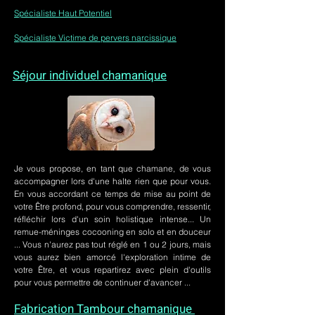
Spécialiste Haut Potentiel
Spécialiste Victime de pervers narcissique
Séjour individuel chamanique
Je vous propose, en tant que chamane, de vous
accompagner lors d'une halte rien que pour vous.
En vous accordant ce temps de mise au point de
votre Être profond, pour vous comprendre, ressentir,
réfléchir lors d'un soin holistique intense... Un
remue-méninges cocooning en solo et en douceur
... Vous n'aurez pas tout réglé en 1 ou 2 jours, mais
vous aurez bien amorcé l'exploration intime de
votre Être, et vous repartirez avec plein d'outils
pour vous permettre de continuer d'avancer ...
Fabrication Tambour chamanique