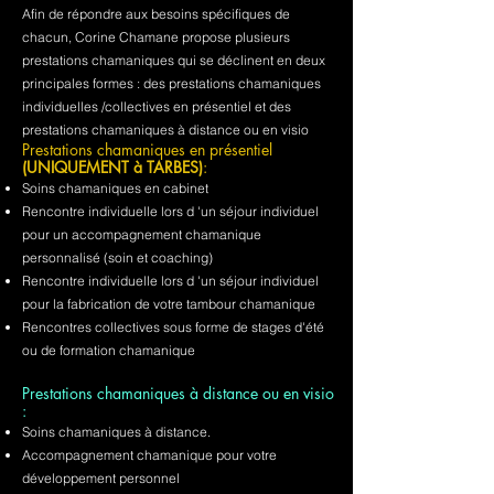
Afin de répondre aux besoins spécifiques de
chacun, Corine Chamane propose plusieurs
prestations chamaniques qui se déclinent en deux
principales formes : des prestations chamaniques
individuelles /collectives en présentiel et des
prestations chamaniques à distance ou en visio
Prestations chamaniques en présentiel
(UNIQUEMENT à TARBES)
:
Soins chamaniques en cabinet
Rencontre individuelle lors d 'un séjour individuel
pour un accompagnement chamanique
personnalisé (soin et coaching)
Rencontre individuelle lors d 'un séjour individuel
pour la fabrication de votre tambour chamanique
Rencontres collectives sous forme de stages d'été
ou de formation chamanique
Prestations chamaniques à distance ou en visio
:
Soins chamaniques à distance.
Accompagnement chamanique pour votre
développement personnel