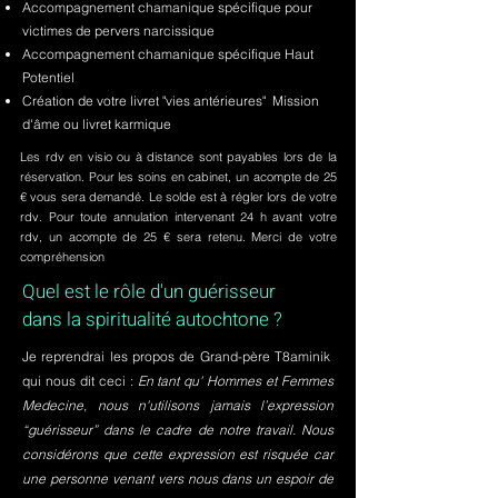
Accompagnement chamanique spécifique pour
victimes de pervers narcissique
Accompagnement chamanique spécifique Haut
Potentiel
Création de votre livret "vies antérieures" Mission
d'âme ou livret karmique
Les rdv en visio ou à distance sont payables lors de la
réservation. Pour les soins en cabinet, un acompte de 25
€ vous sera demandé. Le solde est à régler lors de votre
rdv. Pour toute annulation intervenant 24 h avant votre
rdv, un acompte de 25 € sera retenu. Merci de votre
compréhension
Quel est le rôle d'un guérisseur
dans la spiritualité autochtone ?
Je reprendrai les propos de Grand-père T8aminik
qui nous dit ceci :
En tant qu' Hommes et Femmes
Medecine, nous n'utilisons jamais l’expression
“guérisseur” dans le cadre de notre travail. Nous
considérons que cette expression est risquée car
une personne venant vers nous dans un espoir de