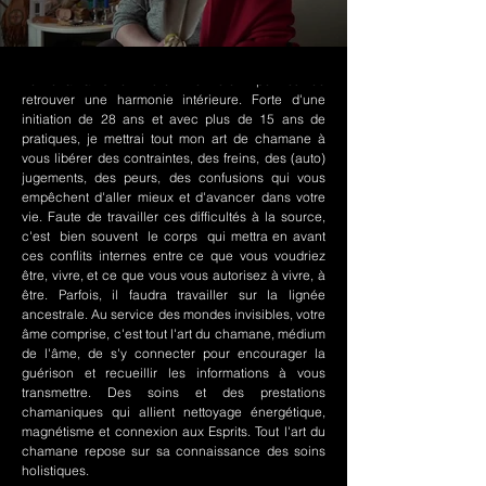
Le chamanisme Nord-Amérindien permet de
retrouver une harmonie intérieure. Forte d'une
initiation de 28 ans et avec plus de 15 ans de
pratiques, je mettrai tout mon art de chamane à
vous libérer des contraintes, des freins, des (auto)
jugements, des peurs, des confusions qui vous
empêchent d'aller mieux et d'avancer dans votre
vie. Faute de travailler ces difficultés à la source,
c'est bien souvent le corps qui mettra en avant
ces conflits internes entre ce que vous voudriez
être, vivre, et ce que vous vous autorisez à vivre, à
être. Parfois, il faudra travailler sur la lignée
ancestrale. Au service des mondes invisibles, votre
âme comprise, c'est tout l'art du chamane, médium
de l'âme, de s'y connecter pour encourager la
guérison et recueillir les informations à vous
transmettre. Des soins et des prestations
chamaniques qui allient nettoyage énergétique,
magnétisme et connexion aux Esprits. Tout l'art du
chamane repose sur sa connaissance des soins
holistiques.