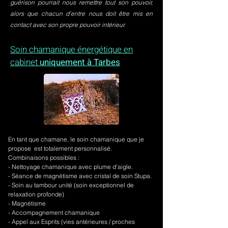
guérison pourrait nous remettre tout son pouvoir,
alors que chacun d’entre nous doit être mis en
contact avec son propre pouvoir intérieur.
Soin chamanique énergétique en
cabinet
uniquement à Tarbes
En tant que chamane, le soin chamanique que je
propose est totalement personnalisé.
Combinaisons possibles :
- Nettoyage chamanique avec plume d'aigle.
-
Séance de magnétisme avec cristal de soin Stupa.
- Soin au tambour unité (soin exceptionnel de
relaxation profonde)
- Magnétisme
- Accompagnement chamanique
- Appel aux Esprits (vies antérieures / proches