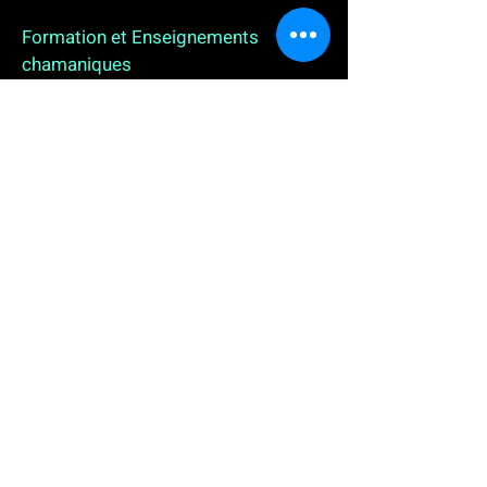
Formation et Enseignements
chamaniques
3 enseignements en ligne. L'enseignement sur 1
an
People
, pour toutes celles et tous ceux qui
souhaitent se (re)découvrir, se reconnecter,
avancer, progresser autrement au plus près de leur
vraie nature. L'enseignement sur 2 ans dédié aux
Thérapeutes
déjà en exercice, et enfin
l'enseignement sur 5 ans des
Aspirants Chamanes