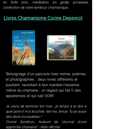
en forêt solo, méditation en grotte privatisée,
confection de votre tambour chamanique.
Livres Chamanisme Corine Depeyrot
Témoignage d'un parcours hors norme, poèmes
et photographies : deux livres différents et
pourtant racontant à leur manière l'essence
même du chamane : un regard qui fait fi des
apparences et qui sait VOIR
Je viens de terminer ton livre. Je tenais à te dire à
quel point il m’a touchée, fait rire, émue. Tu as aussi
des dons incroyables !
Corine Sombrun, Auteure de "Journal d'une
apprentie chamane" - Albin Michel