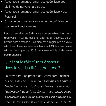
Accompagnement chamanique spécifique pour
victimes de pervers narcissique
Accompagnement chamanique spécifique Haut
Potentiel
Création de votre livret "vies antérieures" Mission
d'âme ou livret karmique
Les rdv en visio ou à distance sont payables lors de la
réservation. Pour les soins en cabinet, un acompte de 25
€ vous sera demandé. Le solde est à régler lors de votre
rdv. Pour toute annulation intervenant 24 h avant votre
rdv, un acompte de 25 € sera retenu. Merci de votre
compréhension
Quel est le rôle d'un guérisseur
dans la spiritualité autochtone ?
Je reprendrai les propos de Grand-père T8aminik
qui nous dit ceci :
En tant qu' Hommes et Femmes
Medecine, nous n'utilisons jamais l’expression
“guérisseur” dans le cadre de notre travail. Nous
considérons que cette expression est risquée car
une personne venant vers nous dans un espoir de