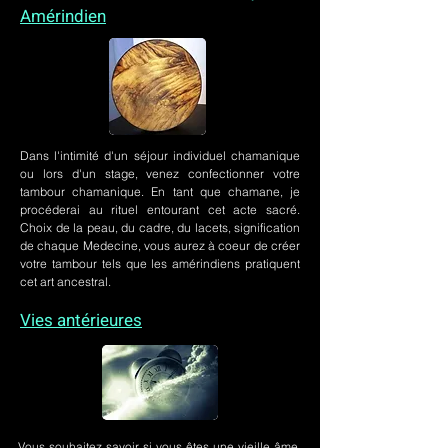
Amérindien
Dans l'intimité d'un
séjour individuel chamanique
ou lors
d'un stage
, venez confectionner votre
tambour chamanique. En tant que chamane, je
procéderai au rituel entourant cet acte sacré.
Choix de la peau, du cadre, du lacets, signification
de chaque Medecine, vous aurez à coeur de créer
votre tambour tels que les amérindiens pratiquent
cet art ancestral.
Vies antérieures
Vous souhaitez savoir si vous êtes une vieille âme