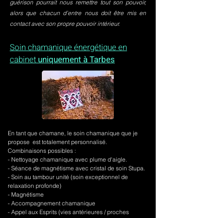
guérison pourrait nous remettre tout son pouvoir,
alors que chacun d’entre nous doit être mis en
contact avec son propre pouvoir intérieur.
Soin chamanique énergétique en
cabinet
uniquement à Tarbes
En tant que chamane, le soin chamanique que je
propose est totalement personnalisé.
Combinaisons possibles :
- Nettoyage chamanique avec plume d'aigle.
-
Séance de magnétisme avec cristal de soin Stupa.
- Soin au tambour unité (soin exceptionnel de
relaxation profonde)
- Magnétisme
- Accompagnement chamanique
- Appel aux Esprits (vies antérieures / proches