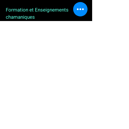
Formation et Enseignements
chamaniques
3 enseignements en ligne. L'enseignement sur 1
an
People
, pour toutes celles et tous ceux qui
souhaitent se (re)découvrir, se reconnecter,
avancer, progresser autrement au plus près de leur
vraie nature. L'enseignement sur 2 ans dédié aux
Thérapeutes
déjà en exercice, et enfin
l'enseignement sur 5 ans des
Aspirants Chamanes