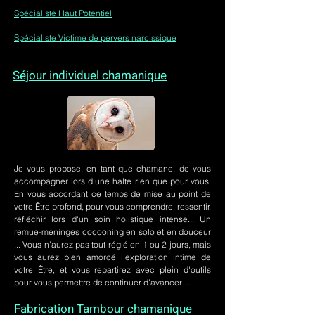
Spécialiste Haut Potentiel
Spécialiste Victime de pervers narcissique
Séjour individuel chamanique
Je vous propose, en tant que chamane, de vous
accompagner lors d'une halte rien que pour vous.
En vous accordant ce temps de mise au point de
votre Être profond, pour vous comprendre, ressentir,
réfléchir lors d'un soin holistique intense... Un
remue-méninges cocooning en solo et en douceur
... Vous n'aurez pas tout réglé en 1 ou 2 jours, mais
vous aurez bien amorcé l'exploration intime de
votre Être, et vous repartirez avec plein d'outils
pour vous permettre de continuer d'avancer ...
Fabrication Tambour chamanique