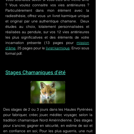
? Vous voulez connaitre vos vies antérieures ?
Particulièrement dans mon élément avec la
radiesthésie, offrez vous un livret karmique unique
et original par une authentique chamane. Deux
études au choix, totalement personnalisées et
réalisées au pendule, sur
vos 12 vies antérieures
les plus significatives et des éléments de votre
incarnation présente
(13 pages pour
mission
d'âme,
25 pages pour le
livret karmique
. Envoi sous
format pdf.
Stages Chamaniques d'été
Des stages de 2 ou 3 jours
dans les Hautes Pyrénées
pour fabriquer, créer, jouer, méditer, voyager, selon la
tradition chamanique Nord Amérindienne. Des stages
pour s'ancrer, gagner en sécurité, en estime de soi et
en confiance en soi; Pour les plus aguerris, une nuit