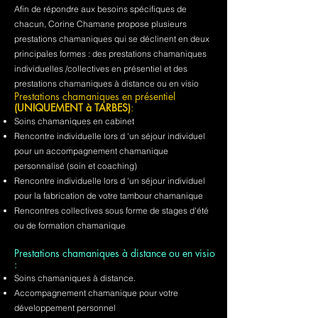
Afin de répondre aux besoins spécifiques de
chacun, Corine Chamane propose plusieurs
prestations chamaniques qui se déclinent en deux
principales formes : des prestations chamaniques
individuelles /collectives en présentiel et des
prestations chamaniques à distance ou en visio
Prestations chamaniques en présentiel
(UNIQUEMENT à TARBES)
:
Soins chamaniques en cabinet
Rencontre individuelle lors d 'un séjour individuel
pour un accompagnement chamanique
personnalisé (soin et coaching)
Rencontre individuelle lors d 'un séjour individuel
pour la fabrication de votre tambour chamanique
Rencontres collectives sous forme de stages d'été
ou de formation chamanique
Prestations chamaniques à distance ou en visio
:
Soins chamaniques à distance.
Accompagnement chamanique pour votre
développement personnel