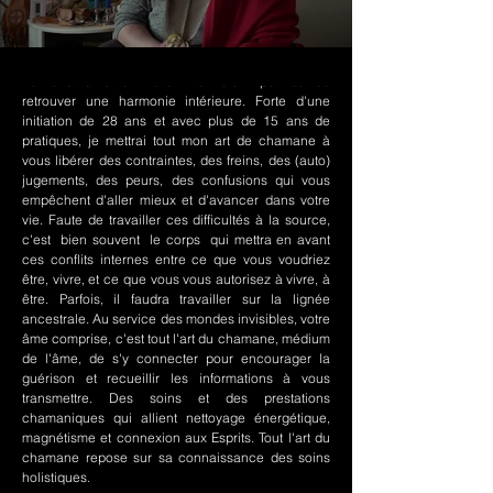
Le chamanisme Nord-Amérindien permet de
retrouver une harmonie intérieure. Forte d'une
initiation de 28 ans et avec plus de 15 ans de
pratiques, je mettrai tout mon art de chamane à
vous libérer des contraintes, des freins, des (auto)
jugements, des peurs, des confusions qui vous
empêchent d'aller mieux et d'avancer dans votre
vie. Faute de travailler ces difficultés à la source,
c'est bien souvent le corps qui mettra en avant
ces conflits internes entre ce que vous voudriez
être, vivre, et ce que vous vous autorisez à vivre, à
être. Parfois, il faudra travailler sur la lignée
ancestrale. Au service des mondes invisibles, votre
âme comprise, c'est tout l'art du chamane, médium
de l'âme, de s'y connecter pour encourager la
guérison et recueillir les informations à vous
transmettre. Des soins et des prestations
chamaniques qui allient nettoyage énergétique,
magnétisme et connexion aux Esprits. Tout l'art du
chamane repose sur sa connaissance des soins
holistiques.