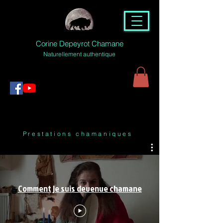
Corine Depeyrot Chamane
Naturellement authentique
Prestations chamaniques
Comment je suis devenue chamane