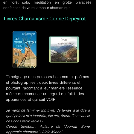
en forêt solo, méditation en grotte privatisée,
confection de votre tambour chamanique.
Livres Chamanisme Corine Depeyrot
Témoignage d'un parcours hors norme, poèmes
et photographies : deux livres différents et
pourtant racontant à leur manière l'essence
même du chamane : un regard qui fait fi des
apparences et qui sait VOIR
Je viens de terminer ton livre. Je tenais à te dire à
quel point il m’a touchée, fait rire, émue. Tu as aussi
des dons incroyables !
Corine Sombrun, Auteure de "Journal d'une
apprentie chamane" - Albin Michel