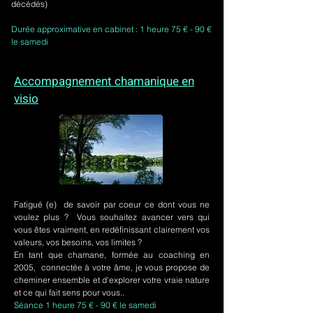
décédés)
Durée approximative en cabinet : 1 heure 75 € - 90 €
le samedi
Accompagnement chamanique en
visio
Fatigué (e) de savoir par coeur ce dont vous ne
voulez plus ? Vous souhaitez avancer vers qui
vous êtes vraiment, en redéfinissant clairement vos
valeurs, vos besoins, vos limites ?
En tant que chamane, formée au coaching en
2005, connectée à votre âme, je vous propose de
cheminer ensemble et d'explorer votre vraie nature
et ce qui fait sens pour vous..
Séance 1 heure 75 € - 90 € le samedi