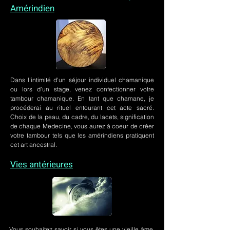
Amérindien
Dans l'intimité d'un
séjour individuel chamanique
ou lors
d'un stage
, venez confectionner votre
tambour chamanique. En tant que chamane, je
procéderai au rituel entourant cet acte sacré.
Choix de la peau, du cadre, du lacets, signification
de chaque Medecine, vous aurez à coeur de créer
votre tambour tels que les amérindiens pratiquent
cet art ancestral.
Vies antérieures
Vous souhaitez savoir si vous êtes une vieille âme