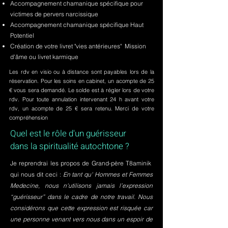
Accompagnement chamanique spécifique pour
victimes de pervers narcissique
Accompagnement chamanique spécifique Haut
Potentiel
Création de votre livret "vies antérieures" Mission
d'âme ou livret karmique
Les rdv en visio ou à distance sont payables lors de la
réservation. Pour les soins en cabinet, un acompte de 25
€ vous sera demandé. Le solde est à régler lors de votre
rdv. Pour toute annulation intervenant 24 h avant votre
rdv, un acompte de 25 € sera retenu. Merci de votre
compréhension
Quel est le rôle d'un guérisseur
dans la spiritualité autochtone ?
Je reprendrai les propos de Grand-père T8aminik
qui nous dit ceci :
En tant qu' Hommes et Femmes
Medecine, nous n'utilisons jamais l’expression
“guérisseur” dans le cadre de notre travail. Nous
considérons que cette expression est risquée car
une personne venant vers nous dans un espoir de