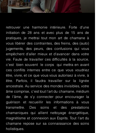
Le chamanisme Nord-Amérindien permet de
retrouver une harmonie intérieure. Forte d'une
initiation de 28 ans et avec plus de 15 ans de
pratiques, je mettrai tout mon art de chamane à
vous libérer des contraintes, des freins, des (auto)
jugements, des peurs, des confusions qui vous
empêchent d'aller mieux et d'avancer dans votre
vie. Faute de travailler ces difficultés à la source,
c'est bien souvent le corps qui mettra en avant
ces conflits internes entre ce que vous voudriez
être, vivre, et ce que vous vous autorisez à vivre, à
être. Parfois, il faudra travailler sur la lignée
ancestrale. Au service des mondes invisibles, votre
âme comprise, c'est tout l'art du chamane, médium
de l'âme, de s'y connecter pour encourager la
guérison et recueillir les informations à vous
transmettre. Des soins et des prestations
chamaniques qui allient nettoyage énergétique,
magnétisme et connexion aux Esprits. Tout l'art du
chamane repose sur sa connaissance des soins
holistiques.