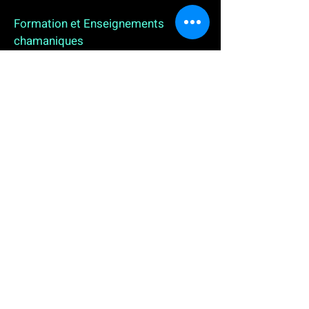
Formation et Enseignements
chamaniques
3 enseignements en ligne. L'enseignement sur 1
an
People
, pour toutes celles et tous ceux qui
souhaitent se (re)découvrir, se reconnecter,
avancer, progresser autrement au plus près de leur
vraie nature. L'enseignement sur 2 ans dédié aux
Thérapeutes
déjà en exercice, et enfin
l'enseignement sur 5 ans des
Aspirants Chamanes