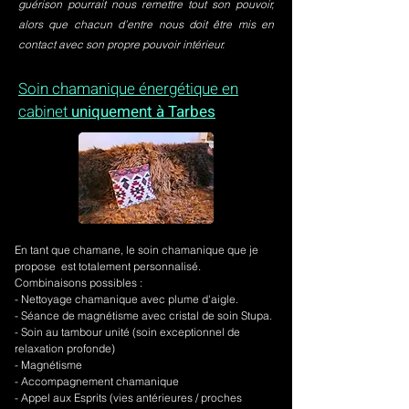
guérison pourrait nous remettre tout son pouvoir,
alors que chacun d’entre nous doit être mis en
contact avec son propre pouvoir intérieur.
Soin chamanique énergétique en
cabinet
uniquement à Tarbes
En tant que chamane, le soin chamanique que je
propose est totalement personnalisé.
Combinaisons possibles :
- Nettoyage chamanique avec plume d'aigle.
-
Séance de magnétisme avec cristal de soin Stupa.
- Soin au tambour unité (soin exceptionnel de
relaxation profonde)
- Magnétisme
- Accompagnement chamanique
- Appel aux Esprits (vies antérieures / proches