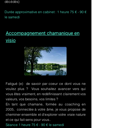
décédés)
Durée approximative en cabinet : 1 heure 75 € - 90 €
le samedi
Accompagnement chamanique en
visio
Fatigué (e) de savoir par coeur ce dont vous ne
voulez plus ? Vous souhaitez avancer vers qui
vous êtes vraiment, en redéfinissant clairement vos
valeurs, vos besoins, vos limites ?
En tant que chamane, formée au coaching en
2005, connectée à votre âme, je vous propose de
cheminer ensemble et d'explorer votre vraie nature
et ce qui fait sens pour vous..
Séance 1 heure 75 € - 90 € le samedi