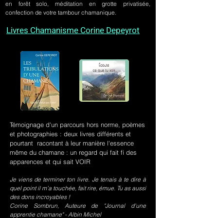
en forêt solo, méditation en grotte privatisée,
confection de votre tambour chamanique.
Livres Chamanisme Corine Depeyrot
Témoignage d'un parcours hors norme, poèmes
et photographies : deux livres différents et
pourtant racontant à leur manière l'essence
même du chamane : un regard qui fait fi des
apparences et qui sait VOIR
Je viens de terminer ton livre. Je tenais à te dire à
quel point il m’a touchée, fait rire, émue. Tu as aussi
des dons incroyables !
Corine Sombrun, Auteure de "Journal d'une
apprentie chamane" - Albin Michel