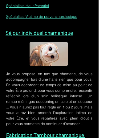
Spécialiste Haut Potentiel
Spécialiste Victime de pervers narcissique
Séjour individuel chamanique
Je vous propose, en tant que chamane, de vous
accompagner lors d'une halte rien que pour vous.
En vous accordant ce temps de mise au point de
votre Être profond, pour vous comprendre, ressentir,
réfléchir lors d'un soin holistique intense... Un
remue-méninges cocooning en solo et en douceur
... Vous n'aurez pas tout réglé en 1 ou 2 jours, mais
vous aurez bien amorcé l'exploration intime de
votre Être, et vous repartirez avec plein d'outils
pour vous permettre de continuer d'avancer ...
Fabrication Tambour chamanique