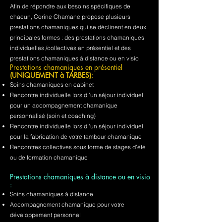
Afin de répondre aux besoins spécifiques de
chacun, Corine Chamane propose plusieurs
prestations chamaniques qui se déclinent en deux
principales formes : des prestations chamaniques
individuelles /collectives en présentiel et des
prestations chamaniques à distance ou en visio
Prestations chamaniques en présentiel
(UNIQUEMENT à TARBES)
:
Soins chamaniques en cabinet
Rencontre individuelle lors d 'un séjour individuel
pour un accompagnement chamanique
personnalisé (soin et coaching)
Rencontre individuelle lors d 'un séjour individuel
pour la fabrication de votre tambour chamanique
Rencontres collectives sous forme de stages d'été
ou de formation chamanique
Prestations chamaniques à distance ou en visio
:
Soins chamaniques à distance.
Accompagnement chamanique pour votre
développement personnel