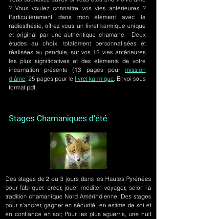
? Vous voulez connaitre vos vies antérieures ?
Particulièrement dans mon élément avec la
radiesthésie, offrez vous un livret karmique unique
et original par une authentique chamane. Deux
études au choix, totalement personnalisées et
réalisées au pendule, sur
vos 12 vies antérieures
les plus significatives et des éléments de votre
incarnation présente
(13 pages pour
mission
d'âme,
25 pages pour le
livret karmique
. Envoi sous
format pdf.
Stages Chamaniques d'été
Des stages de 2 ou 3 jours
dans les Hautes Pyrénées
pour fabriquer, créer, jouer, méditer, voyager, selon la
tradition chamanique Nord Amérindienne. Des stages
pour s'ancrer, gagner en sécurité, en estime de soi et
en confiance en soi; Pour les plus aguerris, une nuit