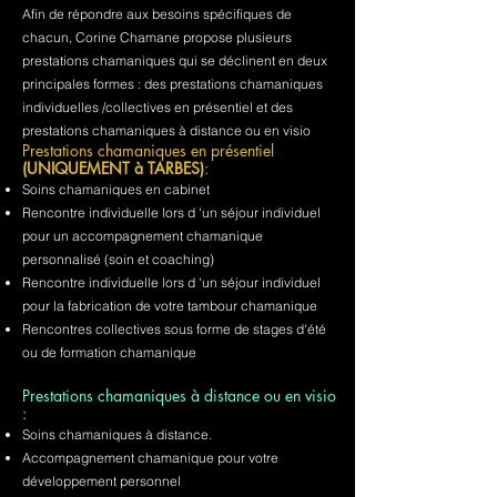
Afin de répondre aux besoins spécifiques de
chacun, Corine Chamane propose plusieurs
prestations chamaniques qui se déclinent en deux
principales formes : des prestations chamaniques
individuelles /collectives en présentiel et des
prestations chamaniques à distance ou en visio
Prestations chamaniques en présentiel
(UNIQUEMENT à TARBES)
:
Soins chamaniques en cabinet
Rencontre individuelle lors d 'un séjour individuel
pour un accompagnement chamanique
personnalisé (soin et coaching)
Rencontre individuelle lors d 'un séjour individuel
pour la fabrication de votre tambour chamanique
Rencontres collectives sous forme de stages d'été
ou de formation chamanique
Prestations chamaniques à distance ou en visio
:
Soins chamaniques à distance.
Accompagnement chamanique pour votre
développement personnel