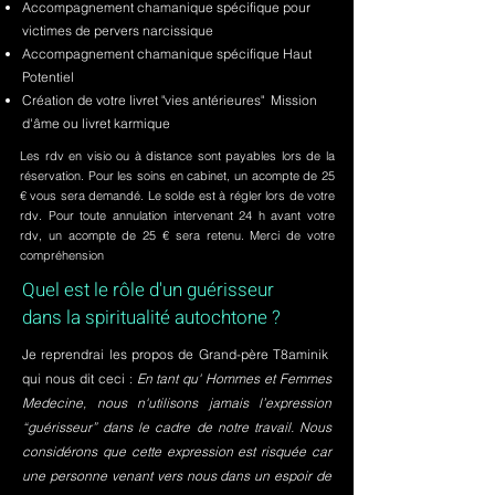
Accompagnement chamanique spécifique pour
victimes de pervers narcissique
Accompagnement chamanique spécifique Haut
Potentiel
Création de votre livret "vies antérieures" Mission
d'âme ou livret karmique
Les rdv en visio ou à distance sont payables lors de la
réservation. Pour les soins en cabinet, un acompte de 25
€ vous sera demandé. Le solde est à régler lors de votre
rdv. Pour toute annulation intervenant 24 h avant votre
rdv, un acompte de 25 € sera retenu. Merci de votre
compréhension
Quel est le rôle d'un guérisseur
dans la spiritualité autochtone ?
Je reprendrai les propos de Grand-père T8aminik
qui nous dit ceci :
En tant qu' Hommes et Femmes
Medecine, nous n'utilisons jamais l’expression
“guérisseur” dans le cadre de notre travail. Nous
considérons que cette expression est risquée car
une personne venant vers nous dans un espoir de