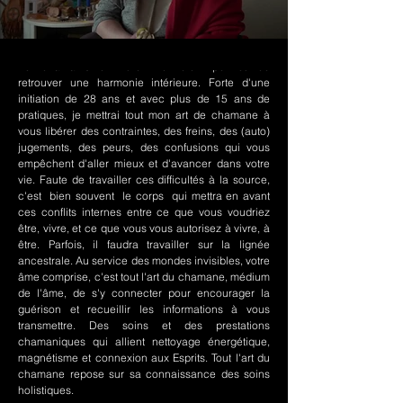
Le chamanisme Nord-Amérindien permet de
retrouver une harmonie intérieure. Forte d'une
initiation de 28 ans et avec plus de 15 ans de
pratiques, je mettrai tout mon art de chamane à
vous libérer des contraintes, des freins, des (auto)
jugements, des peurs, des confusions qui vous
empêchent d'aller mieux et d'avancer dans votre
vie. Faute de travailler ces difficultés à la source,
c'est bien souvent le corps qui mettra en avant
ces conflits internes entre ce que vous voudriez
être, vivre, et ce que vous vous autorisez à vivre, à
être. Parfois, il faudra travailler sur la lignée
ancestrale. Au service des mondes invisibles, votre
âme comprise, c'est tout l'art du chamane, médium
de l'âme, de s'y connecter pour encourager la
guérison et recueillir les informations à vous
transmettre. Des soins et des prestations
chamaniques qui allient nettoyage énergétique,
magnétisme et connexion aux Esprits. Tout l'art du
chamane repose sur sa connaissance des soins
holistiques.