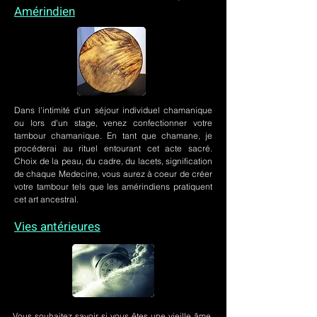
Amérindien
Dans l'intimité d'un
séjour individuel chamanique
ou lors
d'un stage
, venez confectionner votre
tambour chamanique. En tant que chamane, je
procéderai au rituel entourant cet acte sacré.
Choix de la peau, du cadre, du lacets, signification
de chaque Medecine, vous aurez à coeur de créer
votre tambour tels que les amérindiens pratiquent
cet art ancestral.
Vies antérieures
Vous souhaitez savoir si vous êtes une vieille âme