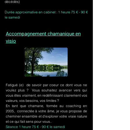
décédés)
Durée approximative en cabinet : 1 heure 75 € - 90 €
le samedi
Accompagnement chamanique en
visio
Fatigué (e) de savoir par coeur ce dont vous ne
voulez plus ? Vous souhaitez avancer vers qui
vous êtes vraiment, en redéfinissant clairement vos
valeurs, vos besoins, vos limites ?
En tant que chamane, formée au coaching en
2005, connectée à votre âme, je vous propose de
cheminer ensemble et d'explorer votre vraie nature
et ce qui fait sens pour vous..
Séance 1 heure 75 € - 90 € le samedi