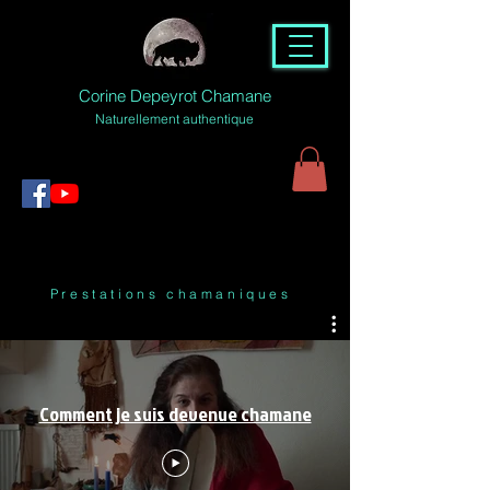
Corine Depeyrot Chamane
Naturellement authentique
Prestations chamaniques
Comment je suis devenue chamane