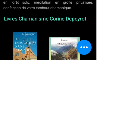
en forêt solo, méditation en grotte privatisée,
confection de votre tambour chamanique.
Livres Chamanisme Corine Depeyrot
Témoignage d'un parcours hors norme, poèmes
et photographies : deux livres différents et
pourtant racontant à leur manière l'essence
même du chamane : un regard qui fait fi des
apparences et qui sait VOIR
Je viens de terminer ton livre. Je tenais à te dire à
quel point il m’a touchée, fait rire, émue. Tu as aussi
des dons incroyables !
Corine Sombrun, Auteure de "Journal d'une
apprentie chamane" - Albin Michel