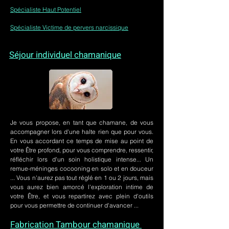
Spécialiste Haut Potentiel
Spécialiste Victime de pervers narcissique
Séjour individuel chamanique
Je vous propose, en tant que chamane, de vous
accompagner lors d'une halte rien que pour vous.
En vous accordant ce temps de mise au point de
votre Être profond, pour vous comprendre, ressentir,
réfléchir lors d'un soin holistique intense... Un
remue-méninges cocooning en solo et en douceur
... Vous n'aurez pas tout réglé en 1 ou 2 jours, mais
vous aurez bien amorcé l'exploration intime de
votre Être, et vous repartirez avec plein d'outils
pour vous permettre de continuer d'avancer ...
Fabrication Tambour chamanique