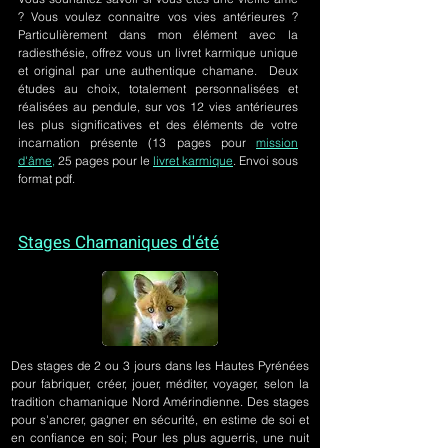
? Vous voulez connaitre vos vies antérieures ?
Particulièrement dans mon élément avec la
radiesthésie, offrez vous un livret karmique unique
et original par une authentique chamane. Deux
études au choix, totalement personnalisées et
réalisées au pendule, sur
vos 12 vies antérieures
les plus significatives et des éléments de votre
incarnation présente
(13 pages pour
mission
d'âme,
25 pages pour le
livret karmique
. Envoi sous
format pdf.
Stages Chamaniques d'été
Des stages de 2 ou 3 jours
dans les Hautes Pyrénées
pour fabriquer, créer, jouer, méditer, voyager, selon la
tradition chamanique Nord Amérindienne. Des stages
pour s'ancrer, gagner en sécurité, en estime de soi et
en confiance en soi; Pour les plus aguerris, une nuit