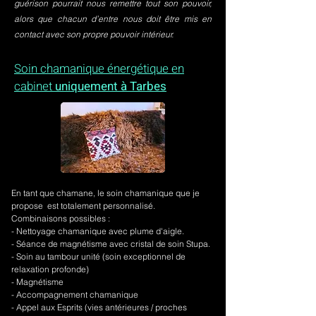
guérison pourrait nous remettre tout son pouvoir,
alors que chacun d’entre nous doit être mis en
contact avec son propre pouvoir intérieur.
Soin chamanique énergétique en
cabinet
uniquement à Tarbes
En tant que chamane, le soin chamanique que je
propose est totalement personnalisé.
Combinaisons possibles :
- Nettoyage chamanique avec plume d'aigle.
-
Séance de magnétisme avec cristal de soin Stupa.
- Soin au tambour unité (soin exceptionnel de
relaxation profonde)
- Magnétisme
- Accompagnement chamanique
- Appel aux Esprits (vies antérieures / proches