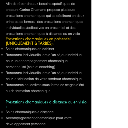
Afin de répondre aux besoins spécifiques de
chacun, Corine Chamane propose plusieurs
prestations chamaniques qui se déclinent en deux
principales formes : des prestations chamaniques
individuelles /collectives en présentiel et des
prestations chamaniques à distance ou en visio
Prestations chamaniques en présentiel
(UNIQUEMENT à TARBES)
:
Soins chamaniques en cabinet
Rencontre individuelle lors d 'un séjour individuel
pour un accompagnement chamanique
personnalisé (soin et coaching)
Rencontre individuelle lors d 'un séjour individuel
pour la fabrication de votre tambour chamanique
Rencontres collectives sous forme de stages d'été
ou de formation chamanique
Prestations chamaniques à distance ou en visio
:
Soins chamaniques à distance.
Accompagnement chamanique pour votre
développement personnel