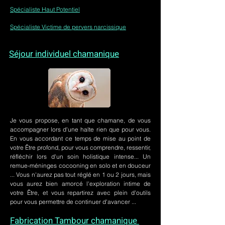
Spécialiste Haut Potentiel
Spécialiste Victime de pervers narcissique
Séjour individuel chamanique
Je vous propose, en tant que chamane, de vous
accompagner lors d'une halte rien que pour vous.
En vous accordant ce temps de mise au point de
votre Être profond, pour vous comprendre, ressentir,
réfléchir lors d'un soin holistique intense... Un
remue-méninges cocooning en solo et en douceur
... Vous n'aurez pas tout réglé en 1 ou 2 jours, mais
vous aurez bien amorcé l'exploration intime de
votre Être, et vous repartirez avec plein d'outils
pour vous permettre de continuer d'avancer ...
Fabrication Tambour chamanique