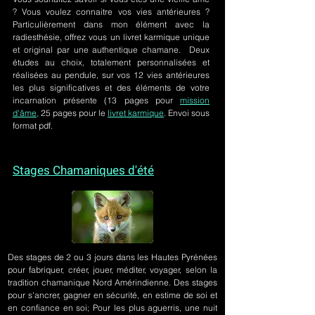
? Vous voulez connaitre vos vies antérieures ?
Particulièrement dans mon élément avec la
radiesthésie, offrez vous un livret karmique unique
et original par une authentique chamane. Deux
études au choix, totalement personnalisées et
réalisées au pendule, sur
vos 12 vies antérieures
les plus significatives et des éléments de votre
incarnation présente
(13 pages pour
mission
d'âme,
25 pages pour le
livret karmique
. Envoi sous
format pdf.
Stages Chamaniques d'été
Des stages de 2 ou 3 jours
dans les Hautes Pyrénées
pour fabriquer, créer, jouer, méditer, voyager, selon la
tradition chamanique Nord Amérindienne. Des stages
pour s'ancrer, gagner en sécurité, en estime de soi et
en confiance en soi; Pour les plus aguerris, une nuit