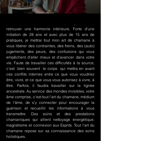
Le chamanisme Nord-Amérindien permet de
retrouver une harmonie intérieure. Forte d'une
initiation de 28 ans et avec plus de 15 ans de
pratiques, je mettrai tout mon art de chamane à
vous libérer des contraintes, des freins, des (auto)
jugements, des peurs, des confusions qui vous
empêchent d'aller mieux et d'avancer dans votre
vie. Faute de travailler ces difficultés à la source,
c'est bien souvent le corps qui mettra en avant
ces conflits internes entre ce que vous voudriez
être, vivre, et ce que vous vous autorisez à vivre, à
être. Parfois, il faudra travailler sur la lignée
ancestrale. Au service des mondes invisibles, votre
âme comprise, c'est tout l'art du chamane, médium
de l'âme, de s'y connecter pour encourager la
guérison et recueillir les informations à vous
transmettre. Des soins et des prestations
chamaniques qui allient nettoyage énergétique,
magnétisme et connexion aux Esprits. Tout l'art du
chamane repose sur sa connaissance des soins
holistiques.