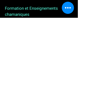
Formation et Enseignements
chamaniques
3 enseignements en ligne. L'enseignement sur 1
an
People
, pour toutes celles et tous ceux qui
souhaitent se (re)découvrir, se reconnecter,
avancer, progresser autrement au plus près de leur
vraie nature. L'enseignement sur 2 ans dédié aux
Thérapeutes
déjà en exercice, et enfin
l'enseignement sur 5 ans des
Aspirants Chamanes