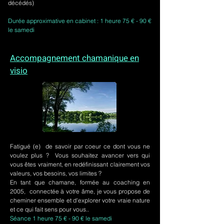
décédés)
Durée approximative en cabinet : 1 heure 75 € - 90 €
le samedi
Accompagnement chamanique en
visio
Fatigué (e) de savoir par coeur ce dont vous ne
voulez plus ? Vous souhaitez avancer vers qui
vous êtes vraiment, en redéfinissant clairement vos
valeurs, vos besoins, vos limites ?
En tant que chamane, formée au coaching en
2005, connectée à votre âme, je vous propose de
cheminer ensemble et d'explorer votre vraie nature
et ce qui fait sens pour vous..
Séance 1 heure 75 € - 90 € le samedi