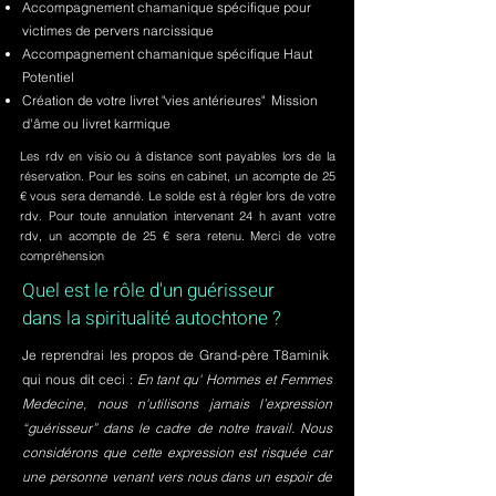
Accompagnement chamanique spécifique pour
victimes de pervers narcissique
Accompagnement chamanique spécifique Haut
Potentiel
Création de votre livret "vies antérieures" Mission
d'âme ou livret karmique
Les rdv en visio ou à distance sont payables lors de la
réservation. Pour les soins en cabinet, un acompte de 25
€ vous sera demandé. Le solde est à régler lors de votre
rdv. Pour toute annulation intervenant 24 h avant votre
rdv, un acompte de 25 € sera retenu. Merci de votre
compréhension
Quel est le rôle d'un guérisseur
dans la spiritualité autochtone ?
Je reprendrai les propos de Grand-père T8aminik
qui nous dit ceci :
En tant qu' Hommes et Femmes
Medecine, nous n'utilisons jamais l’expression
“guérisseur” dans le cadre de notre travail. Nous
considérons que cette expression est risquée car
une personne venant vers nous dans un espoir de