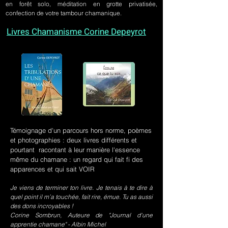
en forêt solo, méditation en grotte privatisée,
confection de votre tambour chamanique.
Livres Chamanisme Corine Depeyrot
Témoignage d'un parcours hors norme, poèmes
et photographies : deux livres différents et
pourtant racontant à leur manière l'essence
même du chamane : un regard qui fait fi des
apparences et qui sait VOIR
Je viens de terminer ton livre. Je tenais à te dire à
quel point il m’a touchée, fait rire, émue. Tu as aussi
des dons incroyables !
Corine Sombrun, Auteure de "Journal d'une
apprentie chamane" - Albin Michel