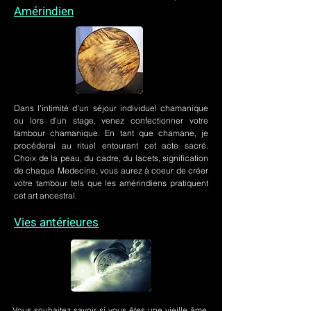
Amérindien
Dans l'intimité d'un
séjour individuel chamanique
ou lors
d'un stage
, venez confectionner votre
tambour chamanique. En tant que chamane, je
procéderai au rituel entourant cet acte sacré.
Choix de la peau, du cadre, du lacets, signification
de chaque Medecine, vous aurez à coeur de créer
votre tambour tels que les amérindiens pratiquent
cet art ancestral.
Vies antérieures
Vous souhaitez savoir si vous êtes une vieille âme