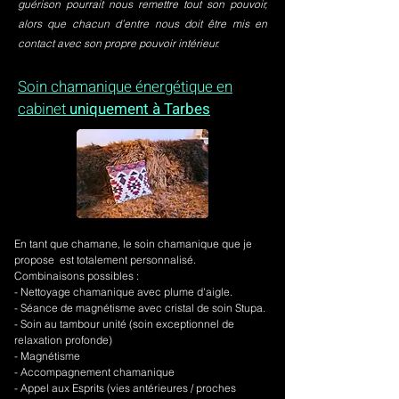
guérison pourrait nous remettre tout son pouvoir,
alors que chacun d’entre nous doit être mis en
contact avec son propre pouvoir intérieur.
Soin chamanique énergétique en
cabinet
uniquement à Tarbes
En tant que chamane, le soin chamanique que je
propose est totalement personnalisé.
Combinaisons possibles :
- Nettoyage chamanique avec plume d'aigle.
-
Séance de magnétisme avec cristal de soin Stupa.
- Soin au tambour unité (soin exceptionnel de
relaxation profonde)
- Magnétisme
- Accompagnement chamanique
- Appel aux Esprits (vies antérieures / proches