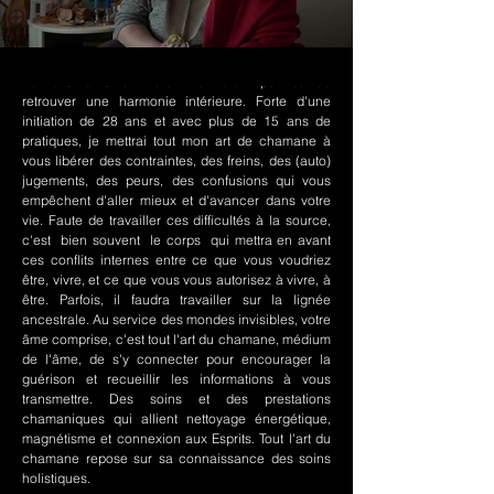
Le chamanisme Nord-Amérindien permet de
retrouver une harmonie intérieure. Forte d'une
initiation de 28 ans et avec plus de 15 ans de
pratiques, je mettrai tout mon art de chamane à
vous libérer des contraintes, des freins, des (auto)
jugements, des peurs, des confusions qui vous
empêchent d'aller mieux et d'avancer dans votre
vie. Faute de travailler ces difficultés à la source,
c'est bien souvent le corps qui mettra en avant
ces conflits internes entre ce que vous voudriez
être, vivre, et ce que vous vous autorisez à vivre, à
être. Parfois, il faudra travailler sur la lignée
ancestrale. Au service des mondes invisibles, votre
âme comprise, c'est tout l'art du chamane, médium
de l'âme, de s'y connecter pour encourager la
guérison et recueillir les informations à vous
transmettre. Des soins et des prestations
chamaniques qui allient nettoyage énergétique,
magnétisme et connexion aux Esprits. Tout l'art du
chamane repose sur sa connaissance des soins
holistiques.