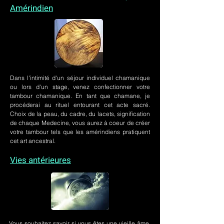
Amérindien
Dans l'intimité d'un
séjour individuel chamanique
ou lors
d'un stage
, venez confectionner votre
tambour chamanique. En tant que chamane, je
procéderai au rituel entourant cet acte sacré.
Choix de la peau, du cadre, du lacets, signification
de chaque Medecine, vous aurez à coeur de créer
votre tambour tels que les amérindiens pratiquent
cet art ancestral.
Vies antérieures
Vous souhaitez savoir si vous êtes une vieille âme