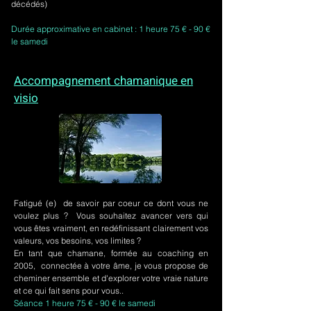
décédés)
Durée approximative en cabinet : 1 heure 75 € - 90 €
le samedi
Accompagnement chamanique en
visio
Fatigué (e) de savoir par coeur ce dont vous ne
voulez plus ? Vous souhaitez avancer vers qui
vous êtes vraiment, en redéfinissant clairement vos
valeurs, vos besoins, vos limites ?
En tant que chamane, formée au coaching en
2005, connectée à votre âme, je vous propose de
cheminer ensemble et d'explorer votre vraie nature
et ce qui fait sens pour vous..
Séance 1 heure 75 € - 90 € le samedi