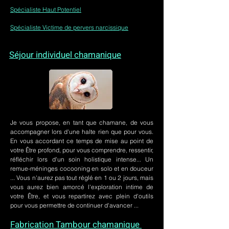
Spécialiste Haut Potentiel
Spécialiste Victime de pervers narcissique
Séjour individuel chamanique
Je vous propose, en tant que chamane, de vous
accompagner lors d'une halte rien que pour vous.
En vous accordant ce temps de mise au point de
votre Être profond, pour vous comprendre, ressentir,
réfléchir lors d'un soin holistique intense... Un
remue-méninges cocooning en solo et en douceur
... Vous n'aurez pas tout réglé en 1 ou 2 jours, mais
vous aurez bien amorcé l'exploration intime de
votre Être, et vous repartirez avec plein d'outils
pour vous permettre de continuer d'avancer ...
Fabrication Tambour chamanique