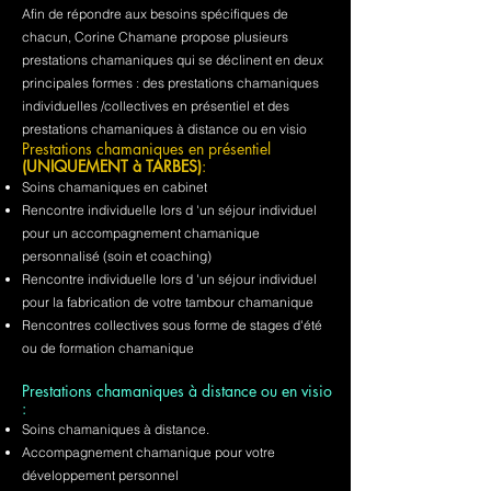
Afin de répondre aux besoins spécifiques de
chacun, Corine Chamane propose plusieurs
prestations chamaniques qui se déclinent en deux
principales formes : des prestations chamaniques
individuelles /collectives en présentiel et des
prestations chamaniques à distance ou en visio
Prestations chamaniques en présentiel
(UNIQUEMENT à TARBES)
:
Soins chamaniques en cabinet
Rencontre individuelle lors d 'un séjour individuel
pour un accompagnement chamanique
personnalisé (soin et coaching)
Rencontre individuelle lors d 'un séjour individuel
pour la fabrication de votre tambour chamanique
Rencontres collectives sous forme de stages d'été
ou de formation chamanique
Prestations chamaniques à distance ou en visio
:
Soins chamaniques à distance.
Accompagnement chamanique pour votre
développement personnel