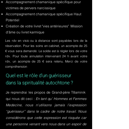
Accompagnement chamanique spécifique pour
victimes de pervers narcissique
Accompagnement chamanique spécifique Haut
Potentiel
Création de votre livret "vies antérieures" Mission
d'âme ou livret karmique
Les rdv en visio ou à distance sont payables lors de la
réservation. Pour les soins en cabinet, un acompte de 25
€ vous sera demandé. Le solde est à régler lors de votre
rdv. Pour toute annulation intervenant 24 h avant votre
rdv, un acompte de 25 € sera retenu. Merci de votre
compréhension
Quel est le rôle d'un guérisseur
dans la spiritualité autochtone ?
Je reprendrai les propos de Grand-père T8aminik
qui nous dit ceci :
En tant qu' Hommes et Femmes
Medecine, nous n'utilisons jamais l’expression
“guérisseur” dans le cadre de notre travail. Nous
considérons que cette expression est risquée car
une personne venant vers nous dans un espoir de