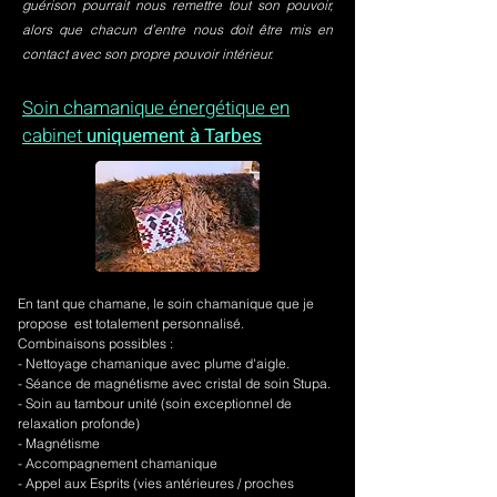
guérison pourrait nous remettre tout son pouvoir,
alors que chacun d’entre nous doit être mis en
contact avec son propre pouvoir intérieur.
Soin chamanique énergétique en
cabinet
uniquement à Tarbes
En tant que chamane, le soin chamanique que je
propose est totalement personnalisé.
Combinaisons possibles :
- Nettoyage chamanique avec plume d'aigle.
-
Séance de magnétisme avec cristal de soin Stupa.
- Soin au tambour unité (soin exceptionnel de
relaxation profonde)
- Magnétisme
- Accompagnement chamanique
- Appel aux Esprits (vies antérieures / proches