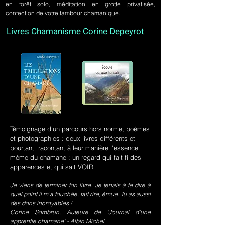
en forêt solo, méditation en grotte privatisée,
confection de votre tambour chamanique.
Livres Chamanisme Corine Depeyrot
Témoignage d'un parcours hors norme, poèmes
et photographies : deux livres différents et
pourtant racontant à leur manière l'essence
même du chamane : un regard qui fait fi des
apparences et qui sait VOIR
Je viens de terminer ton livre. Je tenais à te dire à
quel point il m’a touchée, fait rire, émue. Tu as aussi
des dons incroyables !
Corine Sombrun, Auteure de "Journal d'une
apprentie chamane" - Albin Michel