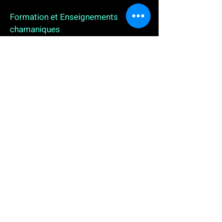
Formation et Enseignements
chamaniques
3 enseignements en ligne. L'enseignement sur 1
an
People
, pour toutes celles et tous ceux qui
souhaitent se (re)découvrir, se reconnecter,
avancer, progresser autrement au plus près de leur
vraie nature. L'enseignement sur 2 ans dédié aux
Thérapeutes
déjà en exercice, et enfin
l'enseignement sur 5 ans des
Aspirants Chamanes