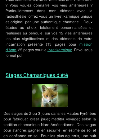
? Vous voulez connaitre vos vies antérieures ?
Particulièrement dans mon élément avec la
radiesthésie, offrez vous un livret karmique unique
et original par une authentique chamane. Deux
études au choix, totalement personnalisées et
réalisées au pendule, sur
vos 12 vies antérieures
les plus significatives et des éléments de votre
incarnation présente
(13 pages pour
mission
d'âme,
25 pages pour le
livret karmique
. Envoi sous
format pdf.
Stages Chamaniques d'été
Des stages de 2 ou 3 jours
dans les Hautes Pyrénées
pour fabriquer, créer, jouer, méditer, voyager, selon la
tradition chamanique Nord Amérindienne. Des stages
pour s'ancrer, gagner en sécurité, en estime de soi et
en confiance en soi; Pour les plus aguerris, une nuit