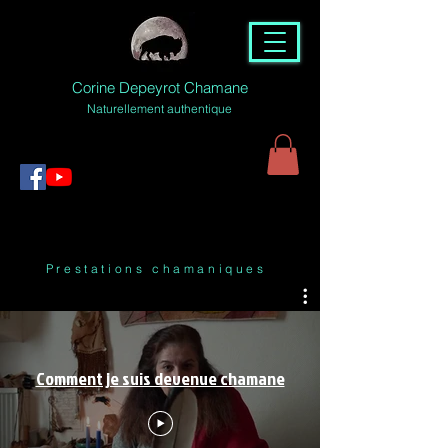
Corine Depeyrot Chamane
Naturellement authentique
Prestations chamaniques
Comment je suis devenue chamane