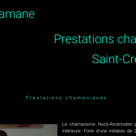
hamane
Prestations c
Saint-C
Prestations chamaniques
Le chamanisme Nord-Amérindien p
intérieure. Forte d'une initiation 