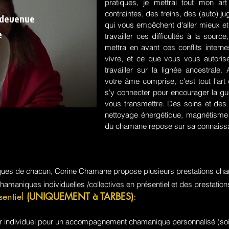
pratiques, je mettrai tout mon a
contraintes, des freins, des (auto) 
 devenue
qui vous empêchent d'aller mieux et
e
travailler ces difficultés à la sou
mettra en avant ces conflits intern
vivre, et ce que vous vous autorisez
travailler sur la lignée ancestrale
votre âme comprise, c'est tout l'a
s'y connecter pour encourager la guér
vous transmettre. Des soins et des 
nettoyage énergétique, magnétisme e
du chamane repose sur sa connaissa
iques de chacun, Corine Chamane propose plusieurs prestations cha
chamaniques individuelles /collectives en présentiel et des prestati
sentiel
(UNIQUEMENT à TARBES)
:
jour individuel pour un accompagnement chamanique personnalisé (soi