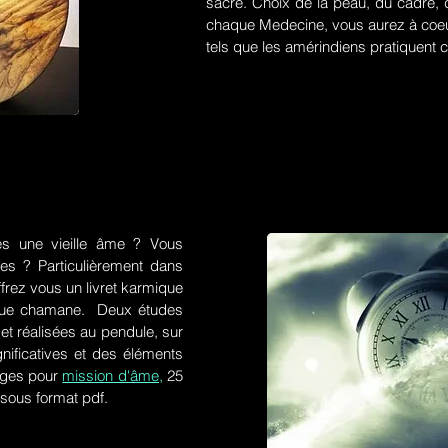
sacré. Choix de la peau, du cadre, d
chaque Medecine, vous aurez à coeu
tels que les amérindiens pratiquent ce
es une vieille âme ? Vous
res ? Particulièrement dans
frez vous un livret karmique
tique chamane. Deux études
et réalisées au pendule, sur
gnificatives et des éléments
ges pour
mission d'âme,
25
 sous format pdf.