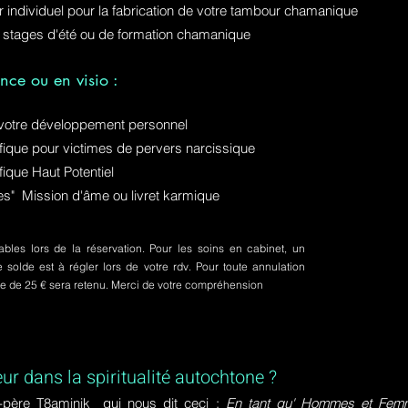
ur individuel pour la fabrication de votre tambour chamanique
 stages d'été ou de formation chamanique
nce ou en visio :
otre développement personnel
ue pour victimes de pervers narcissique
que Haut Potentiel
ures" Mission d'âme ou livret karmique
bles lors de la réservation. Pour les soins en cabinet, un
olde est à régler lors de votre rdv. Pour toute annulation
pte de 25 € sera retenu. Merci de votre compréhension
eur dans la spiritualité autochtone ?
-père T8aminik qui nous dit ceci :
En tant qu' Hommes et Femme