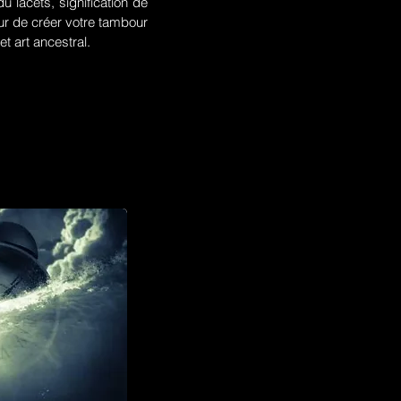
u lacets, signification de
r de créer votre tambour
t art ancestral.