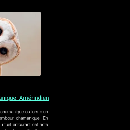
anique Amérindien
l chamanique
ou lors
d'un
 tambour chamanique. En
rituel entourant cet acte