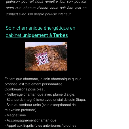
guérison pourrait nous remettre tout son pouvoir,
alors que chacun d’entre nous doit être mis en
contact avec son propre pouvoir intérieur.
Soin chamanique énergétique en
cabinet
uniquement à Tarbes
En tant que chamane, le soin chamanique que je
propose est totalement personnalisé.
Combinaisons possibles :
- Nettoyage chamanique avec plume d'aigle.
-
Séance de magnétisme avec cristal de soin Stupa.
- Soin au tambour unité (soin exceptionnel de
relaxation profonde)
- Magnétisme
- Accompagnement chamanique
- Appel aux Esprits (vies antérieures / proches