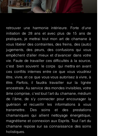
Le chamanisme Nord-Amérindien permet de
retrouver une harmonie intérieure. Forte d'une
initiation de 28 ans et avec plus de 15 ans de
pratiques, je mettrai tout mon art de chamane à
vous libérer des contraintes, des freins, des (auto)
jugements, des peurs, des confusions qui vous
empêchent d'aller mieux et d'avancer dans votre
vie. Faute de travailler ces difficultés à la source,
c'est bien souvent le corps qui mettra en avant
ces conflits internes entre ce que vous voudriez
être, vivre, et ce que vous vous autorisez à vivre, à
être. Parfois, il faudra travailler sur la lignée
ancestrale. Au service des mondes invisibles, votre
âme comprise, c'est tout l'art du chamane, médium
de l'âme, de s'y connecter pour encourager la
guérison et recueillir les informations à vous
transmettre. Des soins et des prestations
chamaniques qui allient nettoyage énergétique,
magnétisme et connexion aux Esprits. Tout l'art du
chamane repose sur sa connaissance des soins
holistiques.