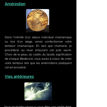
Amérindien
Dans l'intimité d'un
séjour individuel chamanique
ou lors
d'un stage
, venez confectionner votre
tambour chamanique. En tant que chamane, je
procéderai au rituel entourant cet acte sacré.
Choix de la peau, du cadre, du lacets, signification
de chaque Medecine, vous aurez à coeur de créer
votre tambour tels que les amérindiens pratiquent
cet art ancestral.
Vies antérieures
Vous souhaitez savoir si vous êtes une vieille âme