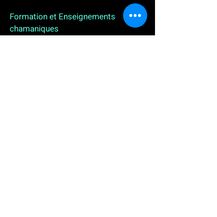
Formation et Enseignements
chamaniques
3 enseignements en ligne. L'enseignement sur 1
an
People
, pour toutes celles et tous ceux qui
souhaitent se (re)découvrir, se reconnecter,
avancer, progresser autrement au plus près de leur
vraie nature. L'enseignement sur 2 ans dédié aux
Thérapeutes
déjà en exercice, et enfin
l'enseignement sur 5 ans des
Aspirants Chamanes