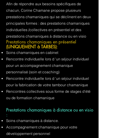
Afin de répondre aux besoins spécifiques de
chacun, Corine Chamane propose plusieurs
prestations chamaniques qui se déclinent en deux
principales formes : des prestations chamaniques
individuelles /collectives en présentiel et des
prestations chamaniques à distance ou en visio
Prestations chamaniques en présentiel
(UNIQUEMENT à TARBES)
:
Soins chamaniques en cabinet
Rencontre individuelle lors d 'un séjour individuel
pour un accompagnement chamanique
personnalisé (soin et coaching)
Rencontre individuelle lors d 'un séjour individuel
pour la fabrication de votre tambour chamanique
Rencontres collectives sous forme de stages d'été
ou de formation chamanique
Prestations chamaniques à distance ou en visio
:
Soins chamaniques à distance.
Accompagnement chamanique pour votre
développement personnel