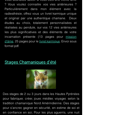
? Vous voulez connaitre vos vies antérieures ?
Particulièrement dans mon élément avec la
radiesthésie, offrez vous un livret karmique unique
et original par une authentique chamane. Deux
études au choix, totalement personnalisées et
réalisées au pendule, sur
vos 12 vies antérieures
les plus significatives et des éléments de votre
incarnation présente
(13 pages pour
mission
d'âme,
25 pages pour le
livret karmique
. Envoi sous
format pdf.
Stages Chamaniques d'été
Des stages de 2 ou 3 jours
dans les Hautes Pyrénées
pour fabriquer, créer, jouer, méditer, voyager, selon la
tradition chamanique Nord Amérindienne. Des stages
pour s'ancrer, gagner en sécurité, en estime de soi et
en confiance en soi; Pour les plus aguerris, une nuit