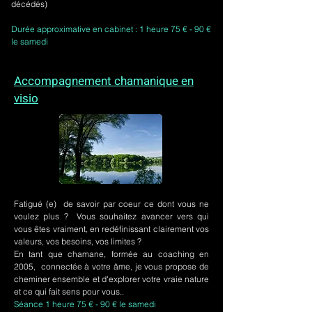
décédés)
Durée approximative en cabinet : 1 heure 75 € - 90 €
le samedi
Accompagnement chamanique en
visio
Fatigué (e) de savoir par coeur ce dont vous ne
voulez plus ? Vous souhaitez avancer vers qui
vous êtes vraiment, en redéfinissant clairement vos
valeurs, vos besoins, vos limites ?
En tant que chamane, formée au coaching en
2005, connectée à votre âme, je vous propose de
cheminer ensemble et d'explorer votre vraie nature
et ce qui fait sens pour vous..
Séance 1 heure 75 € - 90 € le samedi