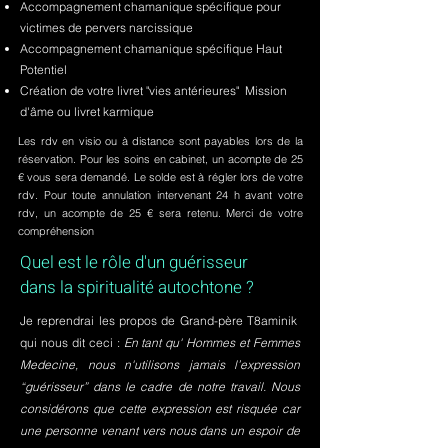
Accompagnement chamanique spécifique pour
victimes de pervers narcissique
Accompagnement chamanique spécifique Haut
Potentiel
Création de votre livret "vies antérieures" Mission
d'âme ou livret karmique
Les rdv en visio ou à distance sont payables lors de la
réservation. Pour les soins en cabinet, un acompte de 25
€ vous sera demandé. Le solde est à régler lors de votre
rdv. Pour toute annulation intervenant 24 h avant votre
rdv, un acompte de 25 € sera retenu. Merci de votre
compréhension
Quel est le rôle d'un guérisseur
dans la spiritualité autochtone ?
Je reprendrai les propos de Grand-père T8aminik
qui nous dit ceci :
En tant qu' Hommes et Femmes
Medecine, nous n'utilisons jamais l’expression
“guérisseur” dans le cadre de notre travail. Nous
considérons que cette expression est risquée car
une personne venant vers nous dans un espoir de