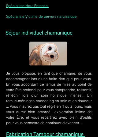
Spécialiste Haut Potentiel
Spécialiste Victime de pervers narcissique
Séjour individuel chamanique
Je vous propose, en tant que chamane, de vous
accompagner lors d'une halte rien que pour vous.
En vous accordant ce temps de mise au point de
votre Être profond, pour vous comprendre, ressentir,
réfléchir lors d'un soin holistique intense... Un
remue-méninges cocooning en solo et en douceur
... Vous n'aurez pas tout réglé en 1 ou 2 jours, mais
vous aurez bien amorcé l'exploration intime de
votre Être, et vous repartirez avec plein d'outils
pour vous permettre de continuer d'avancer ...
Fabrication Tambour chamanique