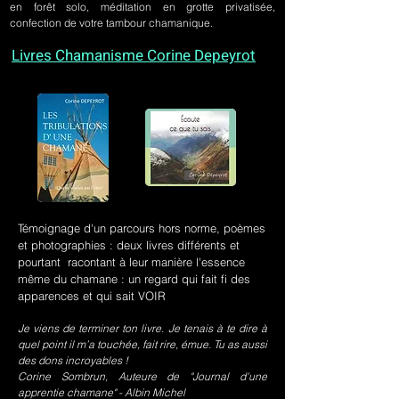
en forêt solo, méditation en grotte privatisée,
confection de votre tambour chamanique.
Livres Chamanisme Corine Depeyrot
Témoignage d'un parcours hors norme, poèmes
et photographies : deux livres différents et
pourtant racontant à leur manière l'essence
même du chamane : un regard qui fait fi des
apparences et qui sait VOIR
Je viens de terminer ton livre. Je tenais à te dire à
quel point il m’a touchée, fait rire, émue. Tu as aussi
des dons incroyables !
Corine Sombrun, Auteure de "Journal d'une
apprentie chamane" - Albin Michel