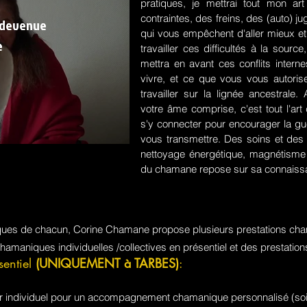
pratiques, je mettrai tout mon a
contraintes, des freins, des (auto) 
 devenue
qui vous empêchent d'aller mieux et
e
travailler ces difficultés à la sou
mettra en avant ces conflits intern
vivre, et ce que vous vous autorisez
travailler sur la lignée ancestrale
votre âme comprise, c'est tout l'a
s'y connecter pour encourager la guér
vous transmettre. Des soins et des 
nettoyage énergétique, magnétisme e
du chamane repose sur sa connaissa
iques de chacun, Corine Chamane propose plusieurs prestations cha
chamaniques individuelles /collectives en présentiel et des prestati
sentiel
(UNIQUEMENT à TARBES)
:
jour individuel pour un accompagnement chamanique personnalisé (soi