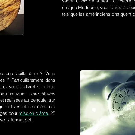
sacré. Choix de la peau, du cadre, d
chaque Medecine, vous aurez à coeu
tels que les amérindiens pratiquent ce
es une vieille âme ? Vous
res ? Particulièrement dans
frez vous un livret karmique
tique chamane. Deux études
et réalisées au pendule, sur
gnificatives et des éléments
ges pour
mission d'âme,
25
 sous format pdf.