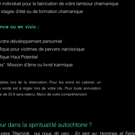
ur individuel pour la fabrication de votre tambour chamanique
 stages d'été ou de formation chamanique
nce ou en visio :
otre développement personnel
ue pour victimes de pervers narcissique
que Haut Potentiel
ures" Mission d'âme ou livret karmique
bles lors de la réservation. Pour les soins en cabinet, un
olde est à régler lors de votre rdv. Pour toute annulation
pte de 25 € sera retenu. Merci de votre compréhension
eur dans la spiritualité autochtone ?
-père T8aminik qui nous dit ceci :
En tant qu' Hommes et Femme