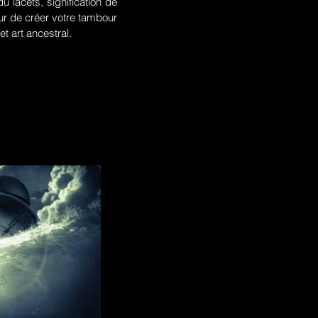
u lacets, signification de
r de créer votre tambour
t art ancestral.