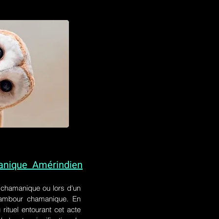
anique Amérindien
l chamanique
ou lors
d'un
 tambour chamanique. En
rituel entourant cet acte