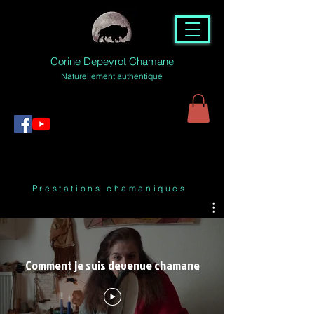
Corine Depeyrot Chamane
Naturellement authentique
Prestations chamaniques
Comment je suis devenue chamane