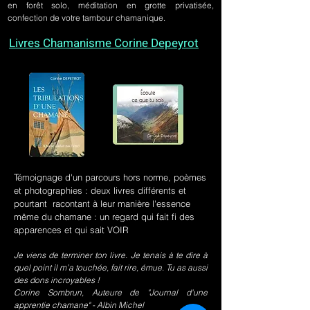
en forêt solo, méditation en grotte privatisée,
confection de votre tambour chamanique.
Livres Chamanisme Corine Depeyrot
Témoignage d'un parcours hors norme, poèmes
et photographies : deux livres différents et
pourtant racontant à leur manière l'essence
même du chamane : un regard qui fait fi des
apparences et qui sait VOIR
Je viens de terminer ton livre. Je tenais à te dire à
quel point il m’a touchée, fait rire, émue. Tu as aussi
des dons incroyables !
Corine Sombrun, Auteure de "Journal d'une
apprentie chamane" - Albin Michel