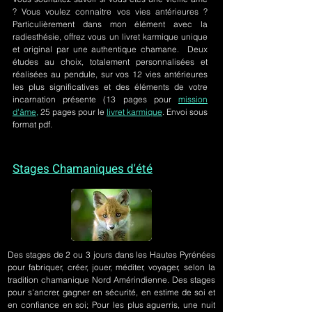
? Vous voulez connaitre vos vies antérieures ?
Particulièrement dans mon élément avec la
radiesthésie, offrez vous un livret karmique unique
et original par une authentique chamane. Deux
études au choix, totalement personnalisées et
réalisées au pendule, sur
vos 12 vies antérieures
les plus significatives et des éléments de votre
incarnation présente
(13 pages pour
mission
d'âme,
25 pages pour le
livret karmique
. Envoi sous
format pdf.
Stages Chamaniques d'été
Des stages de 2 ou 3 jours
dans les Hautes Pyrénées
pour fabriquer, créer, jouer, méditer, voyager, selon la
tradition chamanique Nord Amérindienne. Des stages
pour s'ancrer, gagner en sécurité, en estime de soi et
en confiance en soi; Pour les plus aguerris, une nuit