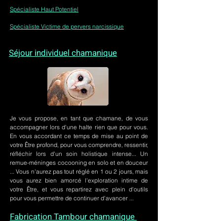
Spécialiste Haut Potentiel
Spécialiste Victime de pervers narcissique
Séjour individuel chamanique
Je vous propose, en tant que chamane, de vous
accompagner lors d'une halte rien que pour vous.
En vous accordant ce temps de mise au point de
votre Être profond, pour vous comprendre, ressentir,
réfléchir lors d'un soin holistique intense... Un
remue-méninges cocooning en solo et en douceur
... Vous n'aurez pas tout réglé en 1 ou 2 jours, mais
vous aurez bien amorcé l'exploration intime de
votre Être, et vous repartirez avec plein d'outils
pour vous permettre de continuer d'avancer ...
Fabrication Tambour chamanique