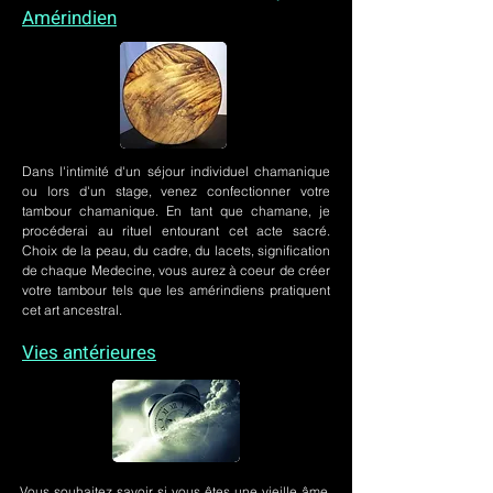
Amérindien
Dans l'intimité d'un
séjour individuel chamanique
ou lors
d'un stage
, venez confectionner votre
tambour chamanique. En tant que chamane, je
procéderai au rituel entourant cet acte sacré.
Choix de la peau, du cadre, du lacets, signification
de chaque Medecine, vous aurez à coeur de créer
votre tambour tels que les amérindiens pratiquent
cet art ancestral.
Vies antérieures
Vous souhaitez savoir si vous êtes une vieille âme