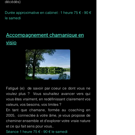
décédés)
Durée approximative en cabinet : 1 heure 75 € - 90 €
le samedi
Accompagnement chamanique en
visio
Fatigué (e) de savoir par coeur ce dont vous ne
voulez plus ? Vous souhaitez avancer vers qui
vous êtes vraiment, en redéfinissant clairement vos
valeurs, vos besoins, vos limites ?
En tant que chamane, formée au coaching en
2005, connectée à votre âme, je vous propose de
cheminer ensemble et d'explorer votre vraie nature
et ce qui fait sens pour vous..
Séance 1 heure 75 € - 90 € le samedi