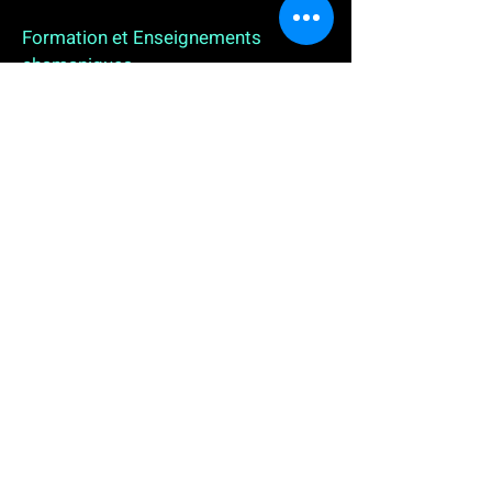
Formation et Enseignements
chamaniques
3 enseignements en ligne. L'enseignement sur 1
an
People
, pour toutes celles et tous ceux qui
souhaitent se (re)découvrir, se reconnecter,
avancer, progresser autrement au plus près de leur
vraie nature. L'enseignement sur 2 ans dédié aux
Thérapeutes
déjà en exercice, et enfin
l'enseignement sur 5 ans des
Aspirants Chamanes