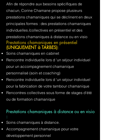
Afin de répondre aux besoins spécifiques de
chacun, Corine Chamane propose plusieurs
prestations chamaniques qui se déclinent en deux
principales formes : des prestations chamaniques
individuelles /collectives en présentiel et des
prestations chamaniques à distance ou en visio
Prestations chamaniques en présentiel
(UNIQUEMENT à TARBES)
:
Soins chamaniques en cabinet
Rencontre individuelle lors d 'un séjour individuel
pour un accompagnement chamanique
personnalisé (soin et coaching)
Rencontre individuelle lors d 'un séjour individuel
pour la fabrication de votre tambour chamanique
Rencontres collectives sous forme de stages d'été
ou de formation chamanique
Prestations chamaniques à distance ou en visio
:
Soins chamaniques à distance.
Accompagnement chamanique pour votre
développement personnel