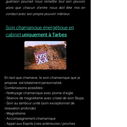
guérison pourrait nous remettre tout son pouvoir,
alors que chacun d’entre nous doit être mis en
contact avec son propre pouvoir intérieur.
Soin chamanique énergétique en
cabinet
uniquement à Tarbes
En tant que chamane, le soin chamanique que je
propose est totalement personnalisé.
Combinaisons possibles :
- Nettoyage chamanique avec plume d'aigle.
-
Séance de magnétisme avec cristal de soin Stupa.
- Soin au tambour unité (soin exceptionnel de
relaxation profonde)
- Magnétisme
- Accompagnement chamanique
- Appel aux Esprits (vies antérieures / proches