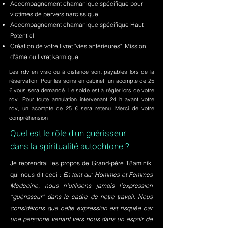
Accompagnement chamanique spécifique pour
victimes de pervers narcissique
Accompagnement chamanique spécifique Haut
Potentiel
Création de votre livret "vies antérieures" Mission
d'âme ou livret karmique
Les rdv en visio ou à distance sont payables lors de la
réservation. Pour les soins en cabinet, un acompte de 25
€ vous sera demandé. Le solde est à régler lors de votre
rdv. Pour toute annulation intervenant 24 h avant votre
rdv, un acompte de 25 € sera retenu. Merci de votre
compréhension
Quel est le rôle d'un guérisseur
dans la spiritualité autochtone ?
Je reprendrai les propos de Grand-père T8aminik
qui nous dit ceci :
En tant qu' Hommes et Femmes
Medecine, nous n'utilisons jamais l’expression
“guérisseur” dans le cadre de notre travail. Nous
considérons que cette expression est risquée car
une personne venant vers nous dans un espoir de