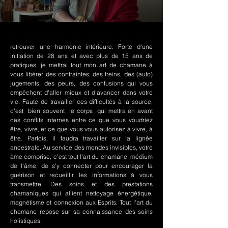
Le chamanisme Nord-Amérindien permet de
retrouver une harmonie intérieure. Forte d'une
initiation de 28 ans et avec plus de 15 ans de
pratiques, je mettrai tout mon art de chamane à
vous libérer des contraintes, des freins, des (auto)
jugements, des peurs, des confusions qui vous
empêchent d'aller mieux et d'avancer dans votre
vie. Faute de travailler ces difficultés à la source,
c'est bien souvent le corps qui mettra en avant
ces conflits internes entre ce que vous voudriez
être, vivre, et ce que vous vous autorisez à vivre, à
être. Parfois, il faudra travailler sur la lignée
ancestrale. Au service des mondes invisibles, votre
âme comprise, c'est tout l'art du chamane, médium
de l'âme, de s'y connecter pour encourager la
guérison et recueillir les informations à vous
transmettre. Des soins et des prestations
chamaniques qui allient nettoyage énergétique,
magnétisme et connexion aux Esprits. Tout l'art du
chamane repose sur sa connaissance des soins
holistiques.