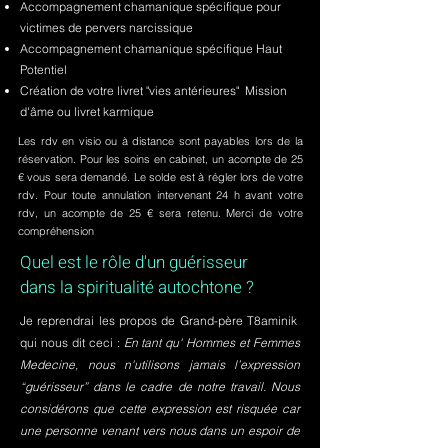
Accompagnement chamanique spécifique pour
victimes de pervers narcissique
Accompagnement chamanique spécifique Haut
Potentiel
Création de votre livret "vies antérieures" Mission
d'âme ou livret karmique
Les rdv en visio ou à distance sont payables lors de la
réservation. Pour les soins en cabinet, un acompte de 25
€ vous sera demandé. Le solde est à régler lors de votre
rdv. Pour toute annulation intervenant 24 h avant votre
rdv, un acompte de 25 € sera retenu. Merci de votre
compréhension
Quel est le rôle d'un guérisseur
dans la spiritualité autochtone ?
Je reprendrai les propos de Grand-père T8aminik
qui nous dit ceci :
En tant qu' Hommes et Femmes
Medecine, nous n'utilisons jamais l’expression
“guérisseur” dans le cadre de notre travail. Nous
considérons que cette expression est risquée car
une personne venant vers nous dans un espoir de