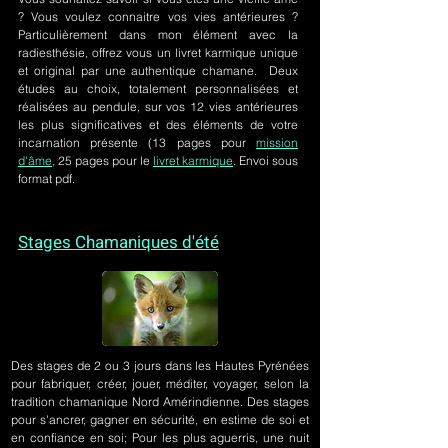
? Vous voulez connaitre vos vies antérieures ?
Particulièrement dans mon élément avec la
radiesthésie, offrez vous un livret karmique unique
et original par une authentique chamane. Deux
études au choix, totalement personnalisées et
réalisées au pendule, sur
vos 12 vies antérieures
les plus significatives et des éléments de votre
incarnation présente
(13 pages pour
mission
d'âme,
25 pages pour le
livret karmique
. Envoi sous
format pdf.
Stages Chamaniques d'été
Des stages de 2 ou 3 jours
dans les Hautes Pyrénées
pour fabriquer, créer, jouer, méditer, voyager, selon la
tradition chamanique Nord Amérindienne. Des stages
pour s'ancrer, gagner en sécurité, en estime de soi et
en confiance en soi; Pour les plus aguerris, une nuit