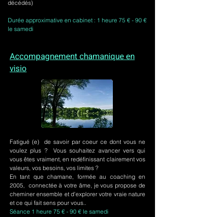
décédés)
Durée approximative en cabinet : 1 heure 75 € - 90 €
le samedi
Accompagnement chamanique en
visio
Fatigué (e) de savoir par coeur ce dont vous ne
voulez plus ? Vous souhaitez avancer vers qui
vous êtes vraiment, en redéfinissant clairement vos
valeurs, vos besoins, vos limites ?
En tant que chamane, formée au coaching en
2005, connectée à votre âme, je vous propose de
cheminer ensemble et d'explorer votre vraie nature
et ce qui fait sens pour vous..
Séance 1 heure 75 € - 90 € le samedi