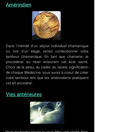
Amérindien
Dans l'intimité d'un
séjour individuel chamanique
ou lors
d'un stage
, venez confectionner votre
tambour chamanique. En tant que chamane, je
procéderai au rituel entourant cet acte sacré.
Choix de la peau, du cadre, du lacets, signification
de chaque Medecine, vous aurez à coeur de créer
votre tambour tels que les amérindiens pratiquent
cet art ancestral.
Vies antérieures
Vous souhaitez savoir si vous êtes une vieille âme