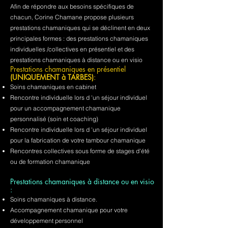
Afin de répondre aux besoins spécifiques de
chacun, Corine Chamane propose plusieurs
prestations chamaniques qui se déclinent en deux
principales formes : des prestations chamaniques
individuelles /collectives en présentiel et des
prestations chamaniques à distance ou en visio
Prestations chamaniques en présentiel
(UNIQUEMENT à TARBES)
:
Soins chamaniques en cabinet
Rencontre individuelle lors d 'un séjour individuel
pour un accompagnement chamanique
personnalisé (soin et coaching)
Rencontre individuelle lors d 'un séjour individuel
pour la fabrication de votre tambour chamanique
Rencontres collectives sous forme de stages d'été
ou de formation chamanique
Prestations chamaniques à distance ou en visio
:
Soins chamaniques à distance.
Accompagnement chamanique pour votre
développement personnel