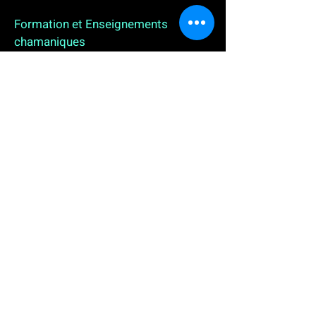
Formation et Enseignements
chamaniques
3 enseignements en ligne. L'enseignement sur 1
an
People
, pour toutes celles et tous ceux qui
souhaitent se (re)découvrir, se reconnecter,
avancer, progresser autrement au plus près de leur
vraie nature. L'enseignement sur 2 ans dédié aux
Thérapeutes
déjà en exercice, et enfin
l'enseignement sur 5 ans des
Aspirants Chamanes