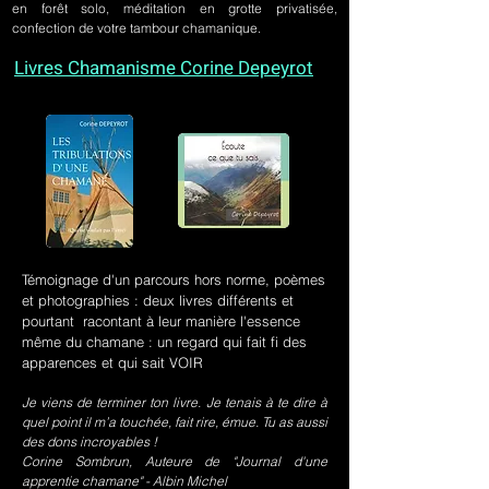
en forêt solo, méditation en grotte privatisée,
confection de votre tambour chamanique.
Livres Chamanisme Corine Depeyrot
Témoignage d'un parcours hors norme, poèmes
et photographies : deux livres différents et
pourtant racontant à leur manière l'essence
même du chamane : un regard qui fait fi des
apparences et qui sait VOIR
Je viens de terminer ton livre. Je tenais à te dire à
quel point il m’a touchée, fait rire, émue. Tu as aussi
des dons incroyables !
Corine Sombrun, Auteure de "Journal d'une
apprentie chamane" - Albin Michel