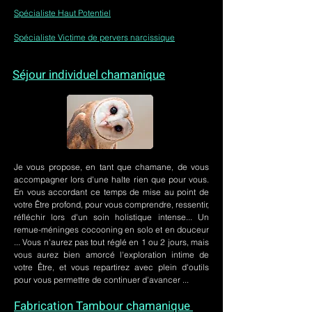
Spécialiste Haut Potentiel
Spécialiste Victime de pervers narcissique
Séjour individuel chamanique
Je vous propose, en tant que chamane, de vous
accompagner lors d'une halte rien que pour vous.
En vous accordant ce temps de mise au point de
votre Être profond, pour vous comprendre, ressentir,
réfléchir lors d'un soin holistique intense... Un
remue-méninges cocooning en solo et en douceur
... Vous n'aurez pas tout réglé en 1 ou 2 jours, mais
vous aurez bien amorcé l'exploration intime de
votre Être, et vous repartirez avec plein d'outils
pour vous permettre de continuer d'avancer ...
Fabrication Tambour chamanique