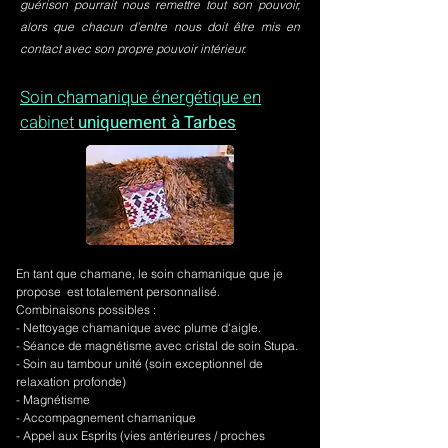
guérison pourrait nous remettre tout son pouvoir,
alors que chacun d’entre nous doit être mis en
contact avec son propre pouvoir intérieur.
Soin chamanique énergétique en
cabinet
uniquement à Tarbes
En tant que chamane, le soin chamanique que je
propose est totalement personnalisé.
Combinaisons possibles :
- Nettoyage chamanique avec plume d'aigle.
-
Séance de magnétisme avec cristal de soin Stupa.
- Soin au tambour unité (soin exceptionnel de
relaxation profonde)
- Magnétisme
- Accompagnement chamanique
- Appel aux Esprits (vies antérieures / proches