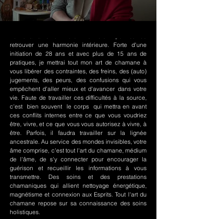
Le chamanisme Nord-Amérindien permet de
retrouver une harmonie intérieure. Forte d'une
initiation de 28 ans et avec plus de 15 ans de
pratiques, je mettrai tout mon art de chamane à
vous libérer des contraintes, des freins, des (auto)
jugements, des peurs, des confusions qui vous
empêchent d'aller mieux et d'avancer dans votre
vie. Faute de travailler ces difficultés à la source,
c'est bien souvent le corps qui mettra en avant
ces conflits internes entre ce que vous voudriez
être, vivre, et ce que vous vous autorisez à vivre, à
être. Parfois, il faudra travailler sur la lignée
ancestrale. Au service des mondes invisibles, votre
âme comprise, c'est tout l'art du chamane, médium
de l'âme, de s'y connecter pour encourager la
guérison et recueillir les informations à vous
transmettre. Des soins et des prestations
chamaniques qui allient nettoyage énergétique,
magnétisme et connexion aux Esprits. Tout l'art du
chamane repose sur sa connaissance des soins
holistiques.