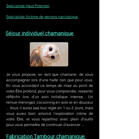
Spécialiste Haut Potentiel
Spécialiste Victime de pervers narcissique
Séjour individuel chamanique
Je vous propose, en tant que chamane, de vous
accompagner lors d'une halte rien que pour vous.
En vous accordant ce temps de mise au point de
votre Être profond, pour vous comprendre, ressentir,
réfléchir lors d'un soin holistique intense... Un
remue-méninges cocooning en solo et en douceur
... Vous n'aurez pas tout réglé en 1 ou 2 jours, mais
vous aurez bien amorcé l'exploration intime de
votre Être, et vous repartirez avec plein d'outils
pour vous permettre de continuer d'avancer ...
Fabrication Tambour chamanique