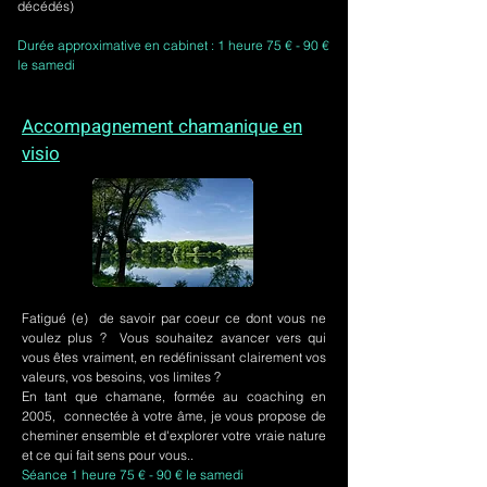
décédés)
Durée approximative en cabinet : 1 heure 75 € - 90 €
le samedi
Accompagnement chamanique en
visio
Fatigué (e) de savoir par coeur ce dont vous ne
voulez plus ? Vous souhaitez avancer vers qui
vous êtes vraiment, en redéfinissant clairement vos
valeurs, vos besoins, vos limites ?
En tant que chamane, formée au coaching en
2005, connectée à votre âme, je vous propose de
cheminer ensemble et d'explorer votre vraie nature
et ce qui fait sens pour vous..
Séance 1 heure 75 € - 90 € le samedi