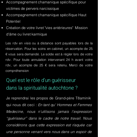
Accompagnement chamanique spécifique pour
victimes de pervers narcissique
Accompagnement chamanique spécifique Haut
Potentiel
Création de votre livret "vies antérieures" Mission
d'âme ou livret karmique
Les rdv en visio ou à distance sont payables lors de la
réservation. Pour les soins en cabinet, un acompte de 25
€ vous sera demandé. Le solde est à régler lors de votre
rdv. Pour toute annulation intervenant 24 h avant votre
rdv, un acompte de 25 € sera retenu. Merci de votre
compréhension
Quel est le rôle d'un guérisseur
dans la spiritualité autochtone ?
Je reprendrai les propos de Grand-père T8aminik
qui nous dit ceci :
En tant qu' Hommes et Femmes
Medecine, nous n'utilisons jamais l’expression
“guérisseur” dans le cadre de notre travail. Nous
considérons que cette expression est risquée car
une personne venant vers nous dans un espoir de