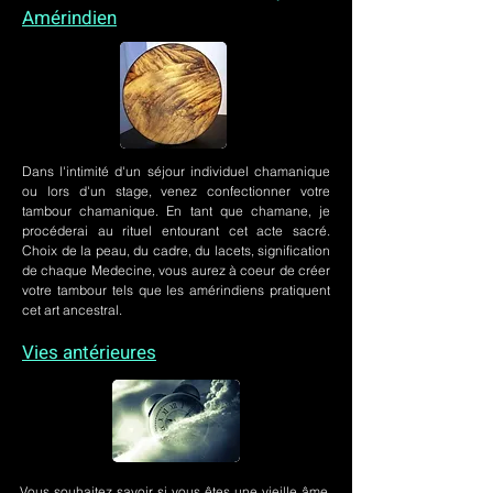
Amérindien
Dans l'intimité d'un
séjour individuel chamanique
ou lors
d'un stage
, venez confectionner votre
tambour chamanique. En tant que chamane, je
procéderai au rituel entourant cet acte sacré.
Choix de la peau, du cadre, du lacets, signification
de chaque Medecine, vous aurez à coeur de créer
votre tambour tels que les amérindiens pratiquent
cet art ancestral.
Vies antérieures
Vous souhaitez savoir si vous êtes une vieille âme