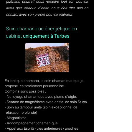
guérison pourrait nous remettre tout son pouvoir,
alors que chacun d’entre nous doit être mis en
contact avec son propre pouvoir intérieur.
Soin chamanique énergétique en
cabinet
uniquement à Tarbes
En tant que chamane, le soin chamanique que je
propose est totalement personnalisé.
Combinaisons possibles :
- Nettoyage chamanique avec plume d'aigle.
-
Séance de magnétisme avec cristal de soin Stupa.
- Soin au tambour unité (soin exceptionnel de
relaxation profonde)
- Magnétisme
- Accompagnement chamanique
- Appel aux Esprits (vies antérieures / proches