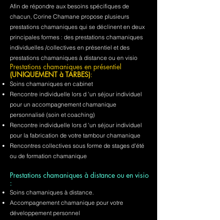
Afin de répondre aux besoins spécifiques de
chacun, Corine Chamane propose plusieurs
prestations chamaniques qui se déclinent en deux
principales formes : des prestations chamaniques
individuelles /collectives en présentiel et des
prestations chamaniques à distance ou en visio
Prestations chamaniques en présentiel
(UNIQUEMENT à TARBES)
:
Soins chamaniques en cabinet
Rencontre individuelle lors d 'un séjour individuel
pour un accompagnement chamanique
personnalisé (soin et coaching)
Rencontre individuelle lors d 'un séjour individuel
pour la fabrication de votre tambour chamanique
Rencontres collectives sous forme de stages d'été
ou de formation chamanique
Prestations chamaniques à distance ou en visio
:
Soins chamaniques à distance.
Accompagnement chamanique pour votre
développement personnel