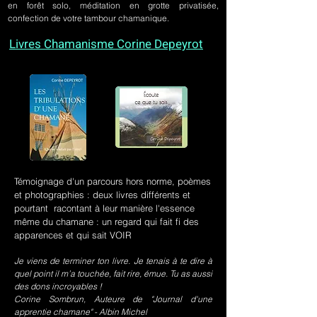
en forêt solo, méditation en grotte privatisée,
confection de votre tambour chamanique.
Livres Chamanisme Corine Depeyrot
Témoignage d'un parcours hors norme, poèmes
et photographies : deux livres différents et
pourtant racontant à leur manière l'essence
même du chamane : un regard qui fait fi des
apparences et qui sait VOIR
Je viens de terminer ton livre. Je tenais à te dire à
quel point il m’a touchée, fait rire, émue. Tu as aussi
des dons incroyables !
Corine Sombrun, Auteure de "Journal d'une
apprentie chamane" - Albin Michel