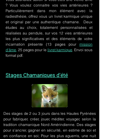
? Vous voulez connaitre vos vies antérieures ?
Particulièrement dans mon élément avec la
radiesthésie, offrez vous un livret karmique unique
et original par une authentique chamane. Deux
études au choix, totalement personnalisées et
réalisées au pendule, sur
vos 12 vies antérieures
les plus significatives et des éléments de votre
incarnation présente
(13 pages pour
mission
d'âme,
25 pages pour le
livret karmique
. Envoi sous
format pdf.
Stages Chamaniques d'été
Des stages de 2 ou 3 jours
dans les Hautes Pyrénées
pour fabriquer, créer, jouer, méditer, voyager, selon la
tradition chamanique Nord Amérindienne. Des stages
pour s'ancrer, gagner en sécurité, en estime de soi et
en confiance en soi; Pour les plus aguerris, une nuit