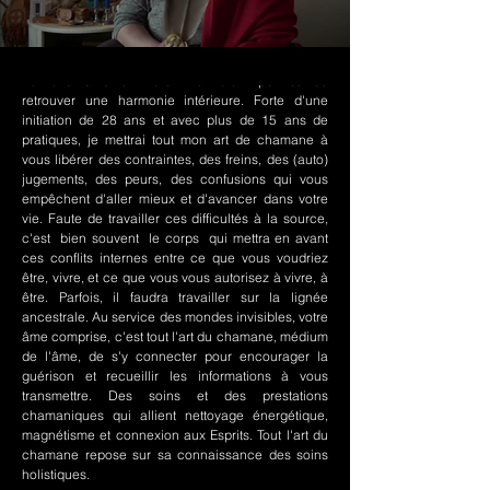
Le chamanisme Nord-Amérindien permet de
retrouver une harmonie intérieure. Forte d'une
initiation de 28 ans et avec plus de 15 ans de
pratiques, je mettrai tout mon art de chamane à
vous libérer des contraintes, des freins, des (auto)
jugements, des peurs, des confusions qui vous
empêchent d'aller mieux et d'avancer dans votre
vie. Faute de travailler ces difficultés à la source,
c'est bien souvent le corps qui mettra en avant
ces conflits internes entre ce que vous voudriez
être, vivre, et ce que vous vous autorisez à vivre, à
être. Parfois, il faudra travailler sur la lignée
ancestrale. Au service des mondes invisibles, votre
âme comprise, c'est tout l'art du chamane, médium
de l'âme, de s'y connecter pour encourager la
guérison et recueillir les informations à vous
transmettre. Des soins et des prestations
chamaniques qui allient nettoyage énergétique,
magnétisme et connexion aux Esprits. Tout l'art du
chamane repose sur sa connaissance des soins
holistiques.