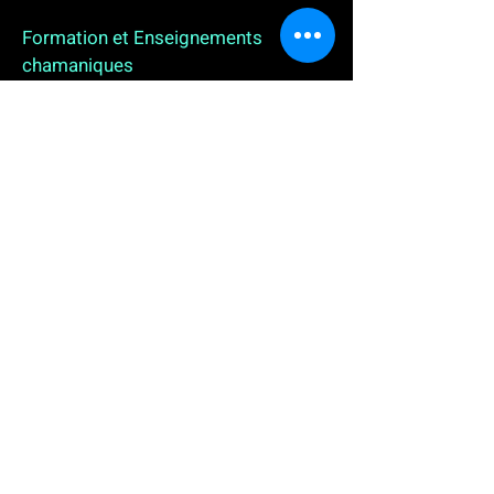
Formation et Enseignements
chamaniques
3 enseignements en ligne. L'enseignement sur 1
an
People
, pour toutes celles et tous ceux qui
souhaitent se (re)découvrir, se reconnecter,
avancer, progresser autrement au plus près de leur
vraie nature. L'enseignement sur 2 ans dédié aux
Thérapeutes
déjà en exercice, et enfin
l'enseignement sur 5 ans des
Aspirants Chamanes