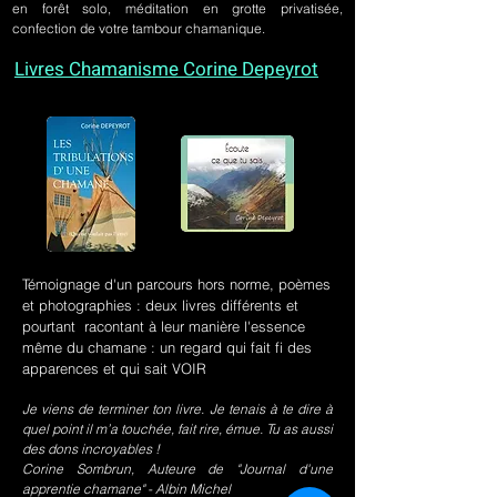
en forêt solo, méditation en grotte privatisée,
confection de votre tambour chamanique.
Livres Chamanisme Corine Depeyrot
Témoignage d'un parcours hors norme, poèmes
et photographies : deux livres différents et
pourtant racontant à leur manière l'essence
même du chamane : un regard qui fait fi des
apparences et qui sait VOIR
Je viens de terminer ton livre. Je tenais à te dire à
quel point il m’a touchée, fait rire, émue. Tu as aussi
des dons incroyables !
Corine Sombrun, Auteure de "Journal d'une
apprentie chamane" - Albin Michel