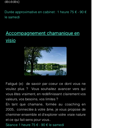
décédés)
Durée approximative en cabinet : 1 heure 75 € - 90 €
le samedi
Accompagnement chamanique en
visio
Fatigué (e) de savoir par coeur ce dont vous ne
voulez plus ? Vous souhaitez avancer vers qui
vous êtes vraiment, en redéfinissant clairement vos
valeurs, vos besoins, vos limites ?
En tant que chamane, formée au coaching en
2005, connectée à votre âme, je vous propose de
cheminer ensemble et d'explorer votre vraie nature
et ce qui fait sens pour vous..
Séance 1 heure 75 € - 90 € le samedi