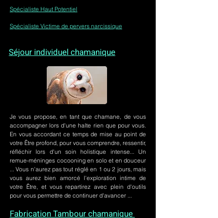
Spécialiste Haut Potentiel
Spécialiste Victime de pervers narcissique
Séjour individuel chamanique
Je vous propose, en tant que chamane, de vous
accompagner lors d'une halte rien que pour vous.
En vous accordant ce temps de mise au point de
votre Être profond, pour vous comprendre, ressentir,
réfléchir lors d'un soin holistique intense... Un
remue-méninges cocooning en solo et en douceur
... Vous n'aurez pas tout réglé en 1 ou 2 jours, mais
vous aurez bien amorcé l'exploration intime de
votre Être, et vous repartirez avec plein d'outils
pour vous permettre de continuer d'avancer ...
Fabrication Tambour chamanique