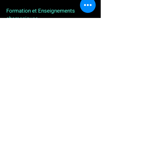
Formation et Enseignements
chamaniques
3 enseignements en ligne. L'enseignement sur 1
an
People
, pour toutes celles et tous ceux qui
souhaitent se (re)découvrir, se reconnecter,
avancer, progresser autrement au plus près de leur
vraie nature. L'enseignement sur 2 ans dédié aux
Thérapeutes
déjà en exercice, et enfin
l'enseignement sur 5 ans des
Aspirants Chamanes