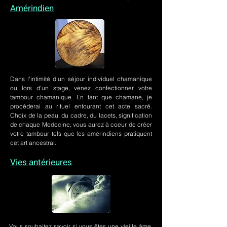
Amérindien
Dans l'intimité d'un
séjour individuel chamanique
ou lors
d'un stage
, venez confectionner votre
tambour chamanique. En tant que chamane, je
procéderai au rituel entourant cet acte sacré.
Choix de la peau, du cadre, du lacets, signification
de chaque Medecine, vous aurez à coeur de créer
votre tambour tels que les amérindiens pratiquent
cet art ancestral.
Vies antérieures
Vous souhaitez savoir si vous êtes une vieille âme