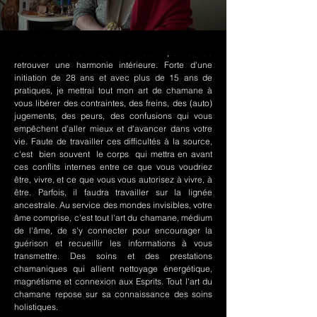
Le chamanisme Nord-Amérindien permet de
retrouver une harmonie intérieure. Forte d'une
initiation de 28 ans et avec plus de 15 ans de
pratiques, je mettrai tout mon art de chamane à
vous libérer des contraintes, des freins, des (auto)
jugements, des peurs, des confusions qui vous
empêchent d'aller mieux et d'avancer dans votre
vie. Faute de travailler ces difficultés à la source,
c'est bien souvent le corps qui mettra en avant
ces conflits internes entre ce que vous voudriez
être, vivre, et ce que vous vous autorisez à vivre, à
être. Parfois, il faudra travailler sur la lignée
ancestrale. Au service des mondes invisibles, votre
âme comprise, c'est tout l'art du chamane, médium
de l'âme, de s'y connecter pour encourager la
guérison et recueillir les informations à vous
transmettre. Des soins et des prestations
chamaniques qui allient nettoyage énergétique,
magnétisme et connexion aux Esprits. Tout l'art du
chamane repose sur sa connaissance des soins
holistiques.