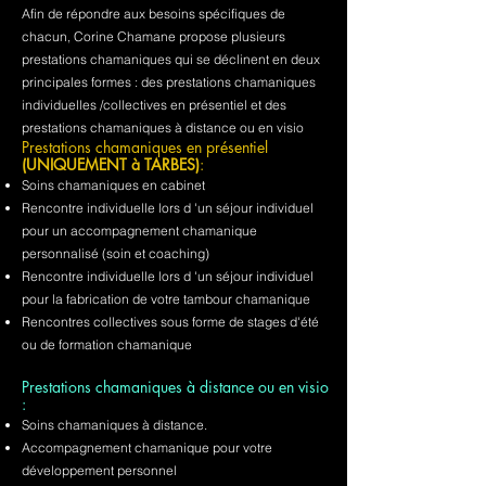
Afin de répondre aux besoins spécifiques de
chacun, Corine Chamane propose plusieurs
prestations chamaniques qui se déclinent en deux
principales formes : des prestations chamaniques
individuelles /collectives en présentiel et des
prestations chamaniques à distance ou en visio
Prestations chamaniques en présentiel
(UNIQUEMENT à TARBES)
:
Soins chamaniques en cabinet
Rencontre individuelle lors d 'un séjour individuel
pour un accompagnement chamanique
personnalisé (soin et coaching)
Rencontre individuelle lors d 'un séjour individuel
pour la fabrication de votre tambour chamanique
Rencontres collectives sous forme de stages d'été
ou de formation chamanique
Prestations chamaniques à distance ou en visio
:
Soins chamaniques à distance.
Accompagnement chamanique pour votre
développement personnel