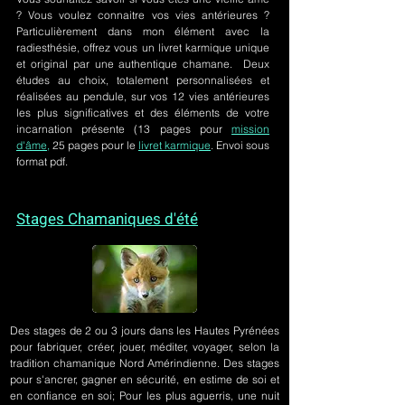
? Vous voulez connaitre vos vies antérieures ?
Particulièrement dans mon élément avec la
radiesthésie, offrez vous un livret karmique unique
et original par une authentique chamane. Deux
études au choix, totalement personnalisées et
réalisées au pendule, sur
vos 12 vies antérieures
les plus significatives et des éléments de votre
incarnation présente
(13 pages pour
mission
d'âme,
25 pages pour le
livret karmique
. Envoi sous
format pdf.
Stages Chamaniques d'été
Des stages de 2 ou 3 jours
dans les Hautes Pyrénées
pour fabriquer, créer, jouer, méditer, voyager, selon la
tradition chamanique Nord Amérindienne. Des stages
pour s'ancrer, gagner en sécurité, en estime de soi et
en confiance en soi; Pour les plus aguerris, une nuit