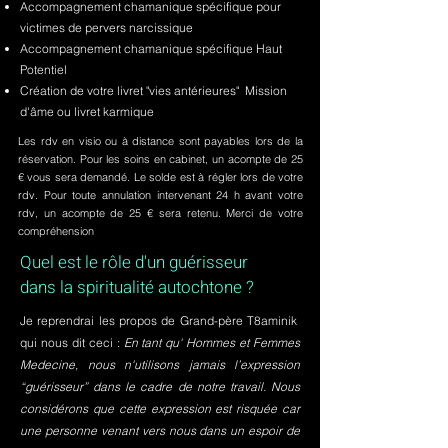
Accompagnement chamanique spécifique pour
victimes de pervers narcissique
Accompagnement chamanique spécifique Haut
Potentiel
Création de votre livret "vies antérieures" Mission
d'âme ou livret karmique
Les rdv en visio ou à distance sont payables lors de la
réservation. Pour les soins en cabinet, un acompte de 25
€ vous sera demandé. Le solde est à régler lors de votre
rdv. Pour toute annulation intervenant 24 h avant votre
rdv, un acompte de 25 € sera retenu. Merci de votre
compréhension
Quel est le rôle d'un guérisseur
dans la spiritualité autochtone ?
Je reprendrai les propos de Grand-père T8aminik
qui nous dit ceci :
En tant qu' Hommes et Femmes
Medecine, nous n'utilisons jamais l’expression
“guérisseur” dans le cadre de notre travail. Nous
considérons que cette expression est risquée car
une personne venant vers nous dans un espoir de