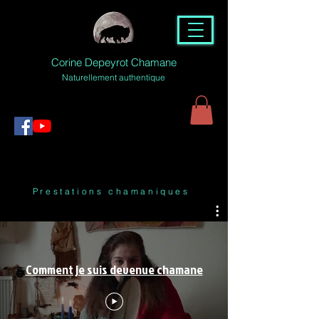
Corine Depeyrot Chamane
Naturellement authentique
Prestations chamaniques
Comment je suis devenue chamane