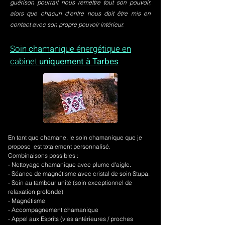
guérison pourrait nous remettre tout son pouvoir,
alors que chacun d’entre nous doit être mis en
contact avec son propre pouvoir intérieur.
Soin chamanique énergétique en
cabinet
uniquement à Tarbes
En tant que chamane, le soin chamanique que je
propose est totalement personnalisé.
Combinaisons possibles :
- Nettoyage chamanique avec plume d'aigle.
-
Séance de magnétisme avec cristal de soin Stupa.
- Soin au tambour unité (soin exceptionnel de
relaxation profonde)
- Magnétisme
- Accompagnement chamanique
- Appel aux Esprits (vies antérieures / proches