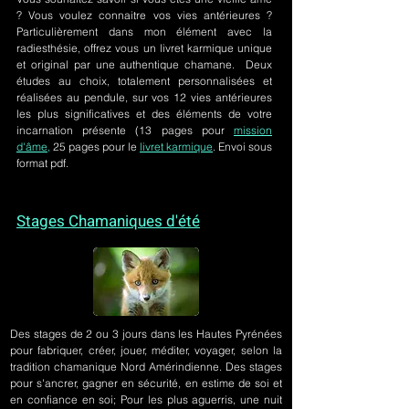
? Vous voulez connaitre vos vies antérieures ?
Particulièrement dans mon élément avec la
radiesthésie, offrez vous un livret karmique unique
et original par une authentique chamane. Deux
études au choix, totalement personnalisées et
réalisées au pendule, sur
vos 12 vies antérieures
les plus significatives et des éléments de votre
incarnation présente
(13 pages pour
mission
d'âme,
25 pages pour le
livret karmique
. Envoi sous
format pdf.
Stages Chamaniques d'été
Des stages de 2 ou 3 jours
dans les Hautes Pyrénées
pour fabriquer, créer, jouer, méditer, voyager, selon la
tradition chamanique Nord Amérindienne. Des stages
pour s'ancrer, gagner en sécurité, en estime de soi et
en confiance en soi; Pour les plus aguerris, une nuit