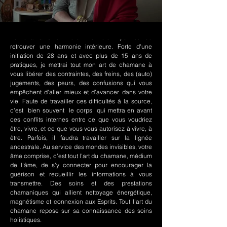
Le chamanisme Nord-Amérindien permet de
retrouver une harmonie intérieure. Forte d'une
initiation de 28 ans et avec plus de 15 ans de
pratiques, je mettrai tout mon art de chamane à
vous libérer des contraintes, des freins, des (auto)
jugements, des peurs, des confusions qui vous
empêchent d'aller mieux et d'avancer dans votre
vie. Faute de travailler ces difficultés à la source,
c'est bien souvent le corps qui mettra en avant
ces conflits internes entre ce que vous voudriez
être, vivre, et ce que vous vous autorisez à vivre, à
être. Parfois, il faudra travailler sur la lignée
ancestrale. Au service des mondes invisibles, votre
âme comprise, c'est tout l'art du chamane, médium
de l'âme, de s'y connecter pour encourager la
guérison et recueillir les informations à vous
transmettre. Des soins et des prestations
chamaniques qui allient nettoyage énergétique,
magnétisme et connexion aux Esprits. Tout l'art du
chamane repose sur sa connaissance des soins
holistiques.