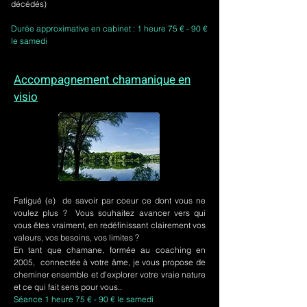
décédés)
Durée approximative en cabinet : 1 heure 75 € - 90 €
le samedi
Accompagnement chamanique en
visio
Fatigué (e) de savoir par coeur ce dont vous ne
voulez plus ? Vous souhaitez avancer vers qui
vous êtes vraiment, en redéfinissant clairement vos
valeurs, vos besoins, vos limites ?
En tant que chamane, formée au coaching en
2005, connectée à votre âme, je vous propose de
cheminer ensemble et d'explorer votre vraie nature
et ce qui fait sens pour vous..
Séance 1 heure 75 € - 90 € le samedi