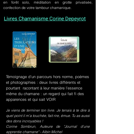
en forêt solo, méditation en grotte privatisée,
confection de votre tambour chamanique.
Livres Chamanisme Corine Depeyrot
Témoignage d'un parcours hors norme, poèmes
et photographies : deux livres différents et
pourtant racontant à leur manière l'essence
même du chamane : un regard qui fait fi des
apparences et qui sait VOIR
Je viens de terminer ton livre. Je tenais à te dire à
quel point il m’a touchée, fait rire, émue. Tu as aussi
des dons incroyables !
Corine Sombrun, Auteure de "Journal d'une
apprentie chamane" - Albin Michel