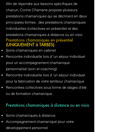
Afin de répondre aux besoins spécifiques de
chacun, Corine Chamane propose plusieurs
prestations chamaniques qui se déclinent en deux
principales formes : des prestations chamaniques
individuelles /collectives en présentiel et des
prestations chamaniques à distance ou en visio
Prestations chamaniques en présentiel
(UNIQUEMENT à TARBES)
:
Soins chamaniques en cabinet
Rencontre individuelle lors d 'un séjour individuel
pour un accompagnement chamanique
personnalisé (soin et coaching)
Rencontre individuelle lors d 'un séjour individuel
pour la fabrication de votre tambour chamanique
Rencontres collectives sous forme de stages d'été
ou de formation chamanique
Prestations chamaniques à distance ou en visio
:
Soins chamaniques à distance.
Accompagnement chamanique pour votre
développement personnel