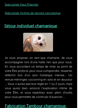
Spécialiste Haut Potentiel
Spécialiste Victime de pervers narcissique
Séjour individuel chamanique
Je vous propose, en tant que chamane, de vous
accompagner lors d'une halte rien que pour vous.
En vous accordant ce temps de mise au point de
votre Être profond, pour vous comprendre, ressentir,
réfléchir lors d'un soin holistique intense... Un
remue-méninges cocooning en solo et en douceur
... Vous n'aurez pas tout réglé en 1 ou 2 jours, mais
vous aurez bien amorcé l'exploration intime de
votre Être, et vous repartirez avec plein d'outils
pour vous permettre de continuer d'avancer ...
Fabrication Tambour chamanique