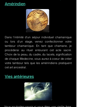
Amérindien
Dans l'intimité d'un
séjour individuel chamanique
ou lors
d'un stage
, venez confectionner votre
tambour chamanique. En tant que chamane, je
procéderai au rituel entourant cet acte sacré.
Choix de la peau, du cadre, du lacets, signification
de chaque Medecine, vous aurez à coeur de créer
votre tambour tels que les amérindiens pratiquent
cet art ancestral.
Vies antérieures
Vous souhaitez savoir si vous êtes une vieille âme