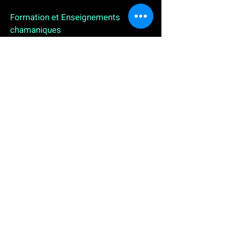
Formation et Enseignements
chamaniques
3 enseignements en ligne. L'enseignement sur 1
an
People
, pour toutes celles et tous ceux qui
souhaitent se (re)découvrir, se reconnecter,
avancer, progresser autrement au plus près de leur
vraie nature. L'enseignement sur 2 ans dédié aux
Thérapeutes
déjà en exercice, et enfin
l'enseignement sur 5 ans des
Aspirants Chamanes