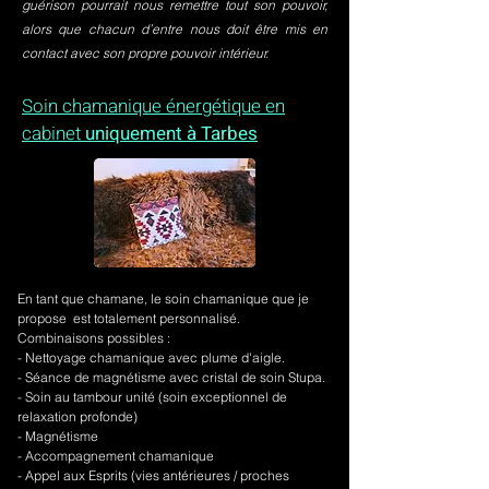
guérison pourrait nous remettre tout son pouvoir,
alors que chacun d’entre nous doit être mis en
contact avec son propre pouvoir intérieur.
Soin chamanique énergétique en
cabinet
uniquement à Tarbes
En tant que chamane, le soin chamanique que je
propose est totalement personnalisé.
Combinaisons possibles :
- Nettoyage chamanique avec plume d'aigle.
-
Séance de magnétisme avec cristal de soin Stupa.
- Soin au tambour unité (soin exceptionnel de
relaxation profonde)
- Magnétisme
- Accompagnement chamanique
- Appel aux Esprits (vies antérieures / proches