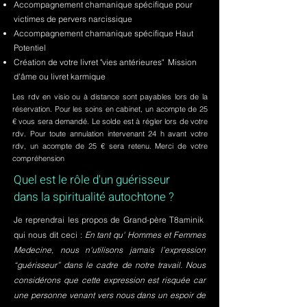
Accompagnement chamanique spécifique pour
victimes de pervers narcissique
Accompagnement chamanique spécifique Haut
Potentiel
Création de votre livret "vies antérieures" Mission
d'âme ou livret karmique
Les rdv en visio ou à distance sont payables lors de la
réservation. Pour les soins en cabinet, un acompte de 25
€ vous sera demandé. Le solde est à régler lors de votre
rdv. Pour toute annulation intervenant 24 h avant votre
rdv, un acompte de 25 € sera retenu. Merci de votre
compréhension
Quel est le rôle d'un guérisseur
dans la spiritualité autochtone ?
Je reprendrai les propos de Grand-père T8aminik
qui nous dit ceci :
En tant qu' Hommes et Femmes
Medecine, nous n'utilisons jamais l’expression
“guérisseur” dans le cadre de notre travail. Nous
considérons que cette expression est risquée car
une personne venant vers nous dans un espoir de