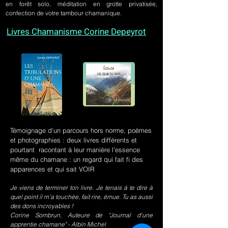
en forêt solo, méditation en grotte privatisée,
confection de votre tambour chamanique.
Livres Chamanisme Corine Depeyrot
Témoignage d'un parcours hors norme, poèmes
et photographies : deux livres différents et
pourtant racontant à leur manière l'essence
même du chamane : un regard qui fait fi des
apparences et qui sait VOIR
Je viens de terminer ton livre. Je tenais à te dire à
quel point il m’a touchée, fait rire, émue. Tu as aussi
des dons incroyables !
Corine Sombrun, Auteure de "Journal d'une
apprentie chamane" - Albin Michel