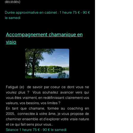
décédés)
Durée approximative en cabinet : 1 heure 75 € - 90 €
le samedi
Accompagnement chamanique en
visio
Fatigué (e) de savoir par coeur ce dont vous ne
voulez plus ? Vous souhaitez avancer vers qui
vous êtes vraiment, en redéfinissant clairement vos
valeurs, vos besoins, vos limites ?
En tant que chamane, formée au coaching en
2005, connectée à votre âme, je vous propose de
cheminer ensemble et d'explorer votre vraie nature
et ce qui fait sens pour vous..
Séance 1 heure 75 € - 90 € le samedi