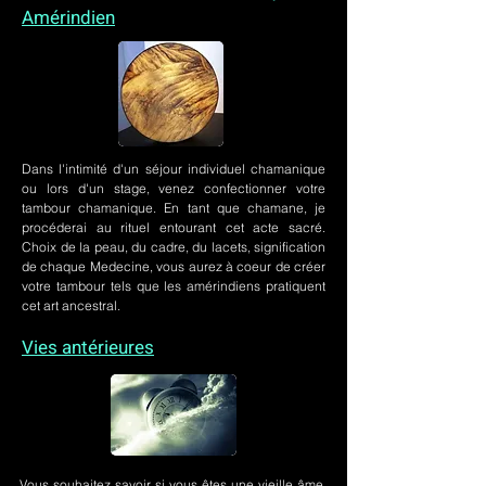
Amérindien
Dans l'intimité d'un
séjour individuel chamanique
ou lors
d'un stage
, venez confectionner votre
tambour chamanique. En tant que chamane, je
procéderai au rituel entourant cet acte sacré.
Choix de la peau, du cadre, du lacets, signification
de chaque Medecine, vous aurez à coeur de créer
votre tambour tels que les amérindiens pratiquent
cet art ancestral.
Vies antérieures
Vous souhaitez savoir si vous êtes une vieille âme