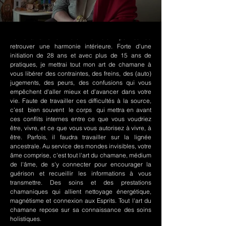
Le chamanisme Nord-Amérindien permet de
retrouver une harmonie intérieure. Forte d'une
initiation de 28 ans et avec plus de 15 ans de
pratiques, je mettrai tout mon art de chamane à
vous libérer des contraintes, des freins, des (auto)
jugements, des peurs, des confusions qui vous
empêchent d'aller mieux et d'avancer dans votre
vie. Faute de travailler ces difficultés à la source,
c'est bien souvent le corps qui mettra en avant
ces conflits internes entre ce que vous voudriez
être, vivre, et ce que vous vous autorisez à vivre, à
être. Parfois, il faudra travailler sur la lignée
ancestrale. Au service des mondes invisibles, votre
âme comprise, c'est tout l'art du chamane, médium
de l'âme, de s'y connecter pour encourager la
guérison et recueillir les informations à vous
transmettre. Des soins et des prestations
chamaniques qui allient nettoyage énergétique,
magnétisme et connexion aux Esprits. Tout l'art du
chamane repose sur sa connaissance des soins
holistiques.