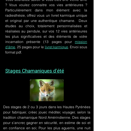
? Vous voulez connaitre vos vies antérieures ?
Particulièrement dans mon élément avec la
radiesthésie, offrez vous un livret karmique unique
et original par une authentique chamane. Deux
études au choix, totalement personnalisées et
réalisées au pendule, sur
vos 12 vies antérieures
les plus significatives et des éléments de votre
incarnation présente
(13 pages pour
mission
d'âme,
25 pages pour le
livret karmique
. Envoi sous
format pdf.
Stages Chamaniques d'été
Des stages de 2 ou 3 jours
dans les Hautes Pyrénées
pour fabriquer, créer, jouer, méditer, voyager, selon la
tradition chamanique Nord Amérindienne. Des stages
pour s'ancrer, gagner en sécurité, en estime de soi et
en confiance en soi; Pour les plus aguerris, une nuit