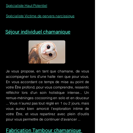
Spécialiste Haut Potentiel
Spécialiste Victime de pervers narcissique
Séjour individuel chamanique
Je vous propose, en tant que chamane, de vous
accompagner lors d'une halte rien que pour vous.
En vous accordant ce temps de mise au point de
votre Être profond, pour vous comprendre, ressentir,
réfléchir lors d'un soin holistique intense... Un
remue-méninges cocooning en solo et en douceur
... Vous n'aurez pas tout réglé en 1 ou 2 jours, mais
vous aurez bien amorcé l'exploration intime de
votre Être, et vous repartirez avec plein d'outils
pour vous permettre de continuer d'avancer ...
Fabrication Tambour chamanique