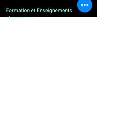
Formation et Enseignements
chamaniques
3 enseignements en ligne. L'enseignement sur 1
an
People
, pour toutes celles et tous ceux qui
souhaitent se (re)découvrir, se reconnecter,
avancer, progresser autrement au plus près de leur
vraie nature. L'enseignement sur 2 ans dédié aux
Thérapeutes
déjà en exercice, et enfin
l'enseignement sur 5 ans des
Aspirants Chamanes