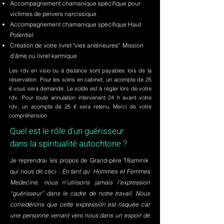
Accompagnement chamanique spécifique pour
victimes de pervers narcissique
Accompagnement chamanique spécifique Haut
Potentiel
Création de votre livret "vies antérieures" Mission
d'âme ou livret karmique
Les rdv en visio ou à distance sont payables lors de la
réservation. Pour les soins en cabinet, un acompte de 25
€ vous sera demandé. Le solde est à régler lors de votre
rdv. Pour toute annulation intervenant 24 h avant votre
rdv, un acompte de 25 € sera retenu. Merci de votre
compréhension
Quel est le rôle d'un guérisseur
dans la spiritualité autochtone ?
Je reprendrai les propos de Grand-père T8aminik
qui nous dit ceci :
En tant qu' Hommes et Femmes
Medecine, nous n'utilisons jamais l’expression
“guérisseur” dans le cadre de notre travail. Nous
considérons que cette expression est risquée car
une personne venant vers nous dans un espoir de