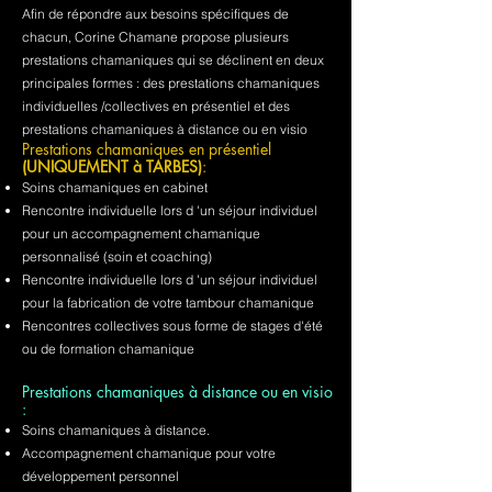
Afin de répondre aux besoins spécifiques de
chacun, Corine Chamane propose plusieurs
prestations chamaniques qui se déclinent en deux
principales formes : des prestations chamaniques
individuelles /collectives en présentiel et des
prestations chamaniques à distance ou en visio
Prestations chamaniques en présentiel
(UNIQUEMENT à TARBES)
:
Soins chamaniques en cabinet
Rencontre individuelle lors d 'un séjour individuel
pour un accompagnement chamanique
personnalisé (soin et coaching)
Rencontre individuelle lors d 'un séjour individuel
pour la fabrication de votre tambour chamanique
Rencontres collectives sous forme de stages d'été
ou de formation chamanique
Prestations chamaniques à distance ou en visio
:
Soins chamaniques à distance.
Accompagnement chamanique pour votre
développement personnel