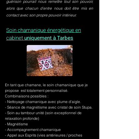
guérison pourrait nous remettre tout son pouvoir,
alors que chacun d’entre nous doit être mis en
contact avec son propre pouvoir intérieur.
Soin chamanique énergétique en
cabinet
uniquement à Tarbes
En tant que chamane, le soin chamanique que je
propose est totalement personnalisé.
Combinaisons possibles :
- Nettoyage chamanique avec plume d'aigle.
-
Séance de magnétisme avec cristal de soin Stupa.
- Soin au tambour unité (soin exceptionnel de
relaxation profonde)
- Magnétisme
- Accompagnement chamanique
- Appel aux Esprits (vies antérieures / proches