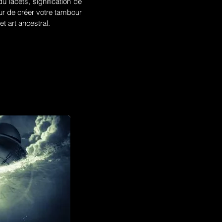
u lacets, signification de
r de créer votre tambour
t art ancestral.