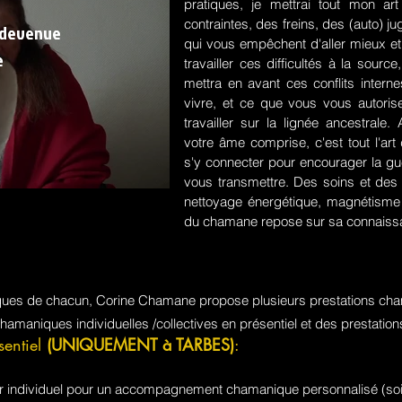
pratiques, je mettrai tout mon a
contraintes, des freins, des (auto) 
 devenue
qui vous empêchent d'aller mieux et
e
travailler ces difficultés à la sou
mettra en avant ces conflits intern
vivre, et ce que vous vous autorisez
travailler sur la lignée ancestrale
votre âme comprise, c'est tout l'a
s'y connecter pour encourager la guér
vous transmettre. Des soins et des 
nettoyage énergétique, magnétisme e
du chamane repose sur sa connaissa
iques de chacun, Corine Chamane propose plusieurs prestations cha
chamaniques individuelles /collectives en présentiel et des prestati
sentiel
(UNIQUEMENT à TARBES)
:
jour individuel pour un accompagnement chamanique personnalisé (soi