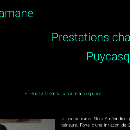
hamane
Prestations c
Puycasq
Prestations chamaniques
Le chamanisme Nord-Amérindien p
intérieure. Forte d'une initiation 