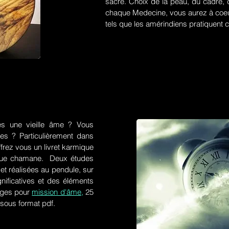
sacré. Choix de la peau, du cadre, d
chaque Medecine, vous aurez à coeu
tels que les amérindiens pratiquent ce
es une vieille âme ? Vous
res ? Particulièrement dans
frez vous un livret karmique
tique chamane. Deux études
et réalisées au pendule, sur
gnificatives et des éléments
ges pour
mission d'âme,
25
 sous format pdf.