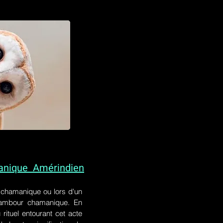
anique Amérindien
l chamanique
ou lors
d'un
 tambour chamanique. En
rituel entourant cet acte