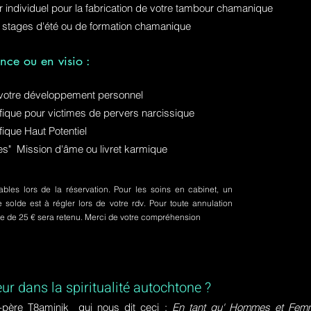
ur individuel pour la fabrication de votre tambour chamanique
 stages d'été ou de formation chamanique
nce ou en visio :
otre développement personnel
ue pour victimes de pervers narcissique
que Haut Potentiel
ures" Mission d'âme ou livret karmique
bles lors de la réservation. Pour les soins en cabinet, un
olde est à régler lors de votre rdv. Pour toute annulation
pte de 25 € sera retenu. Merci de votre compréhension
eur dans la spiritualité autochtone ?
-père T8aminik qui nous dit ceci :
En tant qu' Hommes et Femme