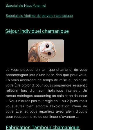
Spécialiste Haut Potentiel
Spécialiste Victime de pervers narcissique
Séjour individuel chamanique
Je vous propose, en tant que chamane, de vous
accompagner lors d'une halte rien que pour vous.
En vous accordant ce temps de mise au point de
votre Être profond, pour vous comprendre, ressentir,
réfléchir lors d'un soin holistique intense... Un
remue-méninges cocooning en solo et en douceur
... Vous n'aurez pas tout réglé en 1 ou 2 jours, mais
vous aurez bien amorcé l'exploration intime de
votre Être, et vous repartirez avec plein d'outils
pour vous permettre de continuer d'avancer ...
Fabrication Tambour chamanique