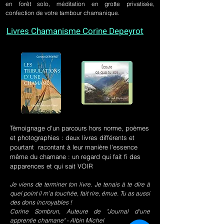
en forêt solo, méditation en grotte privatisée,
confection de votre tambour chamanique.
Livres Chamanisme Corine Depeyrot
Témoignage d'un parcours hors norme, poèmes
et photographies : deux livres différents et
pourtant racontant à leur manière l'essence
même du chamane : un regard qui fait fi des
apparences et qui sait VOIR
Je viens de terminer ton livre. Je tenais à te dire à
quel point il m’a touchée, fait rire, émue. Tu as aussi
des dons incroyables !
Corine Sombrun, Auteure de "Journal d'une
apprentie chamane" - Albin Michel