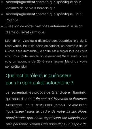
Accompagnement chamanique spécifique pour
victimes de pervers narcissique
Accompagnement chamanique spécifique Haut
Potentiel
Création de votre livret "vies antérieures" Mission
d'âme ou livret karmique
Les rdv en visio ou à distance sont payables lors de la
réservation. Pour les soins en cabinet, un acompte de 25
€ vous sera demandé. Le solde est à régler lors de votre
rdv. Pour toute annulation intervenant 24 h avant votre
rdv, un acompte de 25 € sera retenu. Merci de votre
compréhension
Quel est le rôle d'un guérisseur
dans la spiritualité autochtone ?
Je reprendrai les propos de Grand-père T8aminik
qui nous dit ceci :
En tant qu' Hommes et Femmes
Medecine, nous n'utilisons jamais l’expression
“guérisseur” dans le cadre de notre travail. Nous
considérons que cette expression est risquée car
une personne venant vers nous dans un espoir de