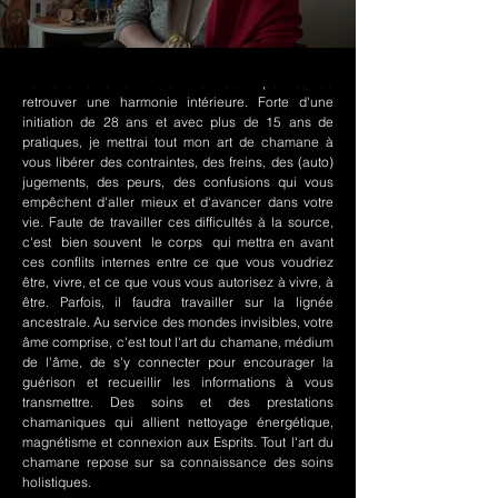
Le chamanisme Nord-Amérindien permet de
retrouver une harmonie intérieure. Forte d'une
initiation de 28 ans et avec plus de 15 ans de
pratiques, je mettrai tout mon art de chamane à
vous libérer des contraintes, des freins, des (auto)
jugements, des peurs, des confusions qui vous
empêchent d'aller mieux et d'avancer dans votre
vie. Faute de travailler ces difficultés à la source,
c'est bien souvent le corps qui mettra en avant
ces conflits internes entre ce que vous voudriez
être, vivre, et ce que vous vous autorisez à vivre, à
être. Parfois, il faudra travailler sur la lignée
ancestrale. Au service des mondes invisibles, votre
âme comprise, c'est tout l'art du chamane, médium
de l'âme, de s'y connecter pour encourager la
guérison et recueillir les informations à vous
transmettre. Des soins et des prestations
chamaniques qui allient nettoyage énergétique,
magnétisme et connexion aux Esprits. Tout l'art du
chamane repose sur sa connaissance des soins
holistiques.