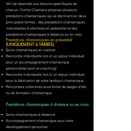
Afin de répondre aux besoins spécifiques de
chacun, Corine Chamane propose plusieurs
prestations chamaniques qui se déclinent en deux
principales formes : des prestations chamaniques
individuelles /collectives en présentiel et des
prestations chamaniques à distance ou en visio
Prestations chamaniques en présentiel
(UNIQUEMENT à TARBES)
:
Soins chamaniques en cabinet
Rencontre individuelle lors d 'un séjour individuel
pour un accompagnement chamanique
personnalisé (soin et coaching)
Rencontre individuelle lors d 'un séjour individuel
pour la fabrication de votre tambour chamanique
Rencontres collectives sous forme de stages d'été
ou de formation chamanique
Prestations chamaniques à distance ou en visio
:
Soins chamaniques à distance.
Accompagnement chamanique pour votre
développement personnel