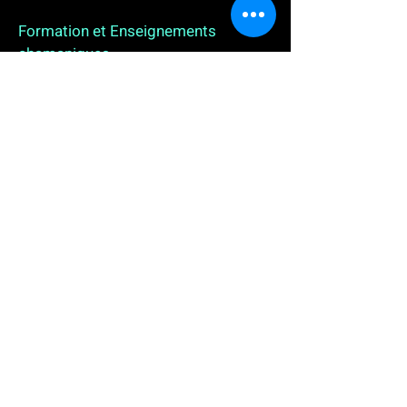
Formation et Enseignements
chamaniques
3 enseignements en ligne. L'enseignement sur 1
an
People
, pour toutes celles et tous ceux qui
souhaitent se (re)découvrir, se reconnecter,
avancer, progresser autrement au plus près de leur
vraie nature. L'enseignement sur 2 ans dédié aux
Thérapeutes
déjà en exercice, et enfin
l'enseignement sur 5 ans des
Aspirants Chamanes