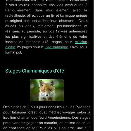
? Vous voulez connaitre vos vies antérieures ?
Particulièrement dans mon élément avec la
radiesthésie, offrez vous un livret karmique unique
et original par une authentique chamane. Deux
études au choix, totalement personnalisées et
réalisées au pendule, sur
vos 12 vies antérieures
les plus significatives et des éléments de votre
incarnation présente
(13 pages pour
mission
d'âme,
25 pages pour le
livret karmique
. Envoi sous
format pdf.
Stages Chamaniques d'été
Des stages de 2 ou 3 jours
dans les Hautes Pyrénées
pour fabriquer, créer, jouer, méditer, voyager, selon la
tradition chamanique Nord Amérindienne. Des stages
pour s'ancrer, gagner en sécurité, en estime de soi et
en confiance en soi; Pour les plus aguerris, une nuit