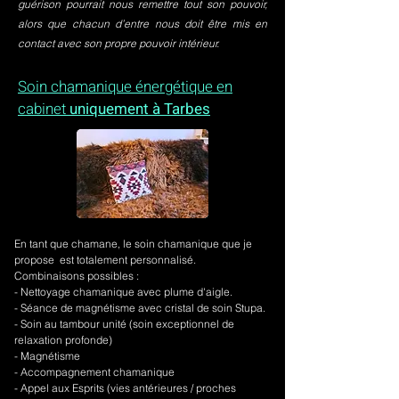
guérison pourrait nous remettre tout son pouvoir,
alors que chacun d’entre nous doit être mis en
contact avec son propre pouvoir intérieur.
Soin chamanique énergétique en
cabinet
uniquement à Tarbes
En tant que chamane, le soin chamanique que je
propose est totalement personnalisé.
Combinaisons possibles :
- Nettoyage chamanique avec plume d'aigle.
-
Séance de magnétisme avec cristal de soin Stupa.
- Soin au tambour unité (soin exceptionnel de
relaxation profonde)
- Magnétisme
- Accompagnement chamanique
- Appel aux Esprits (vies antérieures / proches