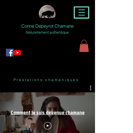
Corine Depeyrot Chamane
Naturellement authentique
Prestations chamaniques
Comment je suis devenue chamane