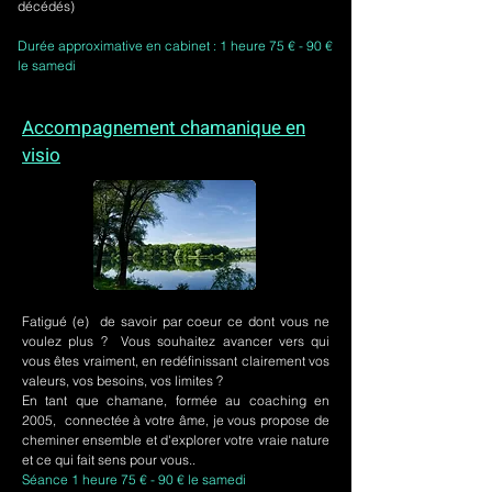
décédés)
Durée approximative en cabinet : 1 heure 75 € - 90 €
le samedi
Accompagnement chamanique en
visio
Fatigué (e) de savoir par coeur ce dont vous ne
voulez plus ? Vous souhaitez avancer vers qui
vous êtes vraiment, en redéfinissant clairement vos
valeurs, vos besoins, vos limites ?
En tant que chamane, formée au coaching en
2005, connectée à votre âme, je vous propose de
cheminer ensemble et d'explorer votre vraie nature
et ce qui fait sens pour vous..
Séance 1 heure 75 € - 90 € le samedi