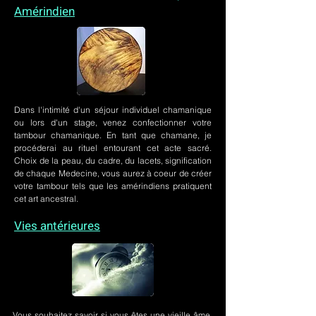
Amérindien
Dans l'intimité d'un
séjour individuel chamanique
ou lors
d'un stage
, venez confectionner votre
tambour chamanique. En tant que chamane, je
procéderai au rituel entourant cet acte sacré.
Choix de la peau, du cadre, du lacets, signification
de chaque Medecine, vous aurez à coeur de créer
votre tambour tels que les amérindiens pratiquent
cet art ancestral.
Vies antérieures
Vous souhaitez savoir si vous êtes une vieille âme