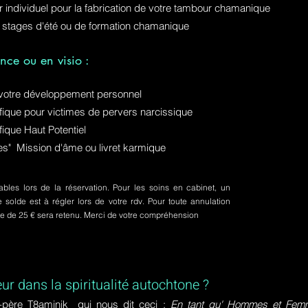
ur individuel pour la fabrication de votre tambour chamanique
 stages d'été ou de formation chamanique
nce ou en visio :
otre développement personnel
ue pour victimes de pervers narcissique
que Haut Potentiel
ures" Mission d'âme ou livret karmique
bles lors de la réservation. Pour les soins en cabinet, un
olde est à régler lors de votre rdv. Pour toute annulation
pte de 25 € sera retenu. Merci de votre compréhension
eur dans la spiritualité autochtone ?
-père T8aminik qui nous dit ceci :
En tant qu' Hommes et Femme