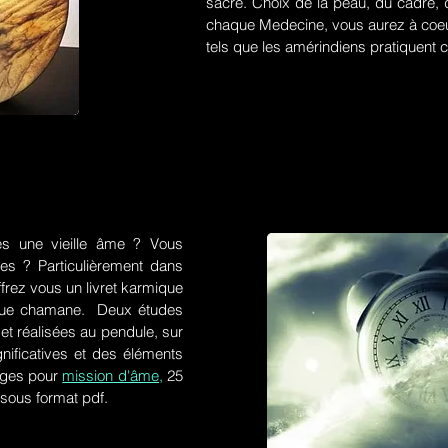
sacré. Choix de la peau, du cadre, d
chaque Medecine, vous aurez à coeu
tels que les amérindiens pratiquent ce
es une vieille âme ? Vous
res ? Particulièrement dans
frez vous un livret karmique
tique chamane. Deux études
et réalisées au pendule, sur
gnificatives et des éléments
ges pour
mission d'âme,
25
 sous format pdf.