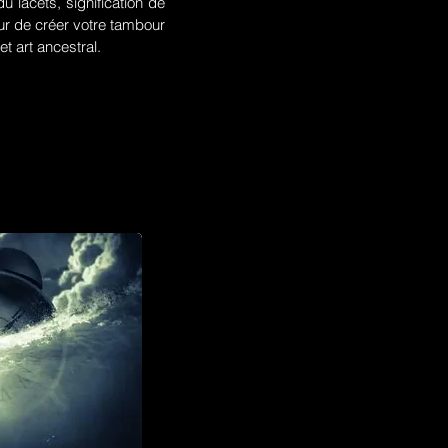
u lacets, signification de
r de créer votre tambour
t art ancestral.