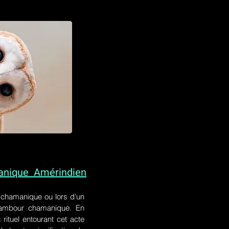
anique Amérindien
l chamanique
ou lors
d'un
 tambour chamanique. En
rituel entourant cet acte