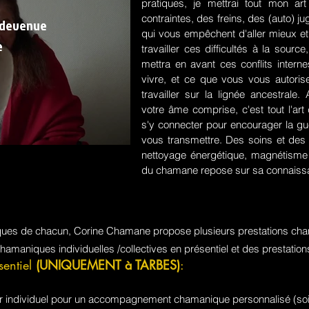
pratiques, je mettrai tout mon a
contraintes, des freins, des (auto) 
 devenue
qui vous empêchent d'aller mieux et
e
travailler ces difficultés à la sou
mettra en avant ces conflits intern
vivre, et ce que vous vous autorisez
travailler sur la lignée ancestrale
votre âme comprise, c'est tout l'a
s'y connecter pour encourager la guér
vous transmettre. Des soins et des 
nettoyage énergétique, magnétisme e
du chamane repose sur sa connaissa
iques de chacun, Corine Chamane propose plusieurs prestations cha
chamaniques individuelles /collectives en présentiel et des prestati
sentiel
(UNIQUEMENT à TARBES)
:
jour individuel pour un accompagnement chamanique personnalisé (soi