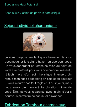
Spécialiste Haut Potentiel
Spécialiste Victime de pervers narcissique
Séjour individuel chamanique
Je vous propose, en tant que chamane, de vous
accompagner lors d'une halte rien que pour vous.
En vous accordant ce temps de mise au point de
votre Être profond, pour vous comprendre, ressentir,
réfléchir lors d'un soin holistique intense... Un
remue-méninges cocooning en solo et en douceur
... Vous n'aurez pas tout réglé en 1 ou 2 jours, mais
vous aurez bien amorcé l'exploration intime de
votre Être, et vous repartirez avec plein d'outils
pour vous permettre de continuer d'avancer ...
Fabrication Tambour chamanique