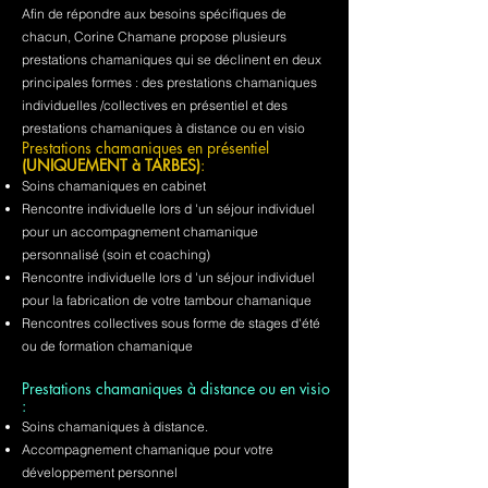
Afin de répondre aux besoins spécifiques de
chacun, Corine Chamane propose plusieurs
prestations chamaniques qui se déclinent en deux
principales formes : des prestations chamaniques
individuelles /collectives en présentiel et des
prestations chamaniques à distance ou en visio
Prestations chamaniques en présentiel
(UNIQUEMENT à TARBES)
:
Soins chamaniques en cabinet
Rencontre individuelle lors d 'un séjour individuel
pour un accompagnement chamanique
personnalisé (soin et coaching)
Rencontre individuelle lors d 'un séjour individuel
pour la fabrication de votre tambour chamanique
Rencontres collectives sous forme de stages d'été
ou de formation chamanique
Prestations chamaniques à distance ou en visio
:
Soins chamaniques à distance.
Accompagnement chamanique pour votre
développement personnel