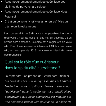
Accompagnement chamanique spécifique pour
victimes de pervers narcissique
Accompagnement chamanique spécifique Haut
Potentiel
Création de votre livret "vies antérieures" Mission
d'âme ou livret karmique
Les rdv en visio ou à distance sont payables lors de la
réservation. Pour les soins en cabinet, un acompte de 25
€ vous sera demandé. Le solde est à régler lors de votre
rdv. Pour toute annulation intervenant 24 h avant votre
rdv, un acompte de 25 € sera retenu. Merci de votre
compréhension
Quel est le rôle d'un guérisseur
dans la spiritualité autochtone ?
Je reprendrai les propos de Grand-père T8aminik
qui nous dit ceci :
En tant qu' Hommes et Femmes
Medecine, nous n'utilisons jamais l’expression
“guérisseur” dans le cadre de notre travail. Nous
considérons que cette expression est risquée car
une personne venant vers nous dans un espoir de