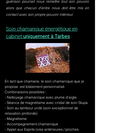
guérison pourrait nous remettre tout son pouvoir,
alors que chacun d’entre nous doit être mis en
contact avec son propre pouvoir intérieur.
Soin chamanique énergétique en
cabinet
uniquement à Tarbes
En tant que chamane, le soin chamanique que je
propose est totalement personnalisé.
Combinaisons possibles :
- Nettoyage chamanique avec plume d'aigle.
-
Séance de magnétisme avec cristal de soin Stupa.
- Soin au tambour unité (soin exceptionnel de
relaxation profonde)
- Magnétisme
- Accompagnement chamanique
- Appel aux Esprits (vies antérieures / proches