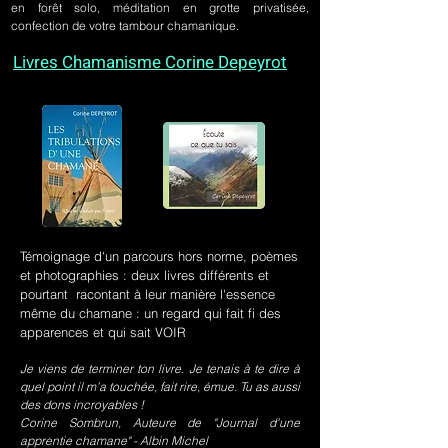
en forêt solo, méditation en grotte privatisée,
confection de votre tambour chamanique.
Livres Chamanisme Corine Depeyrot
Témoignage d'un parcours hors norme, poèmes
et photographies : deux livres différents et
pourtant racontant à leur manière l'essence
même du chamane : un regard qui fait fi des
apparences et qui sait VOIR
Je viens de terminer ton livre. Je tenais à te dire à
quel point il m’a touchée, fait rire, émue. Tu as aussi
des dons incroyables !
Corine Sombrun, Auteure de "Journal d'une
apprentie chamane" - Albin Michel