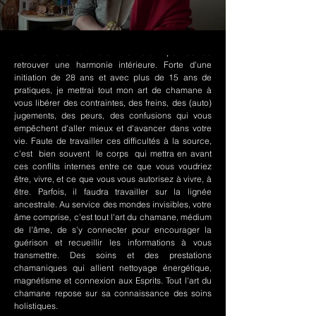
Le chamanisme Nord-Amérindien permet de
retrouver une harmonie intérieure. Forte d'une
initiation de 28 ans et avec plus de 15 ans de
pratiques, je mettrai tout mon art de chamane à
vous libérer des contraintes, des freins, des (auto)
jugements, des peurs, des confusions qui vous
empêchent d'aller mieux et d'avancer dans votre
vie. Faute de travailler ces difficultés à la source,
c'est bien souvent le corps qui mettra en avant
ces conflits internes entre ce que vous voudriez
être, vivre, et ce que vous vous autorisez à vivre, à
être. Parfois, il faudra travailler sur la lignée
ancestrale. Au service des mondes invisibles, votre
âme comprise, c'est tout l'art du chamane, médium
de l'âme, de s'y connecter pour encourager la
guérison et recueillir les informations à vous
transmettre. Des soins et des prestations
chamaniques qui allient nettoyage énergétique,
magnétisme et connexion aux Esprits. Tout l'art du
chamane repose sur sa connaissance des soins
holistiques.