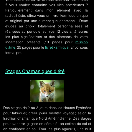
? Vous voulez connaitre vos vies antérieures ?
Particulièrement dans mon élément avec la
radiesthésie, offrez vous un livret karmique unique
et original par une authentique chamane. Deux
études au choix, totalement personnalisées et
réalisées au pendule, sur
vos 12 vies antérieures
les plus significatives et des éléments de votre
incarnation présente
(13 pages pour
mission
d'âme,
25 pages pour le
livret karmique
. Envoi sous
format pdf.
Stages Chamaniques d'été
Des stages de 2 ou 3 jours
dans les Hautes Pyrénées
pour fabriquer, créer, jouer, méditer, voyager, selon la
tradition chamanique Nord Amérindienne. Des stages
pour s'ancrer, gagner en sécurité, en estime de soi et
en confiance en soi; Pour les plus aguerris, une nuit