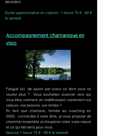
décédés)
Durée approximative en cabinet : 1 heure 75 € - 90 €
le samedi
Accompagnement chamanique en
visio
Fatigué (e) de savoir par coeur ce dont vous ne
voulez plus ? Vous souhaitez avancer vers qui
vous êtes vraiment, en redéfinissant clairement vos
valeurs, vos besoins, vos limites ?
En tant que chamane, formée au coaching en
2005, connectée à votre âme, je vous propose de
cheminer ensemble et d'explorer votre vraie nature
et ce qui fait sens pour vous..
Séance 1 heure 75 € - 90 € le samedi