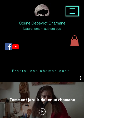
Corine Depeyrot Chamane
Naturellement authentique
Prestations chamaniques
Comment je suis devenue chamane