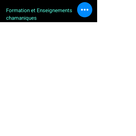
Formation et Enseignements
chamaniques
3 enseignements en ligne. L'enseignement sur 1
an
People
, pour toutes celles et tous ceux qui
souhaitent se (re)découvrir, se reconnecter,
avancer, progresser autrement au plus près de leur
vraie nature. L'enseignement sur 2 ans dédié aux
Thérapeutes
déjà en exercice, et enfin
l'enseignement sur 5 ans des
Aspirants Chamanes