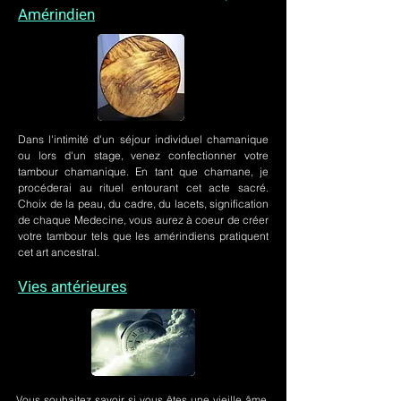
Amérindien
Dans l'intimité d'un
séjour individuel chamanique
ou lors
d'un stage
, venez confectionner votre
tambour chamanique. En tant que chamane, je
procéderai au rituel entourant cet acte sacré.
Choix de la peau, du cadre, du lacets, signification
de chaque Medecine, vous aurez à coeur de créer
votre tambour tels que les amérindiens pratiquent
cet art ancestral.
Vies antérieures
Vous souhaitez savoir si vous êtes une vieille âme