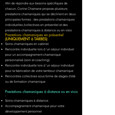
Afin de répondre aux besoins spécifiques de
chacun, Corine Chamane propose plusieurs
prestations chamaniques qui se déclinent en deux
principales formes : des prestations chamaniques
individuelles /collectives en présentiel et des
prestations chamaniques à distance ou en visio
Prestations chamaniques en présentiel
(UNIQUEMENT à TARBES)
:
Soins chamaniques en cabinet
Rencontre individuelle lors d 'un séjour individuel
pour un accompagnement chamanique
personnalisé (soin et coaching)
Rencontre individuelle lors d 'un séjour individuel
pour la fabrication de votre tambour chamanique
Rencontres collectives sous forme de stages d'été
ou de formation chamanique
Prestations chamaniques à distance ou en visio
:
Soins chamaniques à distance.
Accompagnement chamanique pour votre
développement personnel