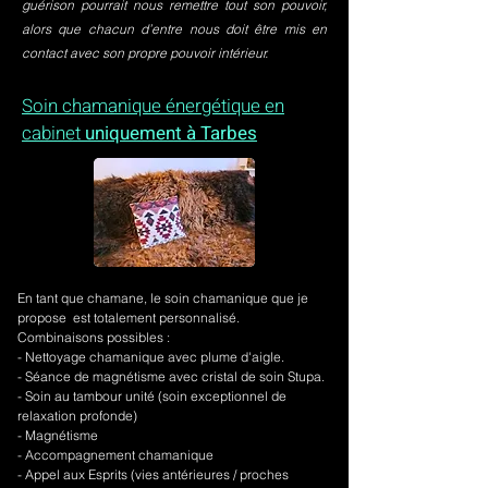
guérison pourrait nous remettre tout son pouvoir,
alors que chacun d’entre nous doit être mis en
contact avec son propre pouvoir intérieur.
Soin chamanique énergétique en
cabinet
uniquement à Tarbes
En tant que chamane, le soin chamanique que je
propose est totalement personnalisé.
Combinaisons possibles :
- Nettoyage chamanique avec plume d'aigle.
-
Séance de magnétisme avec cristal de soin Stupa.
- Soin au tambour unité (soin exceptionnel de
relaxation profonde)
- Magnétisme
- Accompagnement chamanique
- Appel aux Esprits (vies antérieures / proches