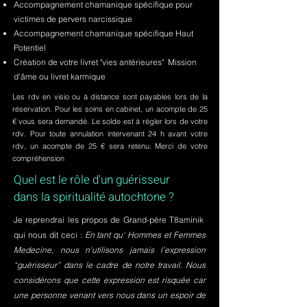
Accompagnement chamanique spécifique pour
victimes de pervers narcissique
Accompagnement chamanique spécifique Haut
Potentiel
Création de votre livret "vies antérieures" Mission
d'âme ou livret karmique
Les rdv en visio ou à distance sont payables lors de la
réservation. Pour les soins en cabinet, un acompte de 25
€ vous sera demandé. Le solde est à régler lors de votre
rdv. Pour toute annulation intervenant 24 h avant votre
rdv, un acompte de 25 € sera retenu. Merci de votre
compréhension
Quel est le rôle d'un guérisseur
dans la spiritualité autochtone ?
Je reprendrai les propos de Grand-père T8aminik
qui nous dit ceci :
En tant qu' Hommes et Femmes
Medecine, nous n'utilisons jamais l’expression
“guérisseur” dans le cadre de notre travail. Nous
considérons que cette expression est risquée car
une personne venant vers nous dans un espoir de