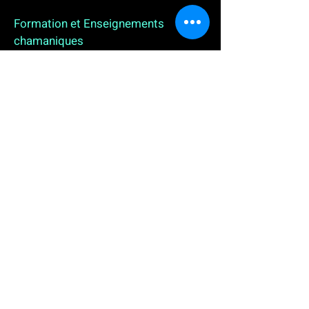
Formation et Enseignements
chamaniques
3 enseignements en ligne. L'enseignement sur 1
an
People
, pour toutes celles et tous ceux qui
souhaitent se (re)découvrir, se reconnecter,
avancer, progresser autrement au plus près de leur
vraie nature. L'enseignement sur 2 ans dédié aux
Thérapeutes
déjà en exercice, et enfin
l'enseignement sur 5 ans des
Aspirants Chamanes