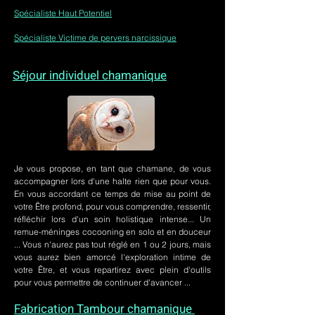
Spécialiste Haut Potentiel
Spécialiste Victime de pervers narcissique
Séjour individuel chamanique
Je vous propose, en tant que chamane, de vous
accompagner lors d'une halte rien que pour vous.
En vous accordant ce temps de mise au point de
votre Être profond, pour vous comprendre, ressentir,
réfléchir lors d'un soin holistique intense... Un
remue-méninges cocooning en solo et en douceur
... Vous n'aurez pas tout réglé en 1 ou 2 jours, mais
vous aurez bien amorcé l'exploration intime de
votre Être, et vous repartirez avec plein d'outils
pour vous permettre de continuer d'avancer ...
Fabrication Tambour chamanique