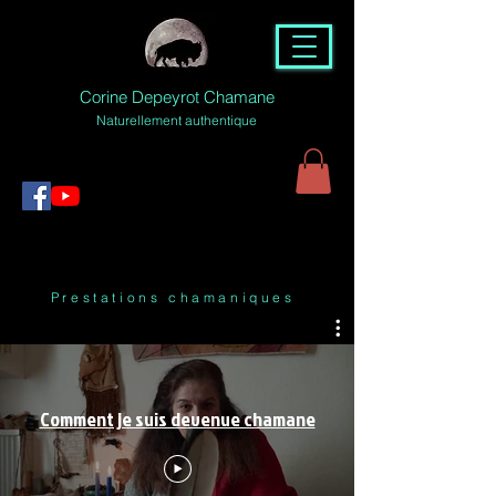
Corine Depeyrot Chamane
Naturellement authentique
Prestations chamaniques
Comment je suis devenue chamane