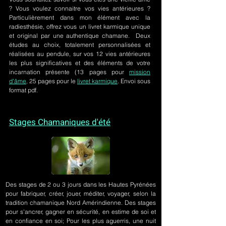
? Vous voulez connaitre vos vies antérieures ?
Particulièrement dans mon élément avec la
radiesthésie, offrez vous un livret karmique unique
et original par une authentique chamane. Deux
études au choix, totalement personnalisées et
réalisées au pendule, sur
vos 12 vies antérieures
les plus significatives et des éléments de votre
incarnation présente
(13 pages pour
mission
d'âme,
25 pages pour le
livret karmique
. Envoi sous
format pdf.
Stages Chamaniques d'été
Des stages de 2 ou 3 jours
dans les Hautes Pyrénées
pour fabriquer, créer, jouer, méditer, voyager, selon la
tradition chamanique Nord Amérindienne. Des stages
pour s'ancrer, gagner en sécurité, en estime de soi et
en confiance en soi; Pour les plus aguerris, une nuit