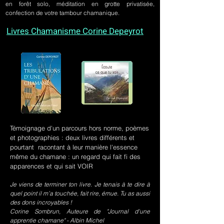
en forêt solo, méditation en grotte privatisée,
confection de votre tambour chamanique.
Livres Chamanisme Corine Depeyrot
Témoignage d'un parcours hors norme, poèmes
et photographies : deux livres différents et
pourtant racontant à leur manière l'essence
même du chamane : un regard qui fait fi des
apparences et qui sait VOIR
Je viens de terminer ton livre. Je tenais à te dire à
quel point il m’a touchée, fait rire, émue. Tu as aussi
des dons incroyables !
Corine Sombrun, Auteure de "Journal d'une
apprentie chamane" - Albin Michel