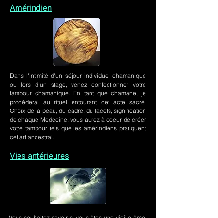
Amérindien
Dans l'intimité d'un
séjour individuel chamanique
ou lors
d'un stage
, venez confectionner votre
tambour chamanique. En tant que chamane, je
procéderai au rituel entourant cet acte sacré.
Choix de la peau, du cadre, du lacets, signification
de chaque Medecine, vous aurez à coeur de créer
votre tambour tels que les amérindiens pratiquent
cet art ancestral.
Vies antérieures
Vous souhaitez savoir si vous êtes une vieille âme