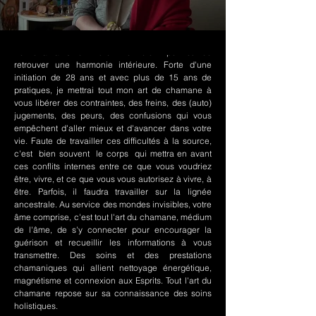
Le chamanisme Nord-Amérindien permet de
retrouver une harmonie intérieure. Forte d'une
initiation de 28 ans et avec plus de 15 ans de
pratiques, je mettrai tout mon art de chamane à
vous libérer des contraintes, des freins, des (auto)
jugements, des peurs, des confusions qui vous
empêchent d'aller mieux et d'avancer dans votre
vie. Faute de travailler ces difficultés à la source,
c'est bien souvent le corps qui mettra en avant
ces conflits internes entre ce que vous voudriez
être, vivre, et ce que vous vous autorisez à vivre, à
être. Parfois, il faudra travailler sur la lignée
ancestrale. Au service des mondes invisibles, votre
âme comprise, c'est tout l'art du chamane, médium
de l'âme, de s'y connecter pour encourager la
guérison et recueillir les informations à vous
transmettre. Des soins et des prestations
chamaniques qui allient nettoyage énergétique,
magnétisme et connexion aux Esprits. Tout l'art du
chamane repose sur sa connaissance des soins
holistiques.