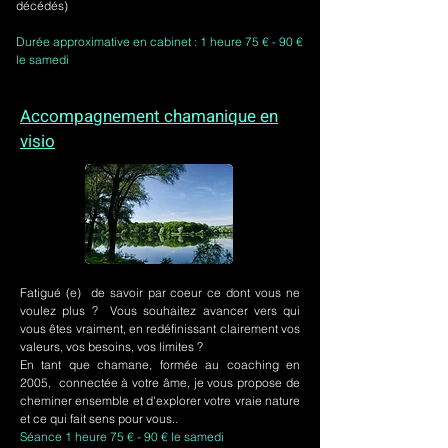
décédés)
Durée approximative en cabinet : 1 heure 75 € - 90 €
le samedi
Accompagnement chamanique en
visio
Fatigué (e) de savoir par coeur ce dont vous ne
voulez plus ? Vous souhaitez avancer vers qui
vous êtes vraiment, en redéfinissant clairement vos
valeurs, vos besoins, vos limites ?
En tant que chamane, formée au coaching en
2005, connectée à votre âme, je vous propose de
cheminer ensemble et d'explorer votre vraie nature
et ce qui fait sens pour vous..
Séance 1 heure 75 € - 90 € le samedi