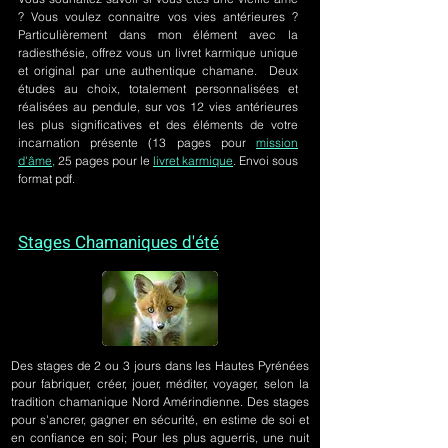
? Vous voulez connaitre vos vies antérieures ?
Particulièrement dans mon élément avec la
radiesthésie, offrez vous un livret karmique unique
et original par une authentique chamane. Deux
études au choix, totalement personnalisées et
réalisées au pendule, sur
vos 12 vies antérieures
les plus significatives et des éléments de votre
incarnation présente
(13 pages pour
mission
d'âme,
25 pages pour le
livret karmique
. Envoi sous
format pdf.
Stages Chamaniques d'été
Des stages de 2 ou 3 jours
dans les Hautes Pyrénées
pour fabriquer, créer, jouer, méditer, voyager, selon la
tradition chamanique Nord Amérindienne. Des stages
pour s'ancrer, gagner en sécurité, en estime de soi et
en confiance en soi; Pour les plus aguerris, une nuit