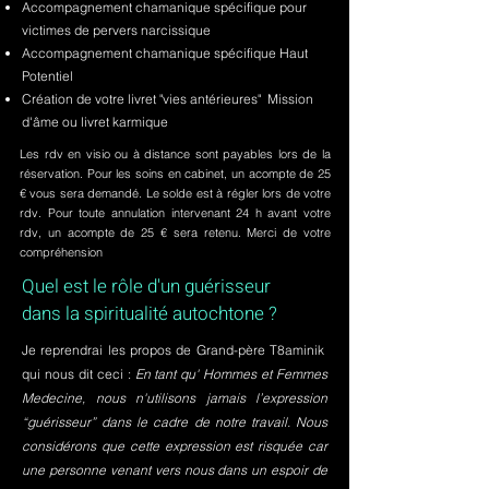
Accompagnement chamanique spécifique pour
victimes de pervers narcissique
Accompagnement chamanique spécifique Haut
Potentiel
Création de votre livret "vies antérieures" Mission
d'âme ou livret karmique
Les rdv en visio ou à distance sont payables lors de la
réservation. Pour les soins en cabinet, un acompte de 25
€ vous sera demandé. Le solde est à régler lors de votre
rdv. Pour toute annulation intervenant 24 h avant votre
rdv, un acompte de 25 € sera retenu. Merci de votre
compréhension
Quel est le rôle d'un guérisseur
dans la spiritualité autochtone ?
Je reprendrai les propos de Grand-père T8aminik
qui nous dit ceci :
En tant qu' Hommes et Femmes
Medecine, nous n'utilisons jamais l’expression
“guérisseur” dans le cadre de notre travail. Nous
considérons que cette expression est risquée car
une personne venant vers nous dans un espoir de