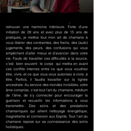
Le chamanisme Nord-Amérindien permet de
retrouver une harmonie intérieure. Forte d'une
initiation de 28 ans et avec plus de 15 ans de
pratiques, je mettrai tout mon art de chamane à
vous libérer des contraintes, des freins, des (auto)
jugements, des peurs, des confusions qui vous
empêchent d'aller mieux et d'avancer dans votre
vie. Faute de travailler ces difficultés à la source,
c'est bien souvent le corps qui mettra en avant
ces conflits internes entre ce que vous voudriez
être, vivre, et ce que vous vous autorisez à vivre, à
être. Parfois, il faudra travailler sur la lignée
ancestrale. Au service des mondes invisibles, votre
âme comprise, c'est tout l'art du chamane, médium
de l'âme, de s'y connecter pour encourager la
guérison et recueillir les informations à vous
transmettre. Des soins et des prestations
chamaniques qui allient nettoyage énergétique,
magnétisme et connexion aux Esprits. Tout l'art du
chamane repose sur sa connaissance des soins
holistiques.