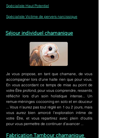
Spécialiste Haut Potentiel
Spécialiste Victime de pervers narcissique
Séjour individuel chamanique
Je vous propose, en tant que chamane, de vous
accompagner lors d'une halte rien que pour vous.
En vous accordant ce temps de mise au point de
votre Être profond, pour vous comprendre, ressentir,
réfléchir lors d'un soin holistique intense... Un
remue-méninges cocooning en solo et en douceur
... Vous n'aurez pas tout réglé en 1 ou 2 jours, mais
vous aurez bien amorcé l'exploration intime de
votre Être, et vous repartirez avec plein d'outils
pour vous permettre de continuer d'avancer ...
Fabrication Tambour chamanique