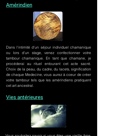
Amérindien
Dans l'intimité d'un
séjour individuel chamanique
ou lors
d'un stage
, venez confectionner votre
tambour chamanique. En tant que chamane, je
procéderai au rituel entourant cet acte sacré.
Choix de la peau, du cadre, du lacets, signification
de chaque Medecine, vous aurez à coeur de créer
votre tambour tels que les amérindiens pratiquent
cet art ancestral.
Vies antérieures
Vous souhaitez savoir si vous êtes une vieille âme