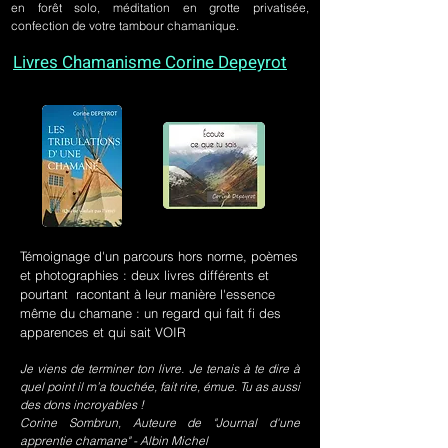
en forêt solo, méditation en grotte privatisée,
confection de votre tambour chamanique.
Livres Chamanisme Corine Depeyrot
Témoignage d'un parcours hors norme, poèmes
et photographies : deux livres différents et
pourtant racontant à leur manière l'essence
même du chamane : un regard qui fait fi des
apparences et qui sait VOIR
Je viens de terminer ton livre. Je tenais à te dire à
quel point il m’a touchée, fait rire, émue. Tu as aussi
des dons incroyables !
Corine Sombrun, Auteure de "Journal d'une
apprentie chamane" - Albin Michel