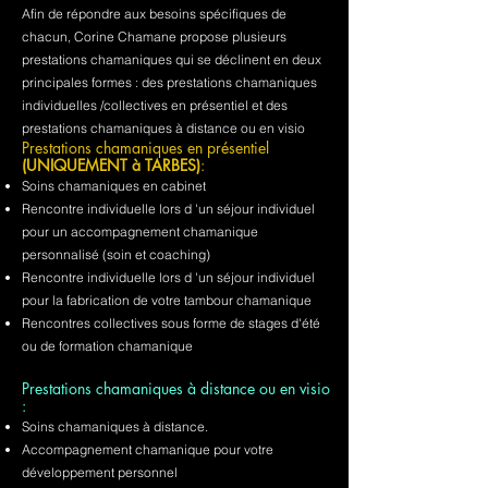
Afin de répondre aux besoins spécifiques de
chacun, Corine Chamane propose plusieurs
prestations chamaniques qui se déclinent en deux
principales formes : des prestations chamaniques
individuelles /collectives en présentiel et des
prestations chamaniques à distance ou en visio
Prestations chamaniques en présentiel
(UNIQUEMENT à TARBES)
:
Soins chamaniques en cabinet
Rencontre individuelle lors d 'un séjour individuel
pour un accompagnement chamanique
personnalisé (soin et coaching)
Rencontre individuelle lors d 'un séjour individuel
pour la fabrication de votre tambour chamanique
Rencontres collectives sous forme de stages d'été
ou de formation chamanique
Prestations chamaniques à distance ou en visio
:
Soins chamaniques à distance.
Accompagnement chamanique pour votre
développement personnel