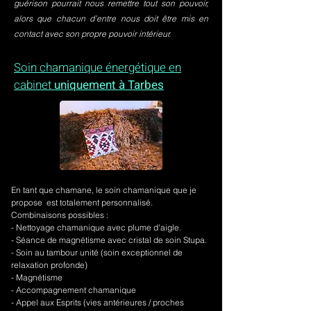
guérison pourrait nous remettre tout son pouvoir,
alors que chacun d’entre nous doit être mis en
contact avec son propre pouvoir intérieur.
Soin chamanique énergétique en
cabinet
uniquement à Tarbes
En tant que chamane, le soin chamanique que je
propose est totalement personnalisé.
Combinaisons possibles :
- Nettoyage chamanique avec plume d'aigle.
-
Séance de magnétisme avec cristal de soin Stupa.
- Soin au tambour unité (soin exceptionnel de
relaxation profonde)
- Magnétisme
- Accompagnement chamanique
- Appel aux Esprits (vies antérieures / proches