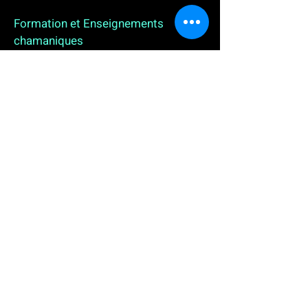
Formation et Enseignements
chamaniques
3 enseignements en ligne. L'enseignement sur 1
an
People
, pour toutes celles et tous ceux qui
souhaitent se (re)découvrir, se reconnecter,
avancer, progresser autrement au plus près de leur
vraie nature. L'enseignement sur 2 ans dédié aux
Thérapeutes
déjà en exercice, et enfin
l'enseignement sur 5 ans des
Aspirants Chamanes