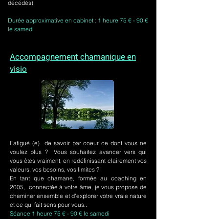
décédés)
Durée approximative en cabinet : 1 heure 75 € - 90 €
le samedi
Accompagnement chamanique en
visio
Fatigué (e) de savoir par coeur ce dont vous ne
voulez plus ? Vous souhaitez avancer vers qui
vous êtes vraiment, en redéfinissant clairement vos
valeurs, vos besoins, vos limites ?
En tant que chamane, formée au coaching en
2005, connectée à votre âme, je vous propose de
cheminer ensemble et d'explorer votre vraie nature
et ce qui fait sens pour vous..
Séance 1 heure 75 € - 90 € le samedi