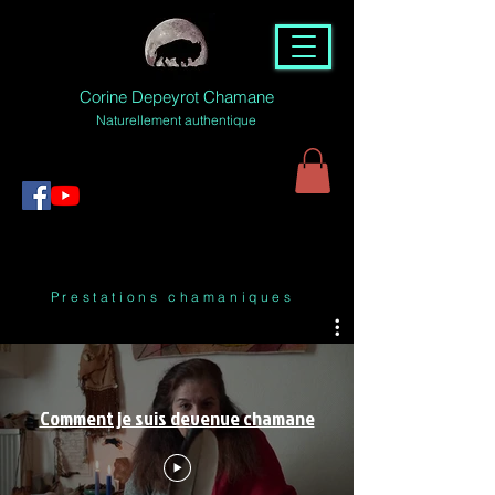
Corine Depeyrot Chamane
Naturellement authentique
Prestations chamaniques
Comment je suis devenue chamane