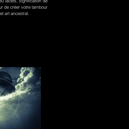
u lacets, signification de
r de créer votre tambour
t art ancestral.