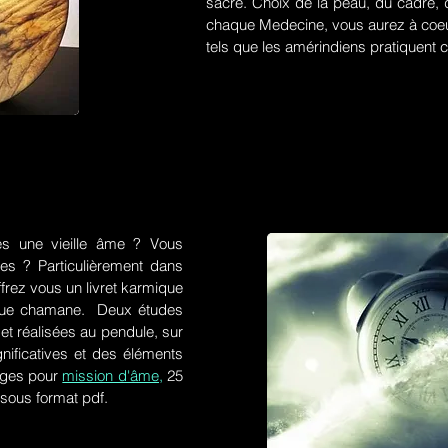
sacré. Choix de la peau, du cadre, d
chaque Medecine, vous aurez à coeu
tels que les amérindiens pratiquent ce
es une vieille âme ? Vous
res ? Particulièrement dans
frez vous un livret karmique
tique chamane. Deux études
et réalisées au pendule, sur
gnificatives et des éléments
ges pour
mission d'âme,
25
 sous format pdf.