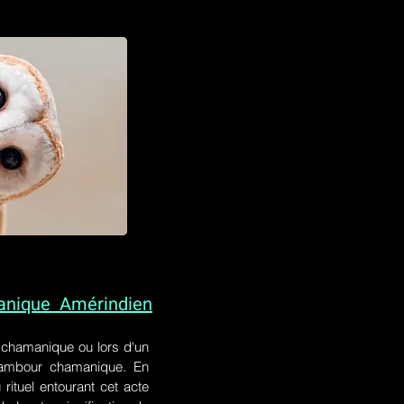
anique Amérindien
l chamanique
ou lors
d'un
 tambour chamanique. En
rituel entourant cet acte