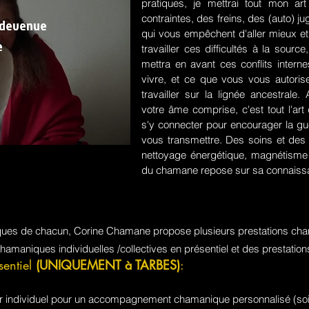
pratiques, je mettrai tout mon a
contraintes, des freins, des (auto) 
 devenue
qui vous empêchent d'aller mieux et
e
travailler ces difficultés à la sou
mettra en avant ces conflits intern
vivre, et ce que vous vous autorisez
travailler sur la lignée ancestrale
votre âme comprise, c'est tout l'a
s'y connecter pour encourager la guér
vous transmettre. Des soins et des 
nettoyage énergétique, magnétisme e
du chamane repose sur sa connaissa
iques de chacun, Corine Chamane propose plusieurs prestations cha
chamaniques individuelles /collectives en présentiel et des prestati
sentiel
(UNIQUEMENT à TARBES)
:
jour individuel pour un accompagnement chamanique personnalisé (soi