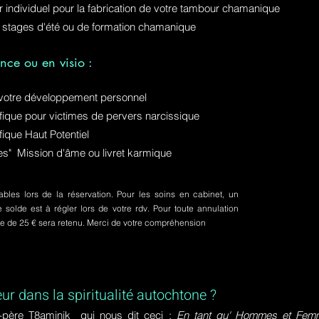
ur individuel pour la fabrication de votre tambour chamanique
 stages d'été ou de formation chamanique
nce ou en visio :
otre développement personnel
ue pour victimes de pervers narcissique
que Haut Potentiel
ures" Mission d'âme ou livret karmique
bles lors de la réservation. Pour les soins en cabinet, un
olde est à régler lors de votre rdv. Pour toute annulation
pte de 25 € sera retenu. Merci de votre compréhension
eur dans la spiritualité autochtone ?
-père T8aminik qui nous dit ceci :
En tant qu' Hommes et Femme