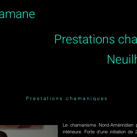
hamane
Prestations c
Neuil
Prestations chamaniques
Le chamanisme Nord-Amérindien p
intérieure. Forte d'une initiation 