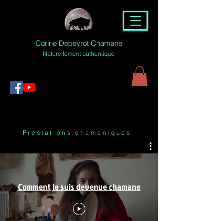
Corine Depeyrot Chamane
Naturellement authentique
Prestations chamaniques
Comment je suis devenue chamane