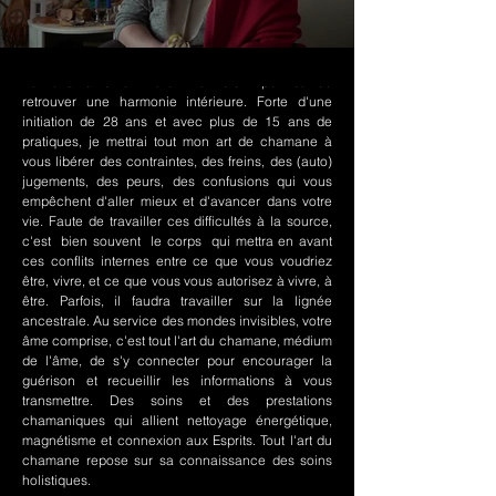
Le chamanisme Nord-Amérindien permet de
retrouver une harmonie intérieure. Forte d'une
initiation de 28 ans et avec plus de 15 ans de
pratiques, je mettrai tout mon art de chamane à
vous libérer des contraintes, des freins, des (auto)
jugements, des peurs, des confusions qui vous
empêchent d'aller mieux et d'avancer dans votre
vie. Faute de travailler ces difficultés à la source,
c'est bien souvent le corps qui mettra en avant
ces conflits internes entre ce que vous voudriez
être, vivre, et ce que vous vous autorisez à vivre, à
être. Parfois, il faudra travailler sur la lignée
ancestrale. Au service des mondes invisibles, votre
âme comprise, c'est tout l'art du chamane, médium
de l'âme, de s'y connecter pour encourager la
guérison et recueillir les informations à vous
transmettre. Des soins et des prestations
chamaniques qui allient nettoyage énergétique,
magnétisme et connexion aux Esprits. Tout l'art du
chamane repose sur sa connaissance des soins
holistiques.