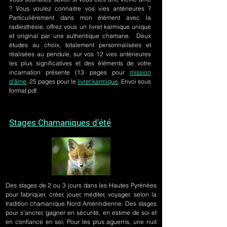
? Vous voulez connaitre vos vies antérieures ?
Particulièrement dans mon élément avec la
radiesthésie, offrez vous un livret karmique unique
et original par une authentique chamane. Deux
études au choix, totalement personnalisées et
réalisées au pendule, sur
vos 12 vies antérieures
les plus significatives et des éléments de votre
incarnation présente
(13 pages pour
mission
d'âme,
25 pages pour le
livret karmique
. Envoi sous
format pdf.
Stages Chamaniques d'été
Des stages de 2 ou 3 jours
dans les Hautes Pyrénées
pour fabriquer, créer, jouer, méditer, voyager, selon la
tradition chamanique Nord Amérindienne. Des stages
pour s'ancrer, gagner en sécurité, en estime de soi et
en confiance en soi; Pour les plus aguerris, une nuit