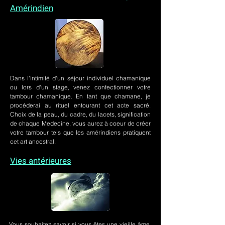
Amérindien
Dans l'intimité d'un
séjour individuel chamanique
ou lors
d'un stage
, venez confectionner votre
tambour chamanique. En tant que chamane, je
procéderai au rituel entourant cet acte sacré.
Choix de la peau, du cadre, du lacets, signification
de chaque Medecine, vous aurez à coeur de créer
votre tambour tels que les amérindiens pratiquent
cet art ancestral.
Vies antérieures
Vous souhaitez savoir si vous êtes une vieille âme