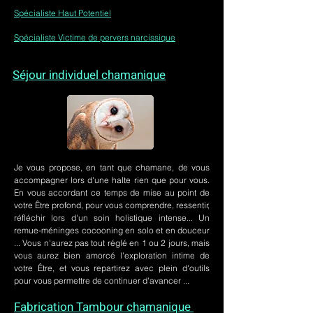
Spécialiste Haut Potentiel
Spécialiste Victime de pervers narcissique
Séjour individuel chamanique
Je vous propose, en tant que chamane, de vous
accompagner lors d'une halte rien que pour vous.
En vous accordant ce temps de mise au point de
votre Être profond, pour vous comprendre, ressentir,
réfléchir lors d'un soin holistique intense... Un
remue-méninges cocooning en solo et en douceur
... Vous n'aurez pas tout réglé en 1 ou 2 jours, mais
vous aurez bien amorcé l'exploration intime de
votre Être, et vous repartirez avec plein d'outils
pour vous permettre de continuer d'avancer ...
Fabrication Tambour chamanique