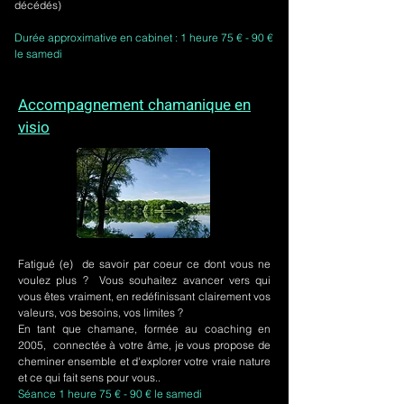
décédés)
Durée approximative en cabinet : 1 heure 75 € - 90 €
le samedi
Accompagnement chamanique en
visio
Fatigué (e) de savoir par coeur ce dont vous ne
voulez plus ? Vous souhaitez avancer vers qui
vous êtes vraiment, en redéfinissant clairement vos
valeurs, vos besoins, vos limites ?
En tant que chamane, formée au coaching en
2005, connectée à votre âme, je vous propose de
cheminer ensemble et d'explorer votre vraie nature
et ce qui fait sens pour vous..
Séance 1 heure 75 € - 90 € le samedi