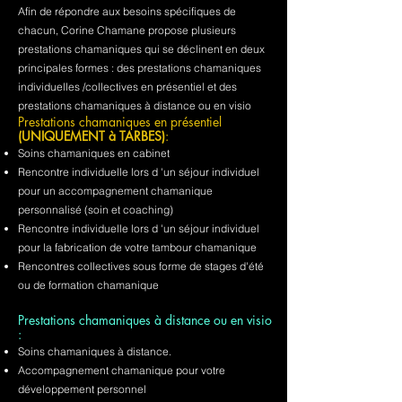
Afin de répondre aux besoins spécifiques de
chacun, Corine Chamane propose plusieurs
prestations chamaniques qui se déclinent en deux
principales formes : des prestations chamaniques
individuelles /collectives en présentiel et des
prestations chamaniques à distance ou en visio
Prestations chamaniques en présentiel
(UNIQUEMENT à TARBES)
:
Soins chamaniques en cabinet
Rencontre individuelle lors d 'un séjour individuel
pour un accompagnement chamanique
personnalisé (soin et coaching)
Rencontre individuelle lors d 'un séjour individuel
pour la fabrication de votre tambour chamanique
Rencontres collectives sous forme de stages d'été
ou de formation chamanique
Prestations chamaniques à distance ou en visio
:
Soins chamaniques à distance.
Accompagnement chamanique pour votre
développement personnel