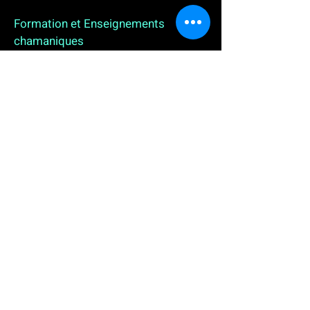
Formation et Enseignements
chamaniques
3 enseignements en ligne. L'enseignement sur 1
an
People
, pour toutes celles et tous ceux qui
souhaitent se (re)découvrir, se reconnecter,
avancer, progresser autrement au plus près de leur
vraie nature. L'enseignement sur 2 ans dédié aux
Thérapeutes
déjà en exercice, et enfin
l'enseignement sur 5 ans des
Aspirants Chamanes