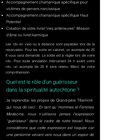
Accompagnement chamanique spécifique pour
victimes de pervers narcissique
Accompagnement chamanique spécifique Haut
Potentiel
Création de votre livret "vies antérieures" Mission
d'âme ou livret karmique
Les rdv en visio ou à distance sont payables lors de la
réservation. Pour les soins en cabinet, un acompte de 25
€ vous sera demandé. Le solde est à régler lors de votre
rdv. Pour toute annulation intervenant 24 h avant votre
rdv, un acompte de 25 € sera retenu. Merci de votre
compréhension
Quel est le rôle d'un guérisseur
dans la spiritualité autochtone ?
Je reprendrai les propos de Grand-père T8aminik
qui nous dit ceci :
En tant qu' Hommes et Femmes
Medecine, nous n'utilisons jamais l’expression
“guérisseur” dans le cadre de notre travail. Nous
considérons que cette expression est risquée car
une personne venant vers nous dans un espoir de