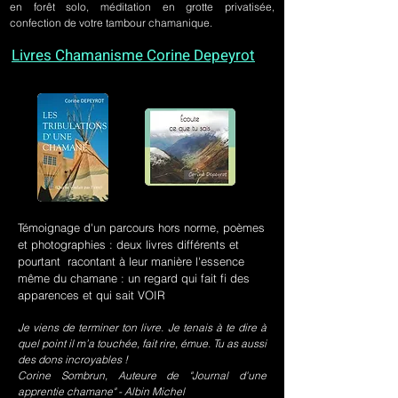
en forêt solo, méditation en grotte privatisée,
confection de votre tambour chamanique.
Livres Chamanisme Corine Depeyrot
Témoignage d'un parcours hors norme, poèmes
et photographies : deux livres différents et
pourtant racontant à leur manière l'essence
même du chamane : un regard qui fait fi des
apparences et qui sait VOIR
Je viens de terminer ton livre. Je tenais à te dire à
quel point il m’a touchée, fait rire, émue. Tu as aussi
des dons incroyables !
Corine Sombrun, Auteure de "Journal d'une
apprentie chamane" - Albin Michel