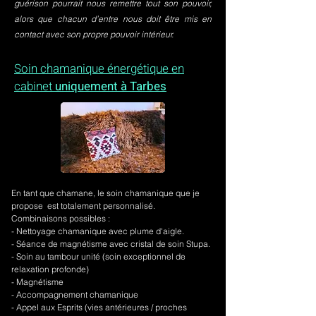
guérison pourrait nous remettre tout son pouvoir,
alors que chacun d’entre nous doit être mis en
contact avec son propre pouvoir intérieur.
Soin chamanique énergétique en
cabinet
uniquement à Tarbes
En tant que chamane, le soin chamanique que je
propose est totalement personnalisé.
Combinaisons possibles :
- Nettoyage chamanique avec plume d'aigle.
-
Séance de magnétisme avec cristal de soin Stupa.
- Soin au tambour unité (soin exceptionnel de
relaxation profonde)
- Magnétisme
- Accompagnement chamanique
- Appel aux Esprits (vies antérieures / proches