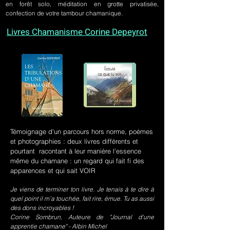
en forêt solo, méditation en grotte privatisée,
confection de votre tambour chamanique.
Livres Chamanisme Corine Depeyrot
Témoignage d'un parcours hors norme, poèmes
et photographies : deux livres différents et
pourtant racontant à leur manière l'essence
même du chamane : un regard qui fait fi des
apparences et qui sait VOIR
Je viens de terminer ton livre. Je tenais à te dire à
quel point il m’a touchée, fait rire, émue. Tu as aussi
des dons incroyables !
Corine Sombrun, Auteure de "Journal d'une
apprentie chamane" - Albin Michel