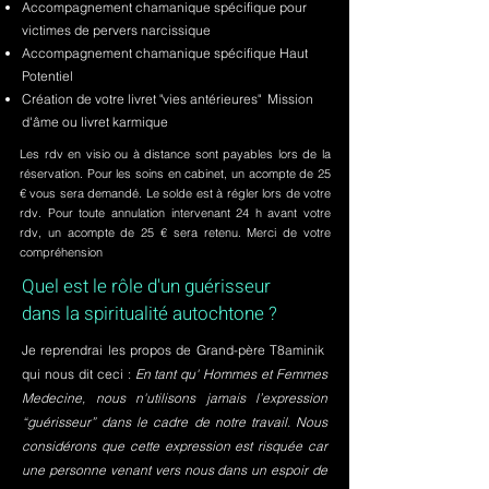
Accompagnement chamanique spécifique pour
victimes de pervers narcissique
Accompagnement chamanique spécifique Haut
Potentiel
Création de votre livret "vies antérieures" Mission
d'âme ou livret karmique
Les rdv en visio ou à distance sont payables lors de la
réservation. Pour les soins en cabinet, un acompte de 25
€ vous sera demandé. Le solde est à régler lors de votre
rdv. Pour toute annulation intervenant 24 h avant votre
rdv, un acompte de 25 € sera retenu. Merci de votre
compréhension
Quel est le rôle d'un guérisseur
dans la spiritualité autochtone ?
Je reprendrai les propos de Grand-père T8aminik
qui nous dit ceci :
En tant qu' Hommes et Femmes
Medecine, nous n'utilisons jamais l’expression
“guérisseur” dans le cadre de notre travail. Nous
considérons que cette expression est risquée car
une personne venant vers nous dans un espoir de