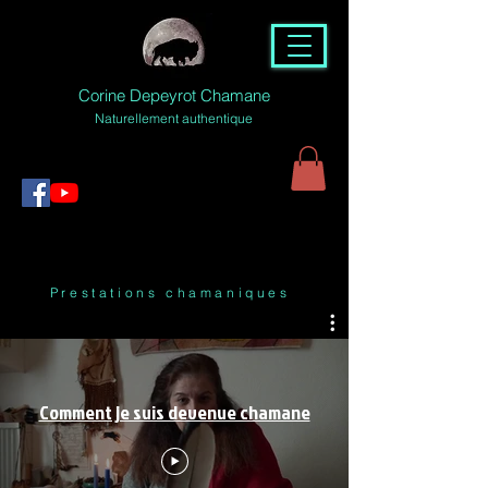
Corine Depeyrot Chamane
Naturellement authentique
Prestations chamaniques
Comment je suis devenue chamane