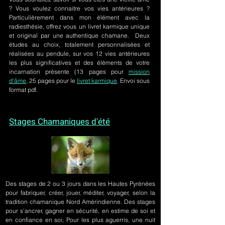
? Vous voulez connaitre vos vies antérieures ?
Particulièrement dans mon élément avec la
radiesthésie, offrez vous un livret karmique unique
et original par une authentique chamane. Deux
études au choix, totalement personnalisées et
réalisées au pendule, sur
vos 12 vies antérieures
les plus significatives et des éléments de votre
incarnation présente
(13 pages pour
mission
d'âme,
25 pages pour le
livret karmique
. Envoi sous
format pdf.
Stages Chamaniques d'été
Des stages de 2 ou 3 jours
dans les Hautes Pyrénées
pour fabriquer, créer, jouer, méditer, voyager, selon la
tradition chamanique Nord Amérindienne. Des stages
pour s'ancrer, gagner en sécurité, en estime de soi et
en confiance en soi; Pour les plus aguerris, une nuit