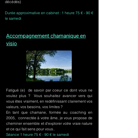
décédés)
Durée approximative en cabinet : 1 heure 75 € - 90 €
le samedi
Accompagnement chamanique en
visio
Fatigué (e) de savoir par coeur ce dont vous ne
voulez plus ? Vous souhaitez avancer vers qui
vous êtes vraiment, en redéfinissant clairement vos
valeurs, vos besoins, vos limites ?
En tant que chamane, formée au coaching en
2005, connectée à votre âme, je vous propose de
cheminer ensemble et d'explorer votre vraie nature
et ce qui fait sens pour vous..
Séance 1 heure 75 € - 90 € le samedi