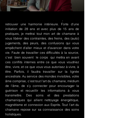
Le chamanisme Nord-Amérindien permet de
retrouver une harmonie intérieure. Forte d'une
initiation de 28 ans et avec plus de 15 ans de
pratiques, je mettrai tout mon art de chamane à
vous libérer des contraintes, des freins, des (auto)
jugements, des peurs, des confusions qui vous
empêchent d'aller mieux et d'avancer dans votre
vie. Faute de travailler ces difficultés à la source,
c'est bien souvent le corps qui mettra en avant
ces conflits internes entre ce que vous voudriez
être, vivre, et ce que vous vous autorisez à vivre, à
être. Parfois, il faudra travailler sur la lignée
ancestrale. Au service des mondes invisibles, votre
âme comprise, c'est tout l'art du chamane, médium
de l'âme, de s'y connecter pour encourager la
guérison et recueillir les informations à vous
transmettre. Des soins et des prestations
chamaniques qui allient nettoyage énergétique,
magnétisme et connexion aux Esprits. Tout l'art du
chamane repose sur sa connaissance des soins
holistiques.