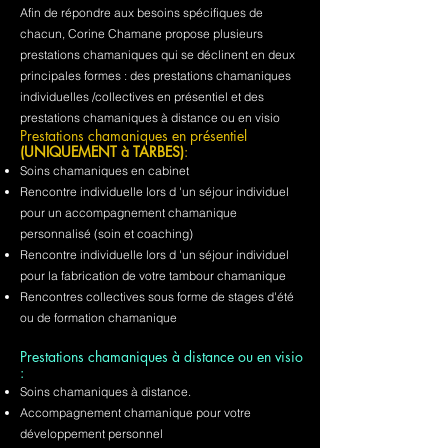
Afin de répondre aux besoins spécifiques de
chacun, Corine Chamane propose plusieurs
prestations chamaniques qui se déclinent en deux
principales formes : des prestations chamaniques
individuelles /collectives en présentiel et des
prestations chamaniques à distance ou en visio
Prestations chamaniques en présentiel
(UNIQUEMENT à TARBES)
:
Soins chamaniques en cabinet
Rencontre individuelle lors d 'un séjour individuel
pour un accompagnement chamanique
personnalisé (soin et coaching)
Rencontre individuelle lors d 'un séjour individuel
pour la fabrication de votre tambour chamanique
Rencontres collectives sous forme de stages d'été
ou de formation chamanique
Prestations chamaniques à distance ou en visio
:
Soins chamaniques à distance.
Accompagnement chamanique pour votre
développement personnel