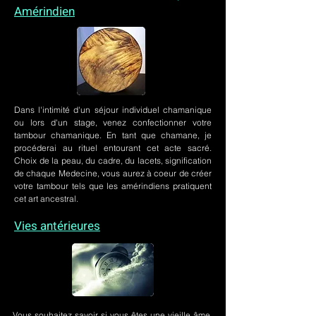
Amérindien
Dans l'intimité d'un
séjour individuel chamanique
ou lors
d'un stage
, venez confectionner votre
tambour chamanique. En tant que chamane, je
procéderai au rituel entourant cet acte sacré.
Choix de la peau, du cadre, du lacets, signification
de chaque Medecine, vous aurez à coeur de créer
votre tambour tels que les amérindiens pratiquent
cet art ancestral.
Vies antérieures
Vous souhaitez savoir si vous êtes une vieille âme