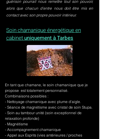
guérison pourrait nous remettre tout son pouvoir,
alors que chacun d’entre nous doit être mis en
contact avec son propre pouvoir intérieur.
Soin chamanique énergétique en
cabinet
uniquement à Tarbes
En tant que chamane, le soin chamanique que je
propose est totalement personnalisé.
Combinaisons possibles :
- Nettoyage chamanique avec plume d'aigle.
-
Séance de magnétisme avec cristal de soin Stupa.
- Soin au tambour unité (soin exceptionnel de
relaxation profonde)
- Magnétisme
- Accompagnement chamanique
- Appel aux Esprits (vies antérieures / proches