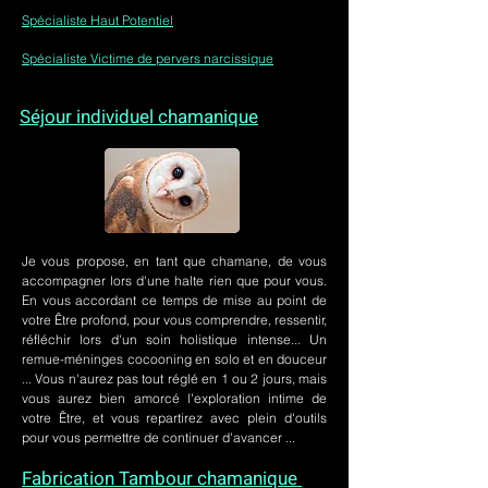
Spécialiste Haut Potentiel
Spécialiste Victime de pervers narcissique
Séjour individuel chamanique
Je vous propose, en tant que chamane, de vous
accompagner lors d'une halte rien que pour vous.
En vous accordant ce temps de mise au point de
votre Être profond, pour vous comprendre, ressentir,
réfléchir lors d'un soin holistique intense... Un
remue-méninges cocooning en solo et en douceur
... Vous n'aurez pas tout réglé en 1 ou 2 jours, mais
vous aurez bien amorcé l'exploration intime de
votre Être, et vous repartirez avec plein d'outils
pour vous permettre de continuer d'avancer ...
Fabrication Tambour chamanique