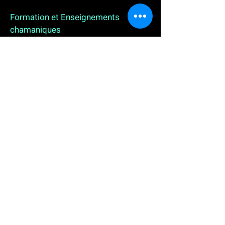
Formation et Enseignements
chamaniques
3 enseignements en ligne. L'enseignement sur 1
an
People
, pour toutes celles et tous ceux qui
souhaitent se (re)découvrir, se reconnecter,
avancer, progresser autrement au plus près de leur
vraie nature. L'enseignement sur 2 ans dédié aux
Thérapeutes
déjà en exercice, et enfin
l'enseignement sur 5 ans des
Aspirants Chamanes