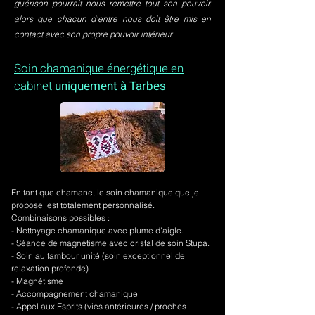
guérison pourrait nous remettre tout son pouvoir,
alors que chacun d’entre nous doit être mis en
contact avec son propre pouvoir intérieur.
Soin chamanique énergétique en
cabinet
uniquement à Tarbes
En tant que chamane, le soin chamanique que je
propose est totalement personnalisé.
Combinaisons possibles :
- Nettoyage chamanique avec plume d'aigle.
-
Séance de magnétisme avec cristal de soin Stupa.
- Soin au tambour unité (soin exceptionnel de
relaxation profonde)
- Magnétisme
- Accompagnement chamanique
- Appel aux Esprits (vies antérieures / proches