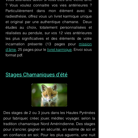
? Vous voulez connaitre vos vies antérieures ?
Particulièrement dans mon élément avec la
radiesthésie, offrez vous un livret karmique unique
et original par une authentique chamane. Deux
études au choix, totalement personnalisées et
réalisées au pendule, sur
vos 12 vies antérieures
les plus significatives et des éléments de votre
incarnation présente
(13 pages pour
mission
d'âme,
25 pages pour le
livret karmique
. Envoi sous
format pdf.
Stages Chamaniques d'été
Des stages de 2 ou 3 jours
dans les Hautes Pyrénées
pour fabriquer, créer, jouer, méditer, voyager, selon la
tradition chamanique Nord Amérindienne. Des stages
pour s'ancrer, gagner en sécurité, en estime de soi et
en confiance en soi; Pour les plus aguerris, une nuit