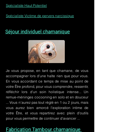
Spécialiste Haut Potentiel
Spécialiste Victime de pervers narcissique
Séjour individuel chamanique
Je vous propose, en tant que chamane, de vous
accompagner lors d'une halte rien que pour vous.
En vous accordant ce temps de mise au point de
votre Être profond, pour vous comprendre, ressentir,
réfléchir lors d'un soin holistique intense... Un
remue-méninges cocooning en solo et en douceur
... Vous n'aurez pas tout réglé en 1 ou 2 jours, mais
vous aurez bien amorcé l'exploration intime de
votre Être, et vous repartirez avec plein d'outils
pour vous permettre de continuer d'avancer ...
Fabrication Tambour chamanique