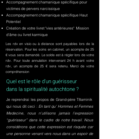
Accompagnement chamanique spécifique pour
victimes de pervers narcissique
Accompagnement chamanique spécifique Haut
Potentiel
Création de votre livret "vies antérieures" Mission
d'âme ou livret karmique
Les rdv en visio ou à distance sont payables lors de la
réservation. Pour les soins en cabinet, un acompte de 25
€ vous sera demandé. Le solde est à régler lors de votre
rdv. Pour toute annulation intervenant 24 h avant votre
rdv, un acompte de 25 € sera retenu. Merci de votre
compréhension
Quel est le rôle d'un guérisseur
dans la spiritualité autochtone ?
Je reprendrai les propos de Grand-père T8aminik
qui nous dit ceci :
En tant qu' Hommes et Femmes
Medecine, nous n'utilisons jamais l’expression
“guérisseur” dans le cadre de notre travail. Nous
considérons que cette expression est risquée car
une personne venant vers nous dans un espoir de