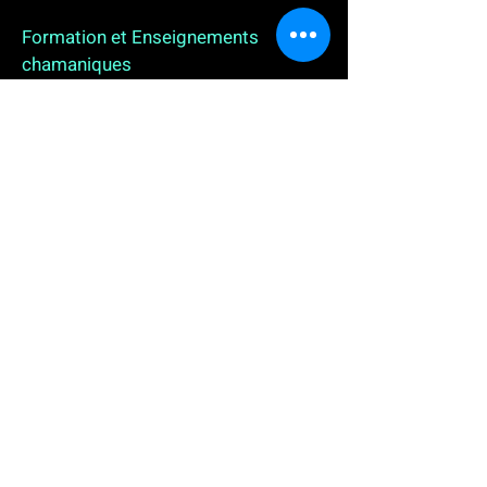
Formation et Enseignements
chamaniques
3 enseignements en ligne. L'enseignement sur 1
an
People
, pour toutes celles et tous ceux qui
souhaitent se (re)découvrir, se reconnecter,
avancer, progresser autrement au plus près de leur
vraie nature. L'enseignement sur 2 ans dédié aux
Thérapeutes
déjà en exercice, et enfin
l'enseignement sur 5 ans des
Aspirants Chamanes