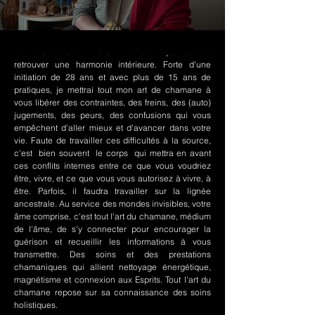
Le chamanisme Nord-Amérindien permet de
retrouver une harmonie intérieure. Forte d'une
initiation de 28 ans et avec plus de 15 ans de
pratiques, je mettrai tout mon art de chamane à
vous libérer des contraintes, des freins, des (auto)
jugements, des peurs, des confusions qui vous
empêchent d'aller mieux et d'avancer dans votre
vie. Faute de travailler ces difficultés à la source,
c'est bien souvent le corps qui mettra en avant
ces conflits internes entre ce que vous voudriez
être, vivre, et ce que vous vous autorisez à vivre, à
être. Parfois, il faudra travailler sur la lignée
ancestrale. Au service des mondes invisibles, votre
âme comprise, c'est tout l'art du chamane, médium
de l'âme, de s'y connecter pour encourager la
guérison et recueillir les informations à vous
transmettre. Des soins et des prestations
chamaniques qui allient nettoyage énergétique,
magnétisme et connexion aux Esprits. Tout l'art du
chamane repose sur sa connaissance des soins
holistiques.