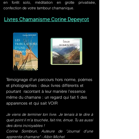
en forêt solo, méditation en grotte privatisée,
confection de votre tambour chamanique.
Livres Chamanisme Corine Depeyrot
Témoignage d'un parcours hors norme, poèmes
et photographies : deux livres différents et
pourtant racontant à leur manière l'essence
même du chamane : un regard qui fait fi des
apparences et qui sait VOIR
Je viens de terminer ton livre. Je tenais à te dire à
quel point il m’a touchée, fait rire, émue. Tu as aussi
des dons incroyables !
Corine Sombrun, Auteure de "Journal d'une
apprentie chamane" - Albin Michel