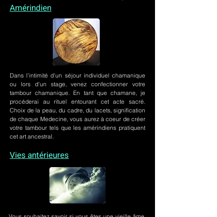
Amérindien
Dans l'intimité d'un
séjour individuel chamanique
ou lors
d'un stage
, venez confectionner votre
tambour chamanique. En tant que chamane, je
procéderai au rituel entourant cet acte sacré.
Choix de la peau, du cadre, du lacets, signification
de chaque Medecine, vous aurez à coeur de créer
votre tambour tels que les amérindiens pratiquent
cet art ancestral.
Vies antérieures
Vous souhaitez savoir si vous êtes une vieille âme