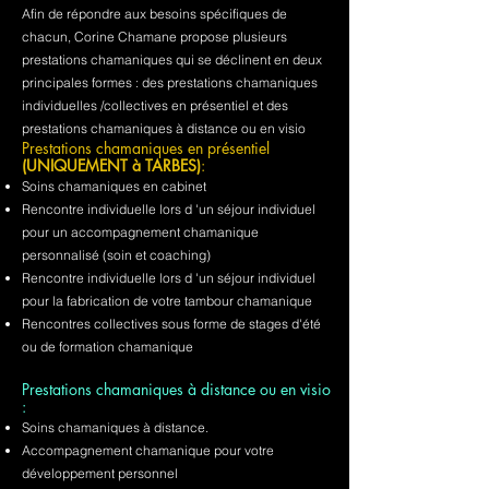
Afin de répondre aux besoins spécifiques de
chacun, Corine Chamane propose plusieurs
prestations chamaniques qui se déclinent en deux
principales formes : des prestations chamaniques
individuelles /collectives en présentiel et des
prestations chamaniques à distance ou en visio
Prestations chamaniques en présentiel
(UNIQUEMENT à TARBES)
:
Soins chamaniques en cabinet
Rencontre individuelle lors d 'un séjour individuel
pour un accompagnement chamanique
personnalisé (soin et coaching)
Rencontre individuelle lors d 'un séjour individuel
pour la fabrication de votre tambour chamanique
Rencontres collectives sous forme de stages d'été
ou de formation chamanique
Prestations chamaniques à distance ou en visio
:
Soins chamaniques à distance.
Accompagnement chamanique pour votre
développement personnel