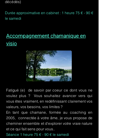
décédés)
Durée approximative en cabinet : 1 heure 75 € - 90 €
le samedi
Accompagnement chamanique en
visio
Fatigué (e) de savoir par coeur ce dont vous ne
voulez plus ? Vous souhaitez avancer vers qui
vous êtes vraiment, en redéfinissant clairement vos
valeurs, vos besoins, vos limites ?
En tant que chamane, formée au coaching en
2005, connectée à votre âme, je vous propose de
cheminer ensemble et d'explorer votre vraie nature
et ce qui fait sens pour vous..
Séance 1 heure 75 € - 90 € le samedi