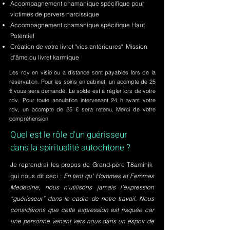
Accompagnement chamanique spécifique pour
victimes de pervers narcissique
Accompagnement chamanique spécifique Haut
Potentiel
Création de votre livret "vies antérieures" Mission
d'âme ou livret karmique
Les rdv en visio ou à distance sont payables lors de la
réservation. Pour les soins en cabinet, un acompte de 25
€ vous sera demandé. Le solde est à régler lors de votre
rdv. Pour toute annulation intervenant 24 h avant votre
rdv, un acompte de 25 € sera retenu. Merci de votre
compréhension
Quel est le rôle d'un guérisseur
dans la spiritualité autochtone ?
Je reprendrai les propos de Grand-père T8aminik
qui nous dit ceci :
En tant qu' Hommes et Femmes
Medecine, nous n'utilisons jamais l’expression
“guérisseur” dans le cadre de notre travail. Nous
considérons que cette expression est risquée car
une personne venant vers nous dans un espoir de