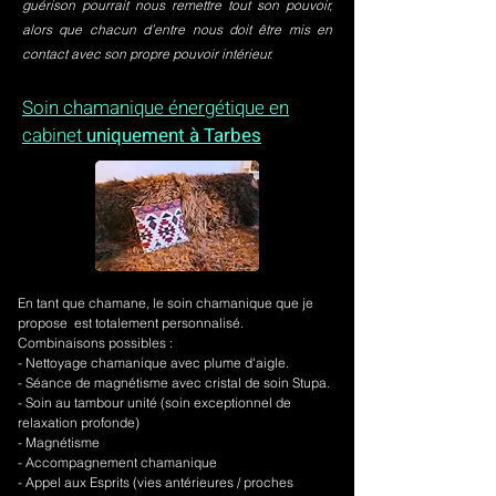
guérison pourrait nous remettre tout son pouvoir,
alors que chacun d’entre nous doit être mis en
contact avec son propre pouvoir intérieur.
Soin chamanique énergétique en
cabinet
uniquement à Tarbes
En tant que chamane, le soin chamanique que je
propose est totalement personnalisé.
Combinaisons possibles :
- Nettoyage chamanique avec plume d'aigle.
-
Séance de magnétisme avec cristal de soin Stupa.
- Soin au tambour unité (soin exceptionnel de
relaxation profonde)
- Magnétisme
- Accompagnement chamanique
- Appel aux Esprits (vies antérieures / proches