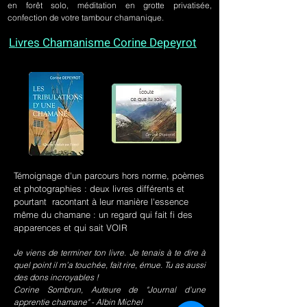
en forêt solo, méditation en grotte privatisée,
confection de votre tambour chamanique.
Livres Chamanisme Corine Depeyrot
Témoignage d'un parcours hors norme, poèmes
et photographies : deux livres différents et
pourtant racontant à leur manière l'essence
même du chamane : un regard qui fait fi des
apparences et qui sait VOIR
Je viens de terminer ton livre. Je tenais à te dire à
quel point il m’a touchée, fait rire, émue. Tu as aussi
des dons incroyables !
Corine Sombrun, Auteure de "Journal d'une
apprentie chamane" - Albin Michel