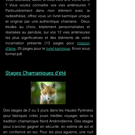
? Vous voulez connaitre vos vies antérieures ?
Particulièrement dans mon élément avec la
radiesthésie, offrez vous un livret karmique unique
et original par une authentique chamane. Deux
études au choix, totalement personnalisées et
réalisées au pendule, sur
vos 12 vies antérieures
les plus significatives et des éléments de votre
incarnation présente
(13 pages pour
mission
d'âme,
25 pages pour le
livret karmique
. Envoi sous
format pdf.
Stages Chamaniques d'été
Des stages de 2 ou 3 jours
dans les Hautes Pyrénées
pour fabriquer, créer, jouer, méditer, voyager, selon la
tradition chamanique Nord Amérindienne. Des stages
pour s'ancrer, gagner en sécurité, en estime de soi et
en confiance en soi; Pour les plus aguerris, une nuit