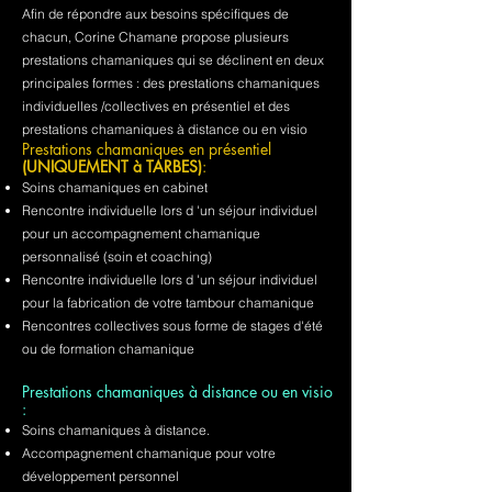
Afin de répondre aux besoins spécifiques de
chacun, Corine Chamane propose plusieurs
prestations chamaniques qui se déclinent en deux
principales formes : des prestations chamaniques
individuelles /collectives en présentiel et des
prestations chamaniques à distance ou en visio
Prestations chamaniques en présentiel
(UNIQUEMENT à TARBES)
:
Soins chamaniques en cabinet
Rencontre individuelle lors d 'un séjour individuel
pour un accompagnement chamanique
personnalisé (soin et coaching)
Rencontre individuelle lors d 'un séjour individuel
pour la fabrication de votre tambour chamanique
Rencontres collectives sous forme de stages d'été
ou de formation chamanique
Prestations chamaniques à distance ou en visio
:
Soins chamaniques à distance.
Accompagnement chamanique pour votre
développement personnel