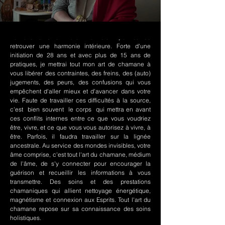
Le chamanisme Nord-Amérindien permet de
retrouver une harmonie intérieure. Forte d'une
initiation de 28 ans et avec plus de 15 ans de
pratiques, je mettrai tout mon art de chamane à
vous libérer des contraintes, des freins, des (auto)
jugements, des peurs, des confusions qui vous
empêchent d'aller mieux et d'avancer dans votre
vie. Faute de travailler ces difficultés à la source,
c'est bien souvent le corps qui mettra en avant
ces conflits internes entre ce que vous voudriez
être, vivre, et ce que vous vous autorisez à vivre, à
être. Parfois, il faudra travailler sur la lignée
ancestrale. Au service des mondes invisibles, votre
âme comprise, c'est tout l'art du chamane, médium
de l'âme, de s'y connecter pour encourager la
guérison et recueillir les informations à vous
transmettre. Des soins et des prestations
chamaniques qui allient nettoyage énergétique,
magnétisme et connexion aux Esprits. Tout l'art du
chamane repose sur sa connaissance des soins
holistiques.