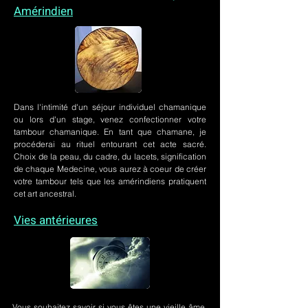
Amérindien
Dans l'intimité d'un
séjour individuel chamanique
ou lors
d'un stage
, venez confectionner votre
tambour chamanique. En tant que chamane, je
procéderai au rituel entourant cet acte sacré.
Choix de la peau, du cadre, du lacets, signification
de chaque Medecine, vous aurez à coeur de créer
votre tambour tels que les amérindiens pratiquent
cet art ancestral.
Vies antérieures
Vous souhaitez savoir si vous êtes une vieille âme