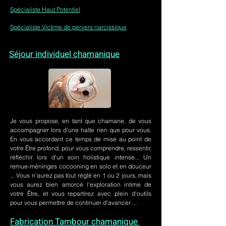
Spécialiste Haut Potentiel
Spécialiste Victime de pervers narcissique
Séjour individuel chamanique
Je vous propose, en tant que chamane, de vous
accompagner lors d'une halte rien que pour vous.
En vous accordant ce temps de mise au point de
votre Être profond, pour vous comprendre, ressentir,
réfléchir lors d'un soin holistique intense... Un
remue-méninges cocooning en solo et en douceur
... Vous n'aurez pas tout réglé en 1 ou 2 jours, mais
vous aurez bien amorcé l'exploration intime de
votre Être, et vous repartirez avec plein d'outils
pour vous permettre de continuer d'avancer ...
Fabrication Tambour chamanique