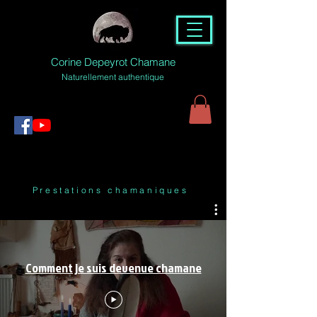
Corine Depeyrot Chamane
Naturellement authentique
Prestations chamaniques
Comment je suis devenue chamane