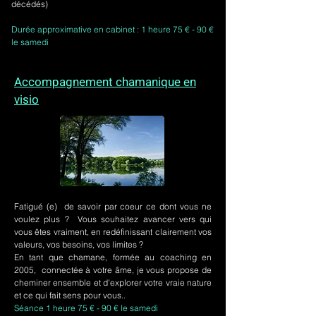
décédés)
Durée approximative en cabinet : 1 heure 75 € - 90 €
le samedi
Accompagnement chamanique en
visio
Fatigué (e) de savoir par coeur ce dont vous ne
voulez plus ? Vous souhaitez avancer vers qui
vous êtes vraiment, en redéfinissant clairement vos
valeurs, vos besoins, vos limites ?
En tant que chamane, formée au coaching en
2005, connectée à votre âme, je vous propose de
cheminer ensemble et d'explorer votre vraie nature
et ce qui fait sens pour vous..
Séance 1 heure 75 € - 90 € le samedi