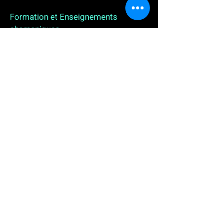
Formation et Enseignements
chamaniques
3 enseignements en ligne. L'enseignement sur 1
an
People
, pour toutes celles et tous ceux qui
souhaitent se (re)découvrir, se reconnecter,
avancer, progresser autrement au plus près de leur
vraie nature. L'enseignement sur 2 ans dédié aux
Thérapeutes
déjà en exercice, et enfin
l'enseignement sur 5 ans des
Aspirants Chamanes