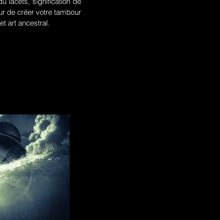
u lacets, signification de
r de créer votre tambour
t art ancestral.