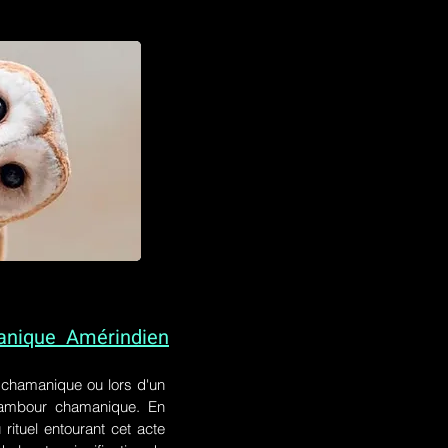
anique Amérindien
l chamanique
ou lors
d'un
 tambour chamanique. En
rituel entourant cet acte