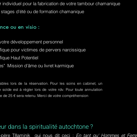
ur individuel pour la fabrication de votre tambour chamanique
 stages d'été ou de formation chamanique
nce ou en visio :
otre développement personnel
ue pour victimes de pervers narcissique
que Haut Potentiel
ures" Mission d'âme ou livret karmique
bles lors de la réservation. Pour les soins en cabinet, un
olde est à régler lors de votre rdv. Pour toute annulation
pte de 25 € sera retenu. Merci de votre compréhension
eur dans la spiritualité autochtone ?
-père T8aminik qui nous dit ceci :
En tant qu' Hommes et Femme