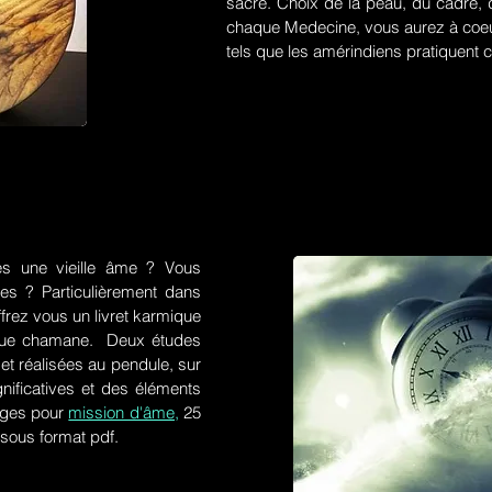
sacré. Choix de la peau, du cadre, d
chaque Medecine, vous aurez à coeu
tels que les amérindiens pratiquent ce
es une vieille âme ? Vous
res ? Particulièrement dans
frez vous un livret karmique
tique chamane. Deux études
et réalisées au pendule, sur
gnificatives et des éléments
ges pour
mission d'âme,
25
 sous format pdf.