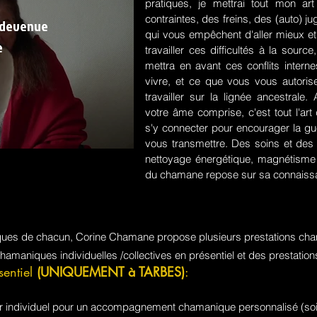
pratiques, je mettrai tout mon a
contraintes, des freins, des (auto) 
 devenue
qui vous empêchent d'aller mieux et
e
travailler ces difficultés à la sou
mettra en avant ces conflits intern
vivre, et ce que vous vous autorisez
travailler sur la lignée ancestrale
votre âme comprise, c'est tout l'a
s'y connecter pour encourager la guér
vous transmettre. Des soins et des 
nettoyage énergétique, magnétisme e
du chamane repose sur sa connaissa
iques de chacun, Corine Chamane propose plusieurs prestations cha
chamaniques individuelles /collectives en présentiel et des prestati
sentiel
(UNIQUEMENT à TARBES)
:
jour individuel pour un accompagnement chamanique personnalisé (soi