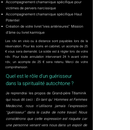
Accompagnement chamanique spécifique pour
victimes de pervers narcissique
Accompagnement chamanique spécifique Haut
Potentiel
Création de votre livret "vies antérieures" Mission
d'âme ou livret karmique
Les rdv en visio ou à distance sont payables lors de la
réservation. Pour les soins en cabinet, un acompte de 25
€ vous sera demandé. Le solde est à régler lors de votre
rdv. Pour toute annulation intervenant 24 h avant votre
rdv, un acompte de 25 € sera retenu. Merci de votre
compréhension
Quel est le rôle d'un guérisseur
dans la spiritualité autochtone ?
Je reprendrai les propos de Grand-père T8aminik
qui nous dit ceci :
En tant qu' Hommes et Femmes
Medecine, nous n'utilisons jamais l’expression
“guérisseur” dans le cadre de notre travail. Nous
considérons que cette expression est risquée car
une personne venant vers nous dans un espoir de