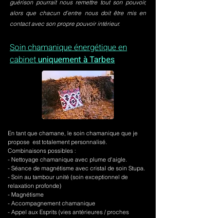
guérison pourrait nous remettre tout son pouvoir,
alors que chacun d’entre nous doit être mis en
contact avec son propre pouvoir intérieur.
Soin chamanique énergétique en
cabinet
uniquement à Tarbes
En tant que chamane, le soin chamanique que je
propose est totalement personnalisé.
Combinaisons possibles :
- Nettoyage chamanique avec plume d'aigle.
-
Séance de magnétisme avec cristal de soin Stupa.
- Soin au tambour unité (soin exceptionnel de
relaxation profonde)
- Magnétisme
- Accompagnement chamanique
- Appel aux Esprits (vies antérieures / proches