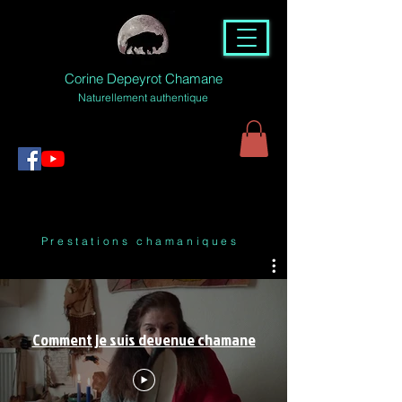
Corine Depeyrot Chamane
Naturellement authentique
Prestations chamaniques
Comment je suis devenue chamane