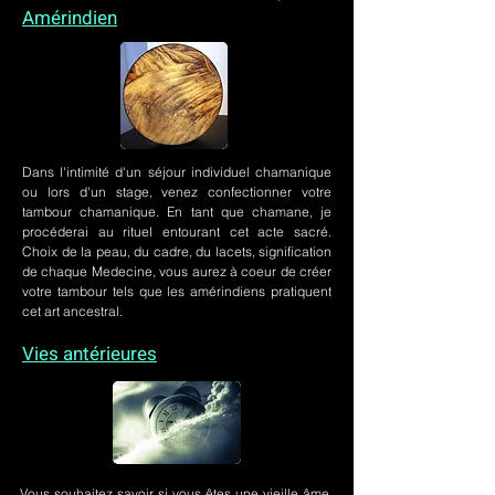
Amérindien
Dans l'intimité d'un
séjour individuel chamanique
ou lors
d'un stage
, venez confectionner votre
tambour chamanique. En tant que chamane, je
procéderai au rituel entourant cet acte sacré.
Choix de la peau, du cadre, du lacets, signification
de chaque Medecine, vous aurez à coeur de créer
votre tambour tels que les amérindiens pratiquent
cet art ancestral.
Vies antérieures
Vous souhaitez savoir si vous êtes une vieille âme