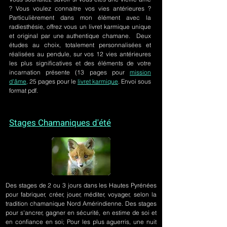
? Vous voulez connaitre vos vies antérieures ?
Particulièrement dans mon élément avec la
radiesthésie, offrez vous un livret karmique unique
et original par une authentique chamane. Deux
études au choix, totalement personnalisées et
réalisées au pendule, sur
vos 12 vies antérieures
les plus significatives et des éléments de votre
incarnation présente
(13 pages pour
mission
d'âme,
25 pages pour le
livret karmique
. Envoi sous
format pdf.
Stages Chamaniques d'été
Des stages de 2 ou 3 jours
dans les Hautes Pyrénées
pour fabriquer, créer, jouer, méditer, voyager, selon la
tradition chamanique Nord Amérindienne. Des stages
pour s'ancrer, gagner en sécurité, en estime de soi et
en confiance en soi; Pour les plus aguerris, une nuit