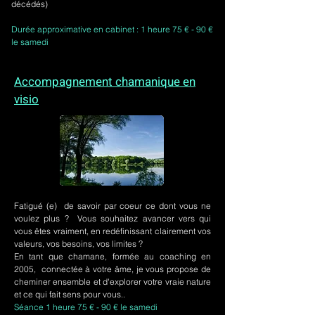
décédés)
Durée approximative en cabinet : 1 heure 75 € - 90 €
le samedi
Accompagnement chamanique en
visio
Fatigué (e) de savoir par coeur ce dont vous ne
voulez plus ? Vous souhaitez avancer vers qui
vous êtes vraiment, en redéfinissant clairement vos
valeurs, vos besoins, vos limites ?
En tant que chamane, formée au coaching en
2005, connectée à votre âme, je vous propose de
cheminer ensemble et d'explorer votre vraie nature
et ce qui fait sens pour vous..
Séance 1 heure 75 € - 90 € le samedi