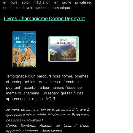
en forêt solo, méditation en grotte privatisée,
confection de votre tambour chamanique.
Livres Chamanisme Corine Depeyrot
Témoignage d'un parcours hors norme, poèmes
et photographies : deux livres différents et
pourtant racontant à leur manière l'essence
même du chamane : un regard qui fait fi des
apparences et qui sait VOIR
Je viens de terminer ton livre. Je tenais à te dire à
quel point il m’a touchée, fait rire, émue. Tu as aussi
des dons incroyables !
Corine Sombrun, Auteure de "Journal d'une
apprentie chamane" - Albin Michel