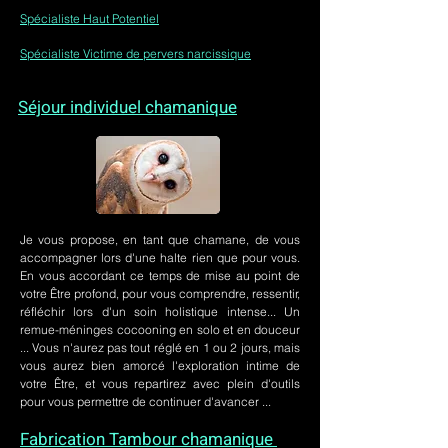
Spécialiste Haut Potentiel
Spécialiste Victime de pervers narcissique
Séjour individuel chamanique
Je vous propose, en tant que chamane, de vous
accompagner lors d'une halte rien que pour vous.
En vous accordant ce temps de mise au point de
votre Être profond, pour vous comprendre, ressentir,
réfléchir lors d'un soin holistique intense... Un
remue-méninges cocooning en solo et en douceur
... Vous n'aurez pas tout réglé en 1 ou 2 jours, mais
vous aurez bien amorcé l'exploration intime de
votre Être, et vous repartirez avec plein d'outils
pour vous permettre de continuer d'avancer ...
Fabrication Tambour chamanique