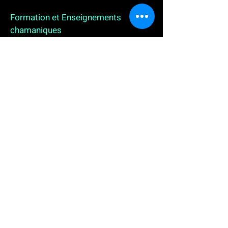
Formation et Enseignements
chamaniques
3 enseignements en ligne. L'enseignement sur 1
an
People
, pour toutes celles et tous ceux qui
souhaitent se (re)découvrir, se reconnecter,
avancer, progresser autrement au plus près de leur
vraie nature. L'enseignement sur 2 ans dédié aux
Thérapeutes
déjà en exercice, et enfin
l'enseignement sur 5 ans des
Aspirants Chamanes