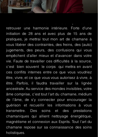
Le chamanisme Nord-Amérindien permet de
retrouver une harmonie intérieure. Forte d'une
initiation de 28 ans et avec plus de 15 ans de
pratiques, je mettrai tout mon art de chamane à
vous libérer des contraintes, des freins, des (auto)
jugements, des peurs, des confusions qui vous
empêchent d'aller mieux et d'avancer dans votre
vie. Faute de travailler ces difficultés à la source,
c'est bien souvent le corps qui mettra en avant
ces conflits internes entre ce que vous voudriez
être, vivre, et ce que vous vous autorisez à vivre, à
être. Parfois, il faudra travailler sur la lignée
ancestrale. Au service des mondes invisibles, votre
âme comprise, c'est tout l'art du chamane, médium
de l'âme, de s'y connecter pour encourager la
guérison et recueillir les informations à vous
transmettre. Des soins et des prestations
chamaniques qui allient nettoyage énergétique,
magnétisme et connexion aux Esprits. Tout l'art du
chamane repose sur sa connaissance des soins
holistiques.