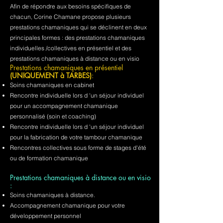
Afin de répondre aux besoins spécifiques de
chacun, Corine Chamane propose plusieurs
prestations chamaniques qui se déclinent en deux
principales formes : des prestations chamaniques
individuelles /collectives en présentiel et des
prestations chamaniques à distance ou en visio
Prestations chamaniques en présentiel
(UNIQUEMENT à TARBES)
:
Soins chamaniques en cabinet
Rencontre individuelle lors d 'un séjour individuel
pour un accompagnement chamanique
personnalisé (soin et coaching)
Rencontre individuelle lors d 'un séjour individuel
pour la fabrication de votre tambour chamanique
Rencontres collectives sous forme de stages d'été
ou de formation chamanique
Prestations chamaniques à distance ou en visio
:
Soins chamaniques à distance.
Accompagnement chamanique pour votre
développement personnel