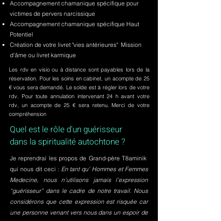
Accompagnement chamanique spécifique pour
victimes de pervers narcissique
Accompagnement chamanique spécifique Haut
Potentiel
Création de votre livret "vies antérieures" Mission
d'âme ou livret karmique
Les rdv en visio ou à distance sont payables lors de la
réservation. Pour les soins en cabinet, un acompte de 25
€ vous sera demandé. Le solde est à régler lors de votre
rdv. Pour toute annulation intervenant 24 h avant votre
rdv, un acompte de 25 € sera retenu. Merci de votre
compréhension
Quel est le rôle d'un guérisseur
dans la spiritualité autochtone ?
Je reprendrai les propos de Grand-père T8aminik
qui nous dit ceci :
En tant qu' Hommes et Femmes
Medecine, nous n'utilisons jamais l’expression
“guérisseur” dans le cadre de notre travail. Nous
considérons que cette expression est risquée car
une personne venant vers nous dans un espoir de