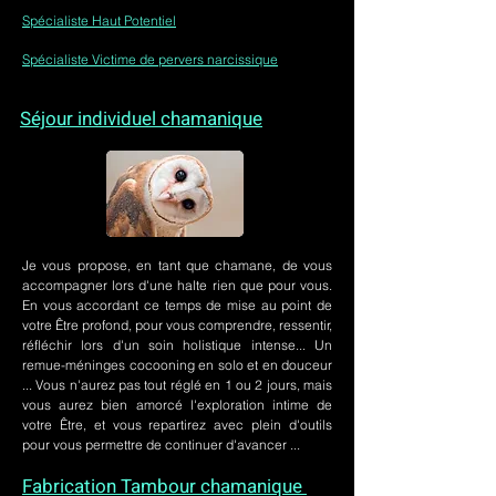
Spécialiste Haut Potentiel
Spécialiste Victime de pervers narcissique
Séjour individuel chamanique
Je vous propose, en tant que chamane, de vous
accompagner lors d'une halte rien que pour vous.
En vous accordant ce temps de mise au point de
votre Être profond, pour vous comprendre, ressentir,
réfléchir lors d'un soin holistique intense... Un
remue-méninges cocooning en solo et en douceur
... Vous n'aurez pas tout réglé en 1 ou 2 jours, mais
vous aurez bien amorcé l'exploration intime de
votre Être, et vous repartirez avec plein d'outils
pour vous permettre de continuer d'avancer ...
Fabrication Tambour chamanique