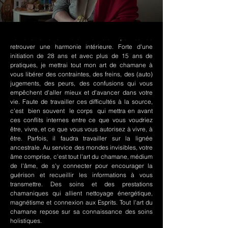
Le chamanisme Nord-Amérindien permet de
retrouver une harmonie intérieure. Forte d'une
initiation de 28 ans et avec plus de 15 ans de
pratiques, je mettrai tout mon art de chamane à
vous libérer des contraintes, des freins, des (auto)
jugements, des peurs, des confusions qui vous
empêchent d'aller mieux et d'avancer dans votre
vie. Faute de travailler ces difficultés à la source,
c'est bien souvent le corps qui mettra en avant
ces conflits internes entre ce que vous voudriez
être, vivre, et ce que vous vous autorisez à vivre, à
être. Parfois, il faudra travailler sur la lignée
ancestrale. Au service des mondes invisibles, votre
âme comprise, c'est tout l'art du chamane, médium
de l'âme, de s'y connecter pour encourager la
guérison et recueillir les informations à vous
transmettre. Des soins et des prestations
chamaniques qui allient nettoyage énergétique,
magnétisme et connexion aux Esprits. Tout l'art du
chamane repose sur sa connaissance des soins
holistiques.