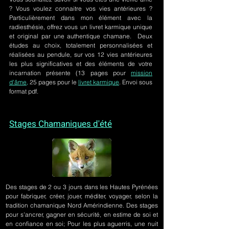
? Vous voulez connaitre vos vies antérieures ?
Particulièrement dans mon élément avec la
radiesthésie, offrez vous un livret karmique unique
et original par une authentique chamane. Deux
études au choix, totalement personnalisées et
réalisées au pendule, sur
vos 12 vies antérieures
les plus significatives et des éléments de votre
incarnation présente
(13 pages pour
mission
d'âme,
25 pages pour le
livret karmique
. Envoi sous
format pdf.
Stages Chamaniques d'été
Des stages de 2 ou 3 jours
dans les Hautes Pyrénées
pour fabriquer, créer, jouer, méditer, voyager, selon la
tradition chamanique Nord Amérindienne. Des stages
pour s'ancrer, gagner en sécurité, en estime de soi et
en confiance en soi; Pour les plus aguerris, une nuit