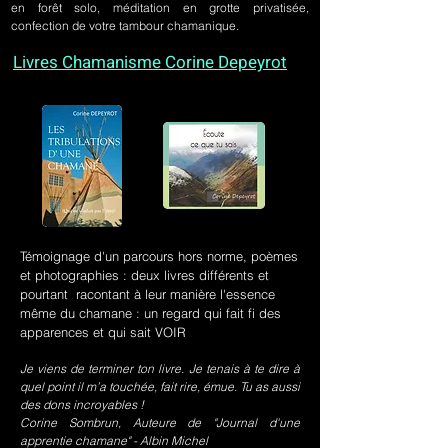
en forêt solo, méditation en grotte privatisée,
confection de votre tambour chamanique.
Livres Chamanisme Corine Depeyrot
Témoignage d'un parcours hors norme, poèmes
et photographies : deux livres différents et
pourtant racontant à leur manière l'essence
même du chamane : un regard qui fait fi des
apparences et qui sait VOIR
Je viens de terminer ton livre. Je tenais à te dire à
quel point il m’a touchée, fait rire, émue. Tu as aussi
des dons incroyables !
Corine Sombrun, Auteure de "Journal d'une
apprentie chamane" - Albin Michel