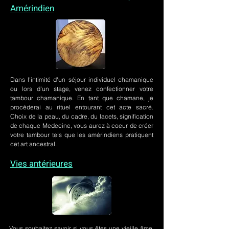
Amérindien
Dans l'intimité d'un
séjour individuel chamanique
ou lors
d'un stage
, venez confectionner votre
tambour chamanique. En tant que chamane, je
procéderai au rituel entourant cet acte sacré.
Choix de la peau, du cadre, du lacets, signification
de chaque Medecine, vous aurez à coeur de créer
votre tambour tels que les amérindiens pratiquent
cet art ancestral.
Vies antérieures
Vous souhaitez savoir si vous êtes une vieille âme