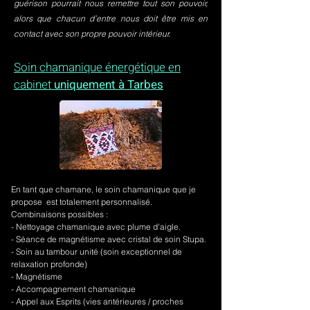
guérison pourrait nous remettre tout son pouvoir,
alors que chacun d’entre nous doit être mis en
contact avec son propre pouvoir intérieur.
Soin chamanique énergétique en
cabinet
uniquement à Tarbes
En tant que chamane, le soin chamanique que je
propose est totalement personnalisé.
Combinaisons possibles :
- Nettoyage chamanique avec plume d'aigle.
-
Séance de magnétisme avec cristal de soin Stupa.
- Soin au tambour unité (soin exceptionnel de
relaxation profonde)
- Magnétisme
- Accompagnement chamanique
- Appel aux Esprits (vies antérieures / proches