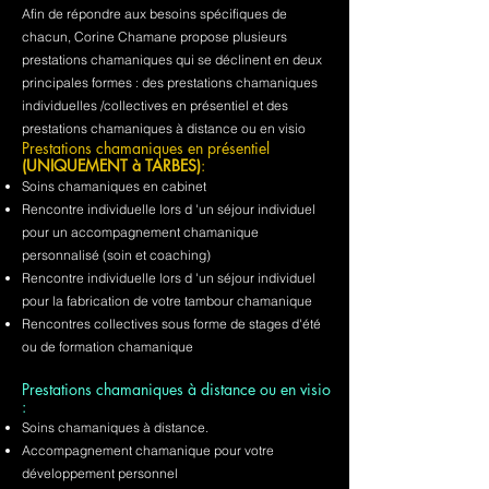
Afin de répondre aux besoins spécifiques de
chacun, Corine Chamane propose plusieurs
prestations chamaniques qui se déclinent en deux
principales formes : des prestations chamaniques
individuelles /collectives en présentiel et des
prestations chamaniques à distance ou en visio
Prestations chamaniques en présentiel
(UNIQUEMENT à TARBES)
:
Soins chamaniques en cabinet
Rencontre individuelle lors d 'un séjour individuel
pour un accompagnement chamanique
personnalisé (soin et coaching)
Rencontre individuelle lors d 'un séjour individuel
pour la fabrication de votre tambour chamanique
Rencontres collectives sous forme de stages d'été
ou de formation chamanique
Prestations chamaniques à distance ou en visio
:
Soins chamaniques à distance.
Accompagnement chamanique pour votre
développement personnel