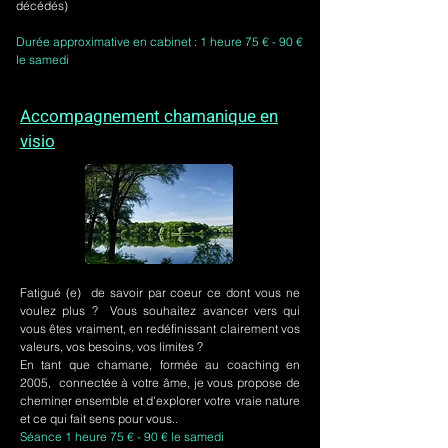
décédés)
Durée approximative en cabinet : 1 heure 75 € - 90 €
le samedi
Accompagnement chamanique en
visio
Fatigué (e) de savoir par coeur ce dont vous ne
voulez plus ? Vous souhaitez avancer vers qui
vous êtes vraiment, en redéfinissant clairement vos
valeurs, vos besoins, vos limites ?
En tant que chamane, formée au coaching en
2005, connectée à votre âme, je vous propose de
cheminer ensemble et d'explorer votre vraie nature
et ce qui fait sens pour vous..
Séance 1 heure 75 € - 90 € le samedi