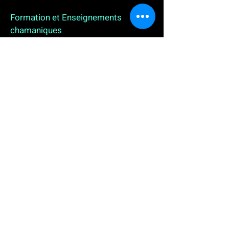
Formation et Enseignements
chamaniques
3 enseignements en ligne. L'enseignement sur 1
an
People
, pour toutes celles et tous ceux qui
souhaitent se (re)découvrir, se reconnecter,
avancer, progresser autrement au plus près de leur
vraie nature. L'enseignement sur 2 ans dédié aux
Thérapeutes
déjà en exercice, et enfin
l'enseignement sur 5 ans des
Aspirants Chamanes