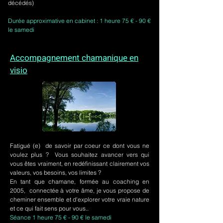
décédés)
Durée approximative en cabinet : 1 heure 75 € - 90 €
le samedi
Accompagnement chamanique en
visio
Fatigué (e) de savoir par coeur ce dont vous ne
voulez plus ? Vous souhaitez avancer vers qui
vous êtes vraiment, en redéfinissant clairement vos
valeurs, vos besoins, vos limites ?
En tant que chamane, formée au coaching en
2005, connectée à votre âme, je vous propose de
cheminer ensemble et d'explorer votre vraie nature
et ce qui fait sens pour vous..
Séance 1 heure 75 € - 90 € le samedi