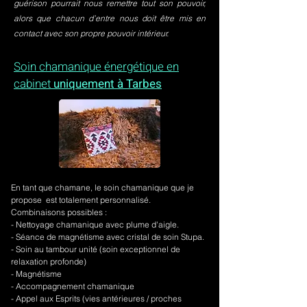
guérison pourrait nous remettre tout son pouvoir,
alors que chacun d’entre nous doit être mis en
contact avec son propre pouvoir intérieur.
Soin chamanique énergétique en
cabinet
uniquement à Tarbes
En tant que chamane, le soin chamanique que je
propose est totalement personnalisé.
Combinaisons possibles :
- Nettoyage chamanique avec plume d'aigle.
-
Séance de magnétisme avec cristal de soin Stupa.
- Soin au tambour unité (soin exceptionnel de
relaxation profonde)
- Magnétisme
- Accompagnement chamanique
- Appel aux Esprits (vies antérieures / proches