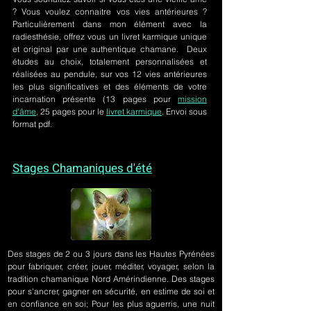
? Vous voulez connaitre vos vies antérieures ?
Particulièrement dans mon élément avec la
radiesthésie, offrez vous un livret karmique unique
et original par une authentique chamane. Deux
études au choix, totalement personnalisées et
réalisées au pendule, sur
vos 12 vies antérieures
les plus significatives et des éléments de votre
incarnation présente
(13 pages pour
mission
d'âme,
25 pages pour le
livret karmique
. Envoi sous
format pdf.
Stages Chamaniques d'été
Des stages de 2 ou 3 jours
dans les Hautes Pyrénées
pour fabriquer, créer, jouer, méditer, voyager, selon la
tradition chamanique Nord Amérindienne. Des stages
pour s'ancrer, gagner en sécurité, en estime de soi et
en confiance en soi; Pour les plus aguerris, une nuit