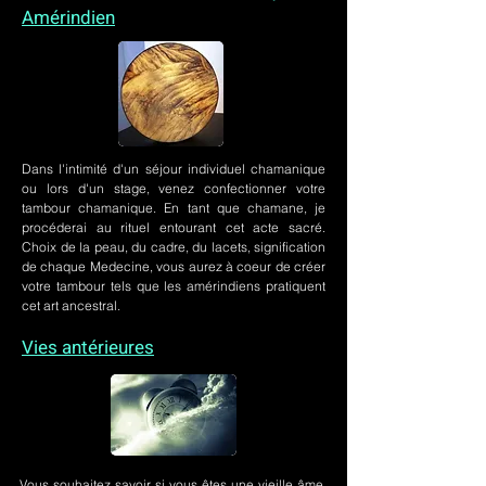
Amérindien
Dans l'intimité d'un
séjour individuel chamanique
ou lors
d'un stage
, venez confectionner votre
tambour chamanique. En tant que chamane, je
procéderai au rituel entourant cet acte sacré.
Choix de la peau, du cadre, du lacets, signification
de chaque Medecine, vous aurez à coeur de créer
votre tambour tels que les amérindiens pratiquent
cet art ancestral.
Vies antérieures
Vous souhaitez savoir si vous êtes une vieille âme