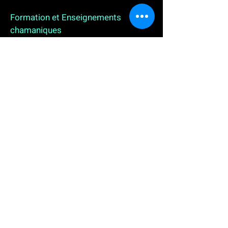
Formation et Enseignements
chamaniques
3 enseignements en ligne. L'enseignement sur 1
an
People
, pour toutes celles et tous ceux qui
souhaitent se (re)découvrir, se reconnecter,
avancer, progresser autrement au plus près de leur
vraie nature. L'enseignement sur 2 ans dédié aux
Thérapeutes
déjà en exercice, et enfin
l'enseignement sur 5 ans des
Aspirants Chamanes