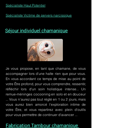
Spécialiste Haut Potentiel
Spécialiste Victime de pervers narcissique
Séjour individuel chamanique
Je vous propose, en tant que chamane, de vous
accompagner lors d'une halte rien que pour vous.
En vous accordant ce temps de mise au point de
votre Être profond, pour vous comprendre, ressentir,
réfléchir lors d'un soin holistique intense... Un
remue-méninges cocooning en solo et en douceur
... Vous n'aurez pas tout réglé en 1 ou 2 jours, mais
vous aurez bien amorcé l'exploration intime de
votre Être, et vous repartirez avec plein d'outils
pour vous permettre de continuer d'avancer ...
Fabrication Tambour chamanique