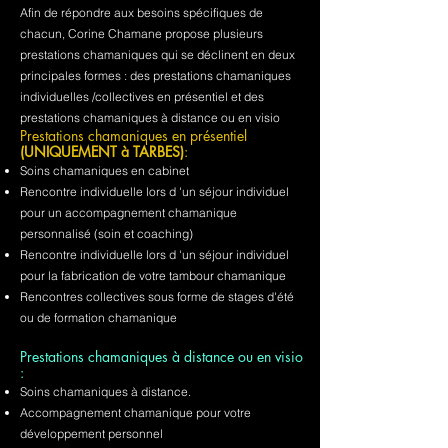
Afin de répondre aux besoins spécifiques de
chacun, Corine Chamane propose plusieurs
prestations chamaniques qui se déclinent en deux
principales formes : des prestations chamaniques
individuelles /collectives en présentiel et des
prestations chamaniques à distance ou en visio
Prestations chamaniques en présentiel
(UNIQUEMENT à TARBES)
:
Soins chamaniques en cabinet
Rencontre individuelle lors d 'un séjour individuel
pour un accompagnement chamanique
personnalisé (soin et coaching)
Rencontre individuelle lors d 'un séjour individuel
pour la fabrication de votre tambour chamanique
Rencontres collectives sous forme de stages d'été
ou de formation chamanique
Prestations chamaniques à distance ou en visio
:
Soins chamaniques à distance.
Accompagnement chamanique pour votre
développement personnel