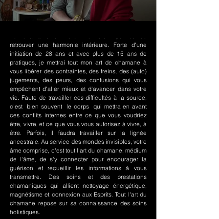
Le chamanisme Nord-Amérindien permet de
retrouver une harmonie intérieure. Forte d'une
initiation de 28 ans et avec plus de 15 ans de
pratiques, je mettrai tout mon art de chamane à
vous libérer des contraintes, des freins, des (auto)
jugements, des peurs, des confusions qui vous
empêchent d'aller mieux et d'avancer dans votre
vie. Faute de travailler ces difficultés à la source,
c'est bien souvent le corps qui mettra en avant
ces conflits internes entre ce que vous voudriez
être, vivre, et ce que vous vous autorisez à vivre, à
être. Parfois, il faudra travailler sur la lignée
ancestrale. Au service des mondes invisibles, votre
âme comprise, c'est tout l'art du chamane, médium
de l'âme, de s'y connecter pour encourager la
guérison et recueillir les informations à vous
transmettre. Des soins et des prestations
chamaniques qui allient nettoyage énergétique,
magnétisme et connexion aux Esprits. Tout l'art du
chamane repose sur sa connaissance des soins
holistiques.