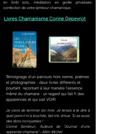
en forêt solo, méditation en grotte privatisée,
confection de votre tambour chamanique.
Livres Chamanisme Corine Depeyrot
Témoignage d'un parcours hors norme, poèmes
et photographies : deux livres différents et
pourtant racontant à leur manière l'essence
même du chamane : un regard qui fait fi des
apparences et qui sait VOIR
Je viens de terminer ton livre. Je tenais à te dire à
quel point il m’a touchée, fait rire, émue. Tu as aussi
des dons incroyables !
Corine Sombrun, Auteure de "Journal d'une
apprentie chamane" - Albin Michel