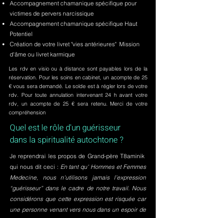
Accompagnement chamanique spécifique pour
victimes de pervers narcissique
Accompagnement chamanique spécifique Haut
Potentiel
Création de votre livret "vies antérieures" Mission
d'âme ou livret karmique
Les rdv en visio ou à distance sont payables lors de la
réservation. Pour les soins en cabinet, un acompte de 25
€ vous sera demandé. Le solde est à régler lors de votre
rdv. Pour toute annulation intervenant 24 h avant votre
rdv, un acompte de 25 € sera retenu. Merci de votre
compréhension
Quel est le rôle d'un guérisseur
dans la spiritualité autochtone ?
Je reprendrai les propos de Grand-père T8aminik
qui nous dit ceci :
En tant qu' Hommes et Femmes
Medecine, nous n'utilisons jamais l’expression
“guérisseur” dans le cadre de notre travail. Nous
considérons que cette expression est risquée car
une personne venant vers nous dans un espoir de