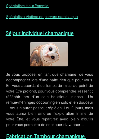
Spécialiste Haut Potentiel
Spécialiste Victime de pervers narcissique
Séjour individuel chamanique
Je vous propose, en tant que chamane, de vous
accompagner lors d'une halte rien que pour vous.
En vous accordant ce temps de mise au point de
votre Être profond, pour vous comprendre, ressentir,
réfléchir lors d'un soin holistique intense... Un
remue-méninges cocooning en solo et en douceur
... Vous n'aurez pas tout réglé en 1 ou 2 jours, mais
vous aurez bien amorcé l'exploration intime de
votre Être, et vous repartirez avec plein d'outils
pour vous permettre de continuer d'avancer ...
Fabrication Tambour chamanique