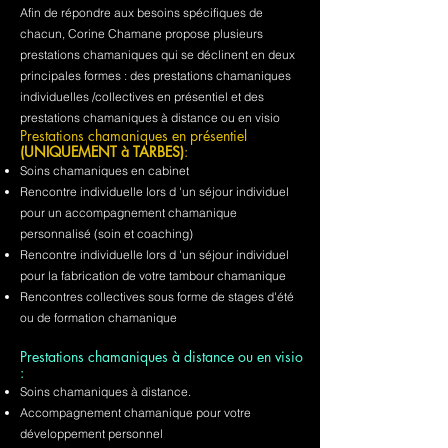
Afin de répondre aux besoins spécifiques de
chacun, Corine Chamane propose plusieurs
prestations chamaniques qui se déclinent en deux
principales formes : des prestations chamaniques
individuelles /collectives en présentiel et des
prestations chamaniques à distance ou en visio
Prestations chamaniques en présentiel
(UNIQUEMENT à TARBES)
:
Soins chamaniques en cabinet
Rencontre individuelle lors d 'un séjour individuel
pour un accompagnement chamanique
personnalisé (soin et coaching)
Rencontre individuelle lors d 'un séjour individuel
pour la fabrication de votre tambour chamanique
Rencontres collectives sous forme de stages d'été
ou de formation chamanique
Prestations chamaniques à distance ou en visio
:
Soins chamaniques à distance.
Accompagnement chamanique pour votre
développement personnel