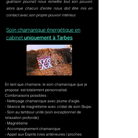
guérison pourrait nous remettre tout son pouvoir,
alors que chacun d’entre nous doit être mis en
contact avec son propre pouvoir intérieur.
Soin chamanique énergétique en
cabinet
uniquement à Tarbes
En tant que chamane, le soin chamanique que je
propose est totalement personnalisé.
Combinaisons possibles :
- Nettoyage chamanique avec plume d'aigle.
-
Séance de magnétisme avec cristal de soin Stupa.
- Soin au tambour unité (soin exceptionnel de
relaxation profonde)
- Magnétisme
- Accompagnement chamanique
- Appel aux Esprits (vies antérieures / proches