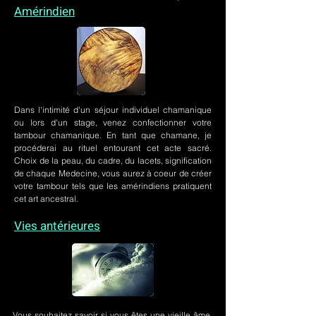
Amérindien
Dans l'intimité d'un
séjour individuel chamanique
ou lors
d'un stage
, venez confectionner votre
tambour chamanique. En tant que chamane, je
procéderai au rituel entourant cet acte sacré.
Choix de la peau, du cadre, du lacets, signification
de chaque Medecine, vous aurez à coeur de créer
votre tambour tels que les amérindiens pratiquent
cet art ancestral.
Vies antérieures
Vous souhaitez savoir si vous êtes une vieille âme