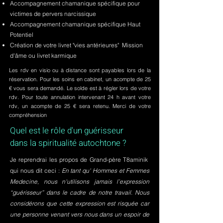
Accompagnement chamanique spécifique pour
victimes de pervers narcissique
Accompagnement chamanique spécifique Haut
Potentiel
Création de votre livret "vies antérieures" Mission
d'âme ou livret karmique
Les rdv en visio ou à distance sont payables lors de la
réservation. Pour les soins en cabinet, un acompte de 25
€ vous sera demandé. Le solde est à régler lors de votre
rdv. Pour toute annulation intervenant 24 h avant votre
rdv, un acompte de 25 € sera retenu. Merci de votre
compréhension
Quel est le rôle d'un guérisseur
dans la spiritualité autochtone ?
Je reprendrai les propos de Grand-père T8aminik
qui nous dit ceci :
En tant qu' Hommes et Femmes
Medecine, nous n'utilisons jamais l’expression
“guérisseur” dans le cadre de notre travail. Nous
considérons que cette expression est risquée car
une personne venant vers nous dans un espoir de