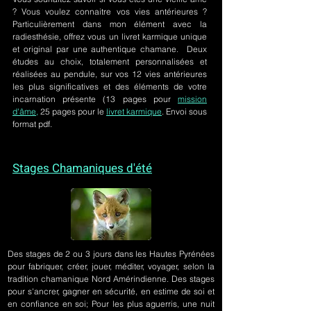
? Vous voulez connaitre vos vies antérieures ?
Particulièrement dans mon élément avec la
radiesthésie, offrez vous un livret karmique unique
et original par une authentique chamane. Deux
études au choix, totalement personnalisées et
réalisées au pendule, sur
vos 12 vies antérieures
les plus significatives et des éléments de votre
incarnation présente
(13 pages pour
mission
d'âme,
25 pages pour le
livret karmique
. Envoi sous
format pdf.
Stages Chamaniques d'été
Des stages de 2 ou 3 jours
dans les Hautes Pyrénées
pour fabriquer, créer, jouer, méditer, voyager, selon la
tradition chamanique Nord Amérindienne. Des stages
pour s'ancrer, gagner en sécurité, en estime de soi et
en confiance en soi; Pour les plus aguerris, une nuit