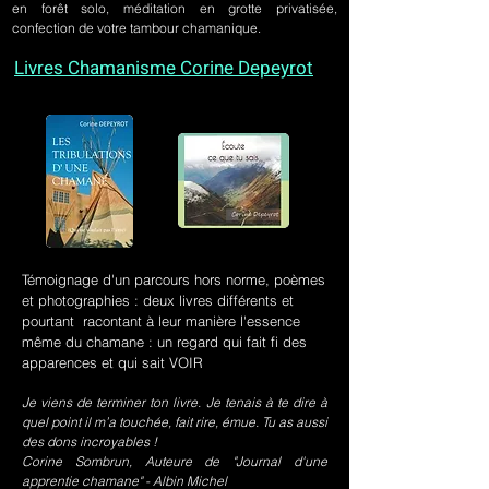
en forêt solo, méditation en grotte privatisée,
confection de votre tambour chamanique.
Livres Chamanisme Corine Depeyrot
Témoignage d'un parcours hors norme, poèmes
et photographies : deux livres différents et
pourtant racontant à leur manière l'essence
même du chamane : un regard qui fait fi des
apparences et qui sait VOIR
Je viens de terminer ton livre. Je tenais à te dire à
quel point il m’a touchée, fait rire, émue. Tu as aussi
des dons incroyables !
Corine Sombrun, Auteure de "Journal d'une
apprentie chamane" - Albin Michel