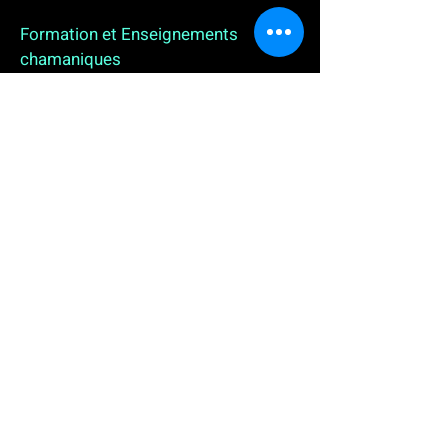
Formation et Enseignements
chamaniques
3 enseignements en ligne. L'enseignement sur 1
an
People
, pour toutes celles et tous ceux qui
souhaitent se (re)découvrir, se reconnecter,
avancer, progresser autrement au plus près de leur
vraie nature. L'enseignement sur 2 ans dédié aux
Thérapeutes
déjà en exercice, et enfin
l'enseignement sur 5 ans des
Aspirants Chamanes