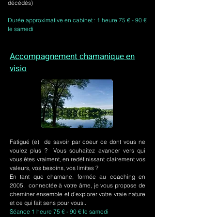
décédés)
Durée approximative en cabinet : 1 heure 75 € - 90 €
le samedi
Accompagnement chamanique en
visio
Fatigué (e) de savoir par coeur ce dont vous ne
voulez plus ? Vous souhaitez avancer vers qui
vous êtes vraiment, en redéfinissant clairement vos
valeurs, vos besoins, vos limites ?
En tant que chamane, formée au coaching en
2005, connectée à votre âme, je vous propose de
cheminer ensemble et d'explorer votre vraie nature
et ce qui fait sens pour vous..
Séance 1 heure 75 € - 90 € le samedi