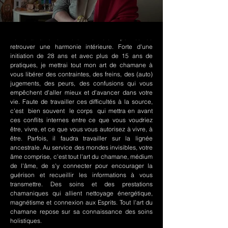
Le chamanisme Nord-Amérindien permet de
retrouver une harmonie intérieure. Forte d'une
initiation de 28 ans et avec plus de 15 ans de
pratiques, je mettrai tout mon art de chamane à
vous libérer des contraintes, des freins, des (auto)
jugements, des peurs, des confusions qui vous
empêchent d'aller mieux et d'avancer dans votre
vie. Faute de travailler ces difficultés à la source,
c'est bien souvent le corps qui mettra en avant
ces conflits internes entre ce que vous voudriez
être, vivre, et ce que vous vous autorisez à vivre, à
être. Parfois, il faudra travailler sur la lignée
ancestrale. Au service des mondes invisibles, votre
âme comprise, c'est tout l'art du chamane, médium
de l'âme, de s'y connecter pour encourager la
guérison et recueillir les informations à vous
transmettre. Des soins et des prestations
chamaniques qui allient nettoyage énergétique,
magnétisme et connexion aux Esprits. Tout l'art du
chamane repose sur sa connaissance des soins
holistiques.